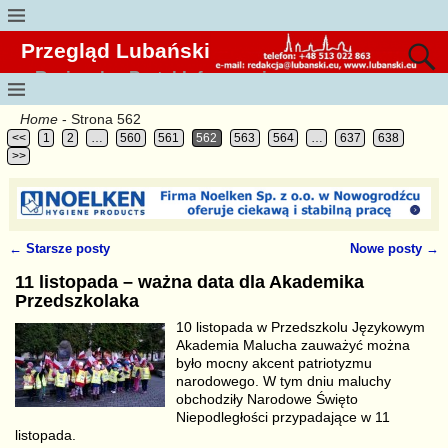
Przegląd Lubański
Regionalny Portal Informacyjny
Home
- Strona 562
<<
1
2
…
560
561
562
563
564
…
637
638
>>
←
Starsze posty
Nowe posty
→
Nawigacja
11 listopada – ważna data dla Akademika
Przedszkolaka
10 listopada w Przedszkolu Językowym
Akademia Malucha zauważyć można
było mocny akcent patriotyzmu
narodowego. W tym dniu maluchy
obchodziły Narodowe Święto
Niepodległości przypadające w 11
listopada.