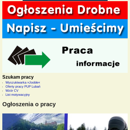
Szukam pracy
Wyszukiwarka »Jooble«
Oferty pracy PUP Lubań
Wzór CV
List motywacyjny
Ogłoszenia o pracy