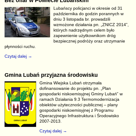
Bez ofiar w Powiecie Lubańskim
Lubańscy policjanci w okresie od 31
października do godzin porannych w
dniu 3 listopada br. prowadzili
wzmożone działania pn. „ZNICZ 2014”,
których nadrzędnym celem było
zapewnienie użytkownikom dróg
bezpiecznej podróży oraz utrzymanie
płynności ruchu.
Czytaj dalej →
Gmina Lubań przyjazna środowisku
Gmina Wiejska Lubań otrzymała
dofinansowanie do projektu pn. „Plan
gospodarki niskoemisyjnej Gminy Lubań” w
ramach Działania 9.3 Termomodernizacja
obiektów użyteczności publicznej – plany
gospodarki niskoemisyjnej z Programu
Operacyjnego Infrastruktura i Środowisko
2007-2013.
Czytaj dalej →