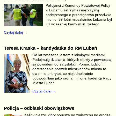
Policjanci z Komendy Powiatowej Policji
w Lubaniu zatrzymali mężczyznę
podejrzanego o przestępstwa przeciwko
mieniu. 39-letni mieszkaniec Lubania był
już wcześniej karny m.in. za tego
Czytaj dalej →
Teresa Kraska – kandydatka do RM Lubań
Od lat związana jestem z lokalnymi mediami.
Podejmuję działania, których efekty z pewnością
są powodem do satysfakcji. Pomoc ludziom i
dostrzeganie potrzeb mieszkańców miasta to
dla mnie priorytet, co niejednokrotnie
udowodniłam jako radna minionej kadencji Rady
Miasta Lubań.
Czytaj dalej →
Policja – odblaski obowiązkowe
Każdy pieszy, który porusza po zmierzchu po drodze