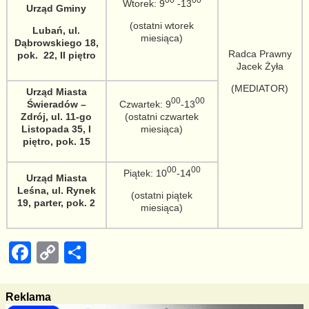
00
00
Wtorek: 9
-13
Urząd Gminy
(ostatni wtorek
Lubań, ul.
miesiąca)
Dąbrowskiego 18,
Radca Prawny
pok. 22, II piętro
Jacek Żyła
(MEDIATOR)
Urząd Miasta
00
00
Świeradów –
Czwartek: 9
-13
Zdrój, ul. 11-go
(ostatni czwartek
Listopada 35, I
miesiąca)
piętro, pok. 15
00
00
Piątek: 10
-14
Urząd Miasta
Leśna, ul. Rynek
(ostatni piątek
19, parter, pok. 2
miesiąca)
F
C
S
a
o
h
c
p
ar
Reklama