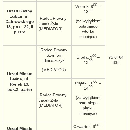
00
Wtorek: 9
–
00
Urząd Gminy
13
Lubań, ul.
Radca Prawny
(za wyjątkiem
Dąbrowskiego
Jacek Żyła
ostatniego
18, pok. 22, II
(MEDIATOR)
wtorku
piętro
miesiąca)
Radca Prawny
Szymon
00
Środa: 9
–
75 6464
Biniaszczyk
00
13
338
(MEDIATOR)
Urząd Miasta
Leśna, ul.
00
Piątek: 10
–
Rynek 19,
00
14
pok.2, parter
Radca Prawny
(za wyjątkiem
Jacek Żyła
ostatniego
(MEDIATOR)
piątku
miesiąca)
00
Czwartek: 9
–
Urząd Miasta