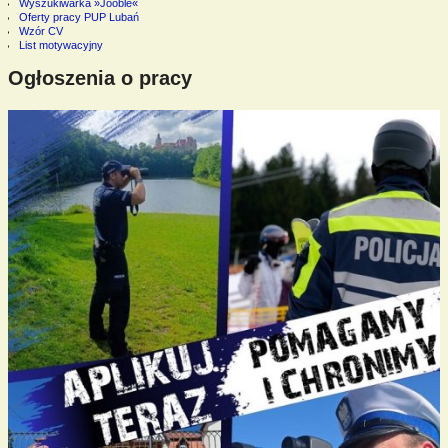
Wyszukiwarka »Jooble«
Oferty pracy PUP Lubań
Wzór CV
List motywacyjny
Ogłoszenia o pracy