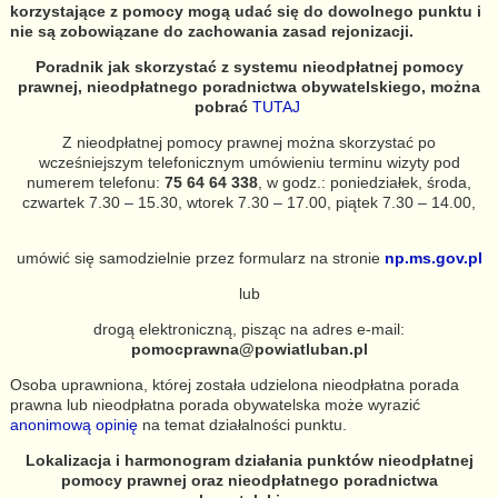
korzystające z pomocy mogą udać się do dowolnego punktu i
nie są zobowiązane do zachowania zasad rejonizacji.
Poradnik jak skorzystać z systemu nieodpłatnej pomocy
prawnej, nieodpłatnego poradnictwa obywatelskiego, można
pobrać
TUTAJ
Z nieodpłatnej pomocy prawnej można skorzystać po
wcześniejszym telefonicznym umówieniu terminu wizyty pod
numerem telefonu:
75 64 64 338
, w godz.: poniedziałek, środa,
czwartek 7.30 – 15.30, wtorek 7.30 – 17.00, piątek 7.30 – 14.00,
umówić się samodzielnie przez formularz na stronie
np.ms.gov.pl
lub
drogą elektroniczną, pisząc na adres e-mail:
pomocprawna@powiatluban.pl
Osoba uprawniona, której została udzielona nieodpłatna porada
prawna lub nieodpłatna porada obywatelska może wyrazić
anonimową opinię
na temat działalności punktu.
Lokalizacja i harmonogram działania punktów nieodpłatnej
pomocy prawnej oraz nieodpłatnego poradnictwa