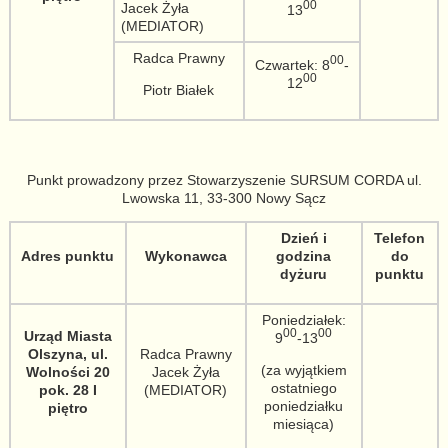
00
Jacek Żyła
13
(MEDIATOR)
Radca Prawny
00
Czwartek: 8
-
00
12
Piotr Białek
Punkt prowadzony przez Stowarzyszenie SURSUM CORDA ul.
Lwowska 11, 33-300 Nowy Sącz
Dzień i
Telefon
Adres punktu
Wykonawca
godzina
do
dyżuru
punktu
Poniedziałek:
00
00
Urząd Miasta
9
-13
Olszyna, ul.
Radca Prawny
(za wyjątkiem
Wolności 20
Jacek Żyła
ostatniego
pok. 28 I
(MEDIATOR)
poniedziałku
piętro
miesiąca)