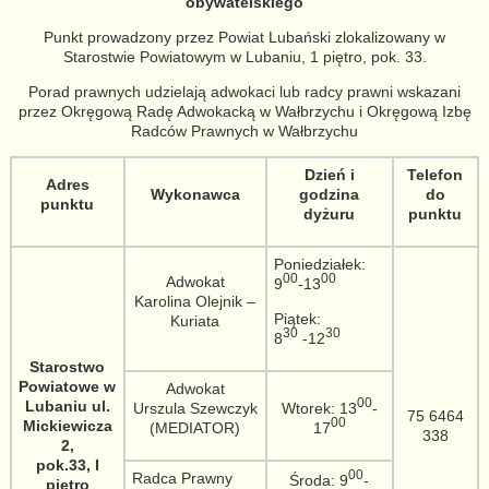
obywatelskiego
Punkt prowadzony przez Powiat Lubański zlokalizowany w
Starostwie Powiatowym w Lubaniu, 1 piętro, pok. 33.
Porad prawnych udzielają adwokaci lub radcy prawni wskazani
przez Okręgową Radę Adwokacką w Wałbrzychu i Okręgową Izbę
Radców Prawnych w Wałbrzychu
Dzień i
Telefon
Adres
Wykonawca
godzina
do
punktu
dyżuru
punktu
Poniedziałek:
00
00
Adwokat
9
-13
Karolina Olejnik –
Piątek:
Kuriata
30
30
8
-12
Starostwo
Powiatowe w
Adwokat
00
Lubaniu ul.
Urszula Szewczyk
Wtorek: 13
-
75 6464
00
Mickiewicza
(MEDIATOR)
17
338
2,
pok.33, I
00
Radca Prawny
Środa: 9
-
piętro