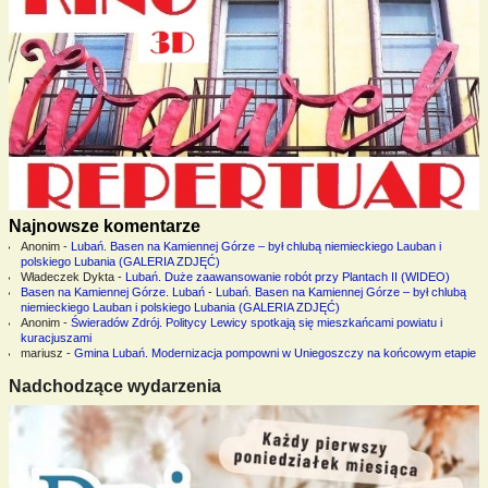
Najnowsze komentarze
Anonim
-
Lubań. Basen na Kamiennej Górze – był chlubą niemieckiego Lauban i
polskiego Lubania (GALERIA ZDJĘĆ)
Władeczek Dykta
-
Lubań. Duże zaawansowanie robót przy Plantach II (WIDEO)
Basen na Kamiennej Górze. Lubań
-
Lubań. Basen na Kamiennej Górze – był chlubą
niemieckiego Lauban i polskiego Lubania (GALERIA ZDJĘĆ)
Anonim
-
Świeradów Zdrój. Politycy Lewicy spotkają się mieszkańcami powiatu i
kuracjuszami
mariusz
-
Gmina Lubań. Modernizacja pompowni w Uniegoszczy na końcowym etapie
Nadchodzące wydarzenia