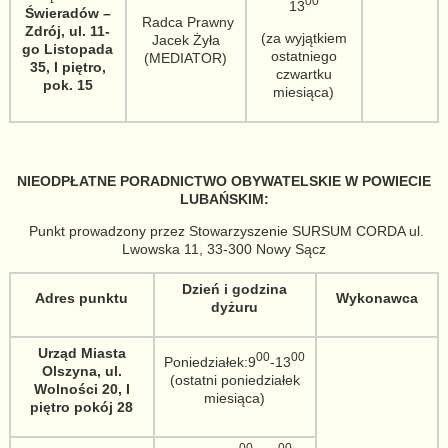
00
13
Świeradów –
Radca Prawny
Zdrój, ul. 11-
(za wyjątkiem
Jacek Żyła
go Listopada
ostatniego
(MEDIATOR)
35, I piętro,
czwartku
pok. 15
miesiąca)
NIEODPŁATNE PORADNICTWO OBYWATELSKIE W POWIECIE
LUBAŃSKIM:
Punkt prowadzony przez Stowarzyszenie SURSUM CORDA ul.
Lwowska 11, 33-300 Nowy Sącz
Dzień i godzina
Adres punktu
Wykonawca
dyżuru
Urząd Miasta
00
00
Poniedziałek:9
-13
Olszyna, ul.
(ostatni poniedziałek
Wolności 20, I
miesiąca)
piętro pokój 28