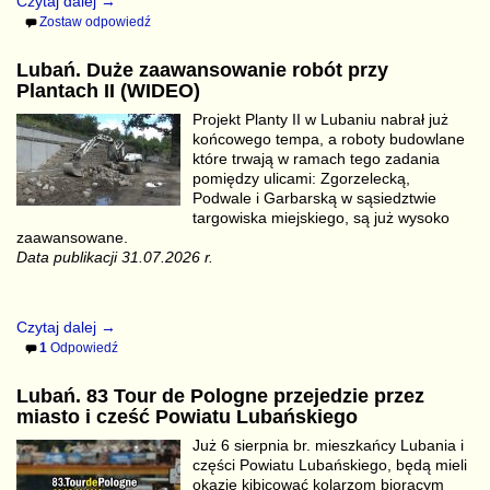
Czytaj dalej →
Zostaw odpowiedź
Lubań. Duże zaawansowanie robót przy
Plantach II (WIDEO)
Projekt Planty II w Lubaniu nabrał już
końcowego tempa, a roboty budowlane
które trwają w ramach tego zadania
pomiędzy ulicami: Zgorzelecką,
Podwale i Garbarską w sąsiedztwie
targowiska miejskiego, są już wysoko
zaawansowane.
Data publikacji 31.07.2026 r.
Czytaj dalej →
1
Odpowiedź
Lubań. 83 Tour de Pologne przejedzie przez
miasto i cześć Powiatu Lubańskiego
Już 6 sierpnia br. mieszkańcy Lubania i
części Powiatu Lubańskiego, będą mieli
okazję kibicować kolarzom biorącym