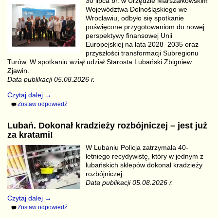
30 lipca br. w Urzędzie Marszałkowskim
Województwa Dolnośląskiego we
Wrocławiu, odbyło się spotkanie
poświęcone przygotowaniom do nowej
perspektywy finansowej Unii
Europejskiej na lata 2028–2035 oraz
przyszłości transformacji Subregionu
Turów. W spotkaniu wziął udział Starosta Lubański Zbigniew
Zjawin.
Data publikacji 05.08.2026 r.
Czytaj dalej →
Zostaw odpowiedź
Lubań. Dokonał kradzieży rozbójniczej – jest już
za kratami!
W Lubaniu Policja zatrzymała 40-
letniego recydywistę, który w jednym z
lubańskich sklepów dokonał kradzieży
rozbójniczej.
Data publikacji 05.08.2026 r.
Czytaj dalej →
Zostaw odpowiedź