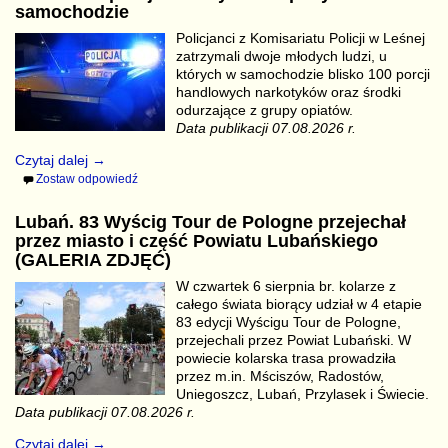
samochodzie
Policjanci z Komisariatu Policji w Leśnej
zatrzymali dwoje młodych ludzi, u
których w samochodzie blisko 100 porcji
handlowych narkotyków oraz środki
odurzające z grupy opiatów.
Data publikacji 07.08.2026 r.
Czytaj dalej →
Zostaw odpowiedź
Lubań. 83 Wyścig Tour de Pologne przejechał
przez miasto i część Powiatu Lubańskiego
(GALERIA ZDJĘĆ)
W czwartek 6 sierpnia br. kolarze z
całego świata biorący udział w 4 etapie
83 edycji Wyścigu Tour de Pologne,
przejechali przez Powiat Lubański. W
powiecie kolarska trasa prowadziła
przez m.in. Mściszów, Radostów,
Uniegoszcz, Lubań, Przylasek i Świecie.
Data publikacji 07.08.2026 r.
Czytaj dalej →