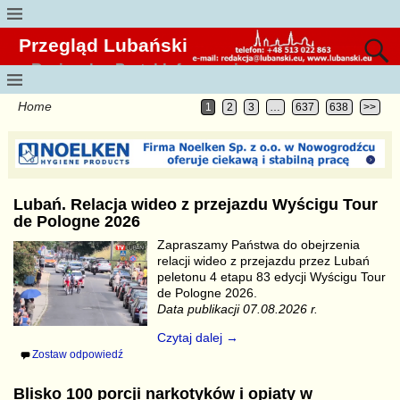
Przegląd Lubański
Regionalny Portal Informacyjny
Home
1
2
3
…
637
638
>>
Lubań. Relacja wideo z przejazdu Wyścigu Tour
de Pologne 2026
Zapraszamy Państwa do obejrzenia
relacji wideo z przejazdu przez Lubań
peletonu 4 etapu 83 edycji Wyścigu Tour
de Pologne 2026.
Data publikacji 07.08.2026 r.
Czytaj dalej →
Zostaw odpowiedź
Blisko 100 porcji narkotyków i opiaty w