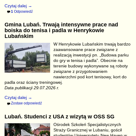
Czytaj dalej →
1
Odpowiedź
Gmina Lubań. Trwają intensywne prace nad
boiska do tenisa i padla w Henrykowie
Lubańskim
W Henrykowie Lubańskim trwają bardzo
zaawansowane prace związane z
realizacją inwestycji pn. „Budowa parku
do gry w tenisa i padla”. Obecnie na
terenie budowy wykonywane są roboty
związane z przygotowaniem
nawierzchni pod kort tenisowy, kort do
padla oraz ściany treningowej.
Data publikacji 29.07.2026 r.
Czytaj dalej →
Zostaw odpowiedź
Lubań. Studenci z USA z wizytą w OSS SG
Ośrodek Szkoleń Specjalistycznych
Straży Granicznej w Lubaniu, gościł
studentów Uniwersytetu New Haven w