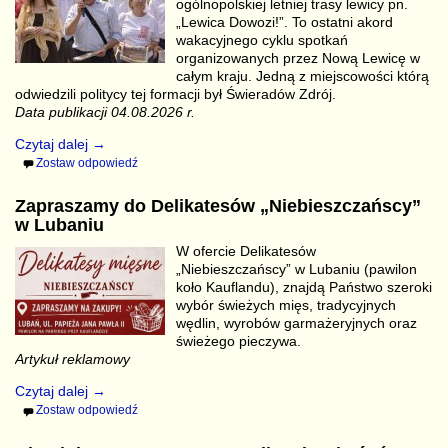
ogólnopolskiej letniej trasy lewicy pn.
„Lewica Dowozi!”. To ostatni akord
wakacyjnego cyklu spotkań
organizowanych przez Nową Lewicę w
całym kraju. Jedną z miejscowości którą
odwiedzili politycy tej formacji był Świeradów Zdrój.
Data publikacji 04.08.2026 r.
Czytaj dalej →
Zostaw odpowiedź
Zapraszamy do Delikatesów „Niebieszczańscy”
w Lubaniu
W ofercie Delikatesów
„Niebieszczańscy” w Lubaniu (pawilon
koło Kauflandu), znajdą Państwo szeroki
wybór świeżych mięs, tradycyjnych
wędlin, wyrobów garmażeryjnych oraz
świeżego pieczywa.
Artykuł reklamowy
Czytaj dalej →
Zostaw odpowiedź