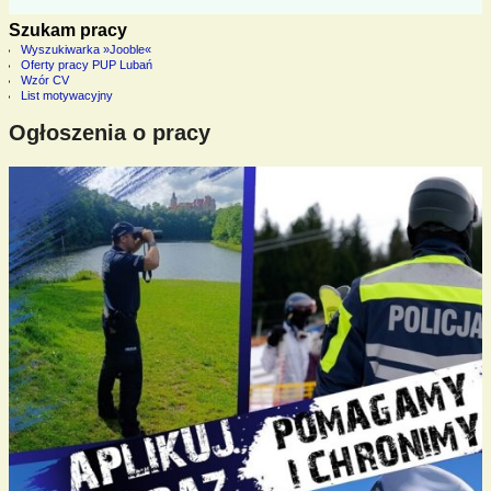
Szukam pracy
Wyszukiwarka »Jooble«
Oferty pracy PUP Lubań
Wzór CV
List motywacyjny
Ogłoszenia o pracy