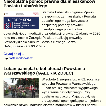
Nieodpłatna pomoc prawna dla mieszkańców
Powiatu Lubańskiego
Starosta Lubański Zbigniew Zjawin
przypomina, że mieszkańcy Powiatu
Lubańskiego mogą korzystać z
bezpłatnej pomocy prawnej,
nieodpłatnego poradnictwa
obywatelskiego, mediacji oraz edukacji prawnej. Zadanie w 2026
roku na zlecenie Zarządu Powiatu realizują prawnicy
Stowarzyszenia Sursum Corda z Nowego Sącza.
Data publikacji 03.08.2026 r.
Czytaj dalej →
Zostaw odpowiedź
Lubań pamiętał o bohaterach Powstania
Warszawskiego (GALERIA ZDJĘĆ)
W sobotę 1 sierpnia br., w 82. rocznicę
wybuchu Powstania Warszawskiego,
Lubań stał się miejscem wyjątkowego
wydarzenia patriotycznego. Przy
obelisku na placu 3 Maja, odbyły się
uroczystości upamiętniające ten jeden z
najważniejszych i najtrudniejszych momentów w historii naszej