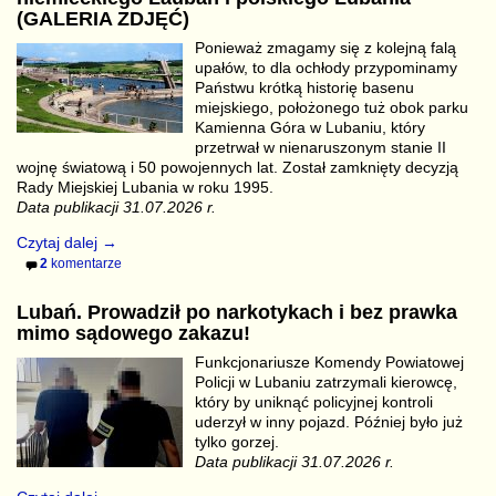
(GALERIA ZDJĘĆ)
Ponieważ zmagamy się z kolejną falą
upałów, to dla ochłody przypominamy
Państwu krótką historię basenu
miejskiego, położonego tuż obok parku
Kamienna Góra w Lubaniu, który
przetrwał w nienaruszonym stanie II
wojnę światową i 50 powojennych lat. Został zamknięty decyzją
Rady Miejskiej Lubania w roku 1995.
Data publikacji 31.07.2026 r.
Czytaj dalej →
2
komentarze
Lubań. Prowadził po narkotykach i bez prawka
mimo sądowego zakazu!
Funkcjonariusze Komendy Powiatowej
Policji w Lubaniu zatrzymali kierowcę,
który by uniknąć policyjnej kontroli
uderzył w inny pojazd. Później było już
tylko gorzej.
Data publikacji 31.07.2026 r.