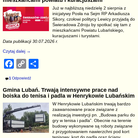
mieszkańcami powiatu i kuracjuszami
b
Li
Już w najbliższą niedzielę 2 sierpnia z
inicjatywy Posła na Sejm RP Arkadiusza
o
n
Sikory, czołowi politycy Lewicy przyjadą do
o
k
Świeradowa Zdroju by spotkać się tam z
mieszkańcami Powiatu Lubańskiego,
k
kuracjuszami i turystami.
Data publikacji 30.07.2026 r.
Czytaj dalej →
F
C
S
a
o
h
1
Odpowiedź
c
p
ar
Gmina Lubań. Trwają intensywne prace nad
e
y
e
boiska do tenisa i padla w Henrykowie Lubańskim
b
Li
W Henrykowie Lubańskim trwają bardzo
zaawansowane prace związane z
o
n
realizacją inwestycji pn. „Budowa parku do
o
k
gry w tenisa i padla”. Obecnie na terenie
budowy wykonywane są roboty związane
k
z przygotowaniem nawierzchni pod kort
tenisowy, kort do padla oraz ściany