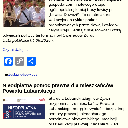
gospodarzem finałowego etapu
o
n
ogólnopolskiej letniej trasy lewicy pn.
o
k
„Lewica Dowozi!”. To ostatni akord
wakacyjnego cyklu spotkań
k
organizowanych przez Nową Lewicę w
całym kraju. Jedną z miejscowości którą
odwiedzili politycy tej formacji był Świeradów Zdrój.
Data publikacji 04.08.2026 r.
Czytaj dalej →
F
C
S
a
o
h
Zostaw odpowiedź
c
p
ar
Nieodpłatna pomoc prawna dla mieszkańców
e
y
e
Powiatu Lubańskiego
b
Li
Starosta Lubański Zbigniew Zjawin
przypomina, że mieszkańcy Powiatu
o
n
Lubańskiego mogą korzystać z bezpłatnej
o
k
pomocy prawnej, nieodpłatnego
poradnictwa obywatelskiego, mediacji
k
oraz edukacji prawnej. Zadanie w 2026