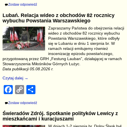
a
o
h
Zostaw odpowiedź
c
p
ar
Lubań. Relacja wideo z obchodów 82 rocznicy
e
y
e
wybuchu Powstania Warszawskiego
b
Li
Zapraszamy Państwa do obejrzenia relacji
wideo z obchodów 82 rocznicy wybuchu
o
n
Powstania Warszawskiego, które odbyły
o
k
się w Lubaniu w dniu 1 sierpnia br. W
ramach relacji emitujemy również
k
inscenizację epizodu powstańczego,
przygotowaną przez GRH „Festung Lauban”, działającej w ramach
Stowarzyszenia Miłośników Górnych Łużyc.
Data publikacji 05.08.2026 r.
Czytaj dalej →
F
C
S
a
o
h
Zostaw odpowiedź
c
p
ar
Świeradów Zdrój. Spotkanie polityków Lewicy z
e
y
e
mieszkańcami i kuracjuszami
b
Li
W dniach 1-2 sierpnia br. Dolny Śląsk był