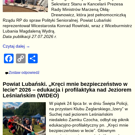
o
k
Sekretarz Stanu w Kancelarii Prezesa
Rady Ministrów Marzeną Okłą-
k
Drewnowicz, która jest pełnomocniczką
Rządu RP do spraw Polityki Senioralnej. Powiat Lubański
reprezentował Wicestarosta Konrad Rowiński, wraz z Wiceburmistrz
Lubania Magdaleną Wydrą.
Data publikacji 27.07.2026 r.
Czytaj dalej →
F
C
S
a
o
h
Zostaw odpowiedź
c
p
ar
Powiat Lubański. „Kręci mnie bezpieczeństwo w
e
y
e
lecie” 2026 – edukacja i profilaktyka nad Jeziorem
b
Li
Leśniańskim (WIDEO)
W piątek 24 lipca br. w dniu Święta Policji,
o
n
na przystani Klubu Żeglarskiego,,Izery” w
o
k
Suchej nad jeziorem Leśniańskim
niedaleko Zamku Czocha, odbył się piknik
k
edukacyjno-profilaktyczny pn. „Kręci mnie
bezpieczeństwo w lecie”. Głównym