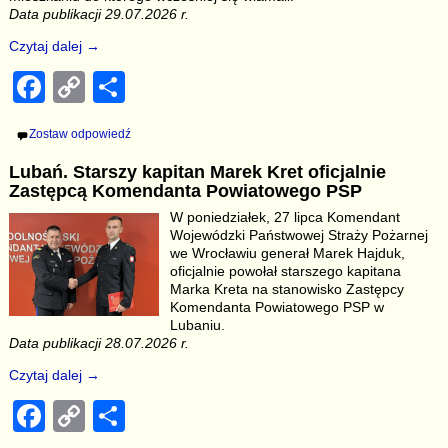
Data publikacji 29.07.2026 r.
Czytaj dalej →
F
C
S
a
o
h
Zostaw odpowiedź
c
p
ar
Lubań. Starszy kapitan Marek Kret oficjalnie
e
y
e
Zastępcą Komendanta Powiatowego PSP
b
Li
W poniedziałek, 27 lipca Komendant
Wojewódzki Państwowej Straży Pożarnej
o
n
we Wrocławiu generał Marek Hajduk,
o
k
oficjalnie powołał starszego kapitana
Marka Kreta na stanowisko Zastępcy
k
Komendanta Powiatowego PSP w
Lubaniu.
Data publikacji 28.07.2026 r.
Czytaj dalej →
F
C
S
a
o
h