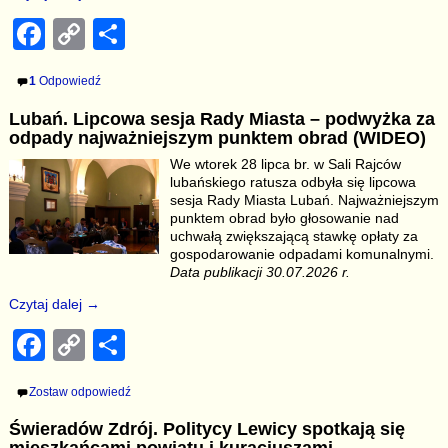
F
C
S
a
o
h
1
Odpowiedź
c
p
ar
Lubań. Lipcowa sesja Rady Miasta – podwyżka za
e
y
e
odpady najważniejszym punktem obrad (WIDEO)
b
Li
We wtorek 28 lipca br. w Sali Rajców
lubańskiego ratusza odbyła się lipcowa
o
n
sesja Rady Miasta Lubań. Najważniejszym
o
k
punktem obrad było głosowanie nad
uchwałą zwiększającą stawkę opłaty za
k
gospodarowanie odpadami komunalnymi.
Data publikacji 30.07.2026 r.
Czytaj dalej →
F
C
S
a
o
h
Zostaw odpowiedź
c
p
ar
Świeradów Zdrój. Politycy Lewicy spotkają się
e
y
e