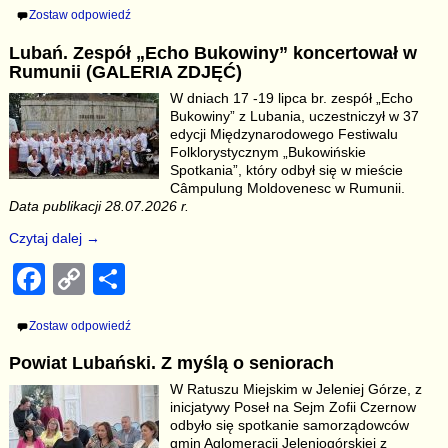
Zostaw odpowiedź
c
p
ar
Lubań. Zespół „Echo Bukowiny” koncertował w
e
y
e
Rumunii (GALERIA ZDJĘĆ)
b
Li
W dniach 17 -19 lipca br. zespół „Echo
Bukowiny” z Lubania, uczestniczył w 37
o
n
edycji Międzynarodowego Festiwalu
o
k
Folklorystycznym „Bukowińskie
Spotkania”, który odbył się w mieście
k
Câmpulung Moldovenesc w Rumunii.
Data publikacji 28.07.2026 r.
Czytaj dalej →
F
C
S
a
o
h
Zostaw odpowiedź
c
p
ar
Powiat Lubański. Z myślą o seniorach
e
y
e
W Ratuszu Miejskim w Jeleniej Górze, z
b
Li
inicjatywy Poseł na Sejm Zofii Czernow
odbyło się spotkanie samorządowców
o
n
gmin Aglomeracji Jeleniogórskiej z