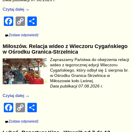
Czytaj dalej →
F
C
S
a
o
h
Zostaw odpowiedź
c
p
ar
Miłoszów. Relacja wideo z Wieczoru Cygańskiego
e
y
e
w Ośrodku Granica-Strzelnica
b
Li
Zapraszamy Państwa do obejrzenia relacji
wideo z tegorocznej edycji Wieczoru
o
n
Cygańskiego, który odbył się 1 sierpnia br.
o
k
w Ośrodku Granica-Strzelnica w
Miłoszowie koło Leśnej.
k
Data publikacji 07.08.2026 r.
Czytaj dalej →
F
C
S
a
o
h
Zostaw odpowiedź
c
p
ar