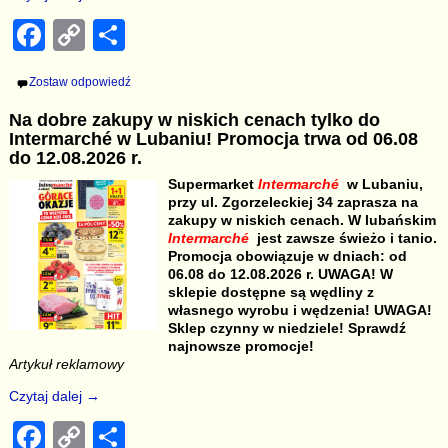
F
C
S
a
o
h
Zostaw odpowiedź
c
p
ar
Na dobre zakupy w niskich cenach tylko do
e
y
e
Intermarché w Lubaniu! Promocja trwa od 06.08
b
Li
do 12.08.2026 r.
Supermarket
Intermarché
w Lubaniu,
o
n
przy ul. Zgorzeleckiej 34 zaprasza na
o
k
zakupy w niskich cenach. W lubańskim
Intermarché
jest zawsze świeżo i tanio.
k
Promocja obowiązuje w dniach: od
06.08 do 12.08.2026 r. UWAGA! W
sklepie dostępne są wędliny z
własnego wyrobu i wędzenia! UWAGA!
Sklep czynny w niedziele! Sprawdź
najnowsze promocje!
Artykuł reklamowy
Czytaj dalej →
F
C
S