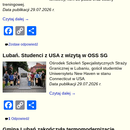
treningowej.
Data publikacji 29.07.2026 r.
Czytaj dalej →
F
C
S
a
o
h
Zostaw odpowiedź
c
p
ar
Lubań. Studenci z USA z wizytą w OSS SG
e
y
e
Ośrodek Szkoleń Specjalistycznych Straży
b
Li
Granicznej w Lubaniu, gościł studentów
Uniwersytetu New Haven w stanu
o
n
Connecticut w USA.
o
k
Data publikacji 29.07.2026 r.
k
Czytaj dalej →
F
C
S
a
o
h
1
Odpowiedź
c
p
ar
Gmina Lubań zakończyła termomodernizację