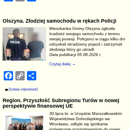
a
o
h
c
p
ar
Olszyna. Złodziej samochodu w rękach Policji
e
y
e
Mieszkanka Gminy Olszyna zgłosiła
b
Li
kradzież swojego samochodu z terenu
swojej posesji. Policjanci w ciągu kilku dni
o
n
odzyskali skradziony pojazd i zatrzymali
złodzieja który go ukradł.
o
k
Data publikacji 05.08.2026 r.
k
Czytaj dalej →
F
C
S
a
o
h
Zostaw odpowiedź
c
p
ar
Region. Przyszłość Subregionu Turów w nowej
e
y
e
perspektywie finansowej UE
b
Li
30 lipca br. w Urzędzie Marszałkowskim
Województwa Dolnośląskiego we
o
n
Wrocławiu, odbyło się spotkanie
poświęcone przygotowaniom do nowej