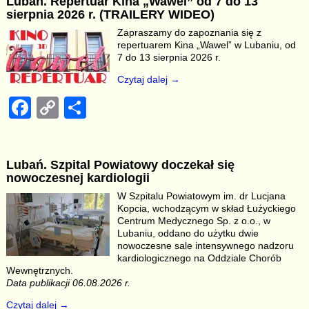
Lubań. Repertuar Kina „Wawel” od 7 do 13
e
y
e
sierpnia 2026 r. (TRAILERY WIDEO)
b
Li
Zapraszamy do zapoznania się z
repertuarem Kina „Wawel” w Lubaniu, od
o
n
7 do 13 sierpnia 2026 r.
o
k
Czytaj dalej →
k
F
C
S
a
o
h
c
p
ar
Lubań. Szpital Powiatowy doczekał się
e
y
e
nowoczesnej kardiologii
b
Li
W Szpitalu Powiatowym im. dr Lucjana
Kopcia, wchodzącym w skład Łużyckiego
o
n
Centrum Medycznego Sp. z o.o., w
o
k
Lubaniu, oddano do użytku dwie
nowoczesne sale intensywnego nadzoru
k
kardiologicznego na Oddziale Chorób
Wewnętrznych.
Data publikacji 06.08.2026 r.
Czytaj dalej →