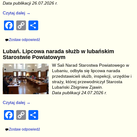
Data publikacji 26.07.2026 r.
Czytaj dalej →
F
C
S
a
o
h
Zostaw odpowiedź
c
p
ar
Lubań. Lipcowa narada służb w lubańskim
e
y
e
Starostwie Powiatowym
b
Li
W Sali Narad Starostwa Powiatowego w
Lubaniu, odbyła się lipcowa narada
o
n
przedstawicieli służb, inspekcji, urzędów i
o
k
straży, której przewodniczył Starosta
Lubański Zbigniew Zjawin.
k
Data publikacji 24.07.2026 r.
Czytaj dalej →
F
C
S
a
o
h
Zostaw odpowiedź
c
p
ar