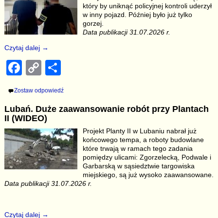
o
n
który by uniknąć policyjnej kontroli uderzył
o
k
w inny pojazd. Później było już tylko
gorzej.
k
Data publikacji 31.07.2026 r.
Czytaj dalej →
F
C
S
a
o
h
Zostaw odpowiedź
c
p
ar
Lubań. Duże zaawansowanie robót przy Plantach
e
y
e
II (WIDEO)
b
Li
Projekt Planty II w Lubaniu nabrał już
końcowego tempa, a roboty budowlane
o
n
które trwają w ramach tego zadania
o
k
pomiędzy ulicami: Zgorzelecką, Podwale i
Garbarską w sąsiedztwie targowiska
k
miejskiego, są już wysoko zaawansowane.
Data publikacji 31.07.2026 r.
Czytaj dalej →