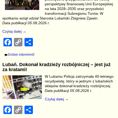
o
k
perspektywy finansowej Unii Europejskiej
k
na lata 2028–2035 oraz przyszłości
transformacji Subregionu Turów. W
spotkaniu wziął udział Starosta Lubański Zbigniew Zjawin.
Data publikacji 05.08.2026 r.
Czytaj dalej →
F
C
S
a
o
h
Zostaw odpowiedź
c
p
ar
Lubań. Dokonał kradzieży rozbójniczej – jest już
e
y
e
za kratami!
b
Li
W Lubaniu Policja zatrzymała 40-letniego
recydywistę, który w jednym z lubańskich
o
n
sklepów dokonał kradzieży rozbójniczej.
o
k
Data publikacji 05.08.2026 r.
k
Czytaj dalej →
F
C
S