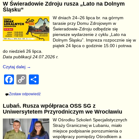
W Świeradowie Zdroju rusza „Lato na Dolnym
e
y
e
Śląsku”
b
Li
W dniach 24–26 lipca br. na górnym
tarasie przy Domu Zdrojowym w
o
n
Świeradowie-Zdroju odbędzie się
o
k
pierwsze wydarzenie z cyklu „Lato na
Dolnym Śląsku”. Impreza rozpocznie się w
k
piątek 24 lipca o godzinie 15.00 i potrwa
do niedzieli 26 lipca.
Data publikacji 24.07.2026 r.
Czytaj dalej →
F
C
S
a
o
h
Zostaw odpowiedź
c
p
ar
Lubań. Rusza wpółpraca OSS SG z
e
y
e
Uniwersytetem Przyrodniczym we Wrocławiu
b
Li
W Ośrodku Szkoleń Specjalistycznych
Straży Granicznej w Lubaniu, miało
o
n
miejsce podpisanie porozumienia o
współpracy pomiędzy Ośrodkiem a