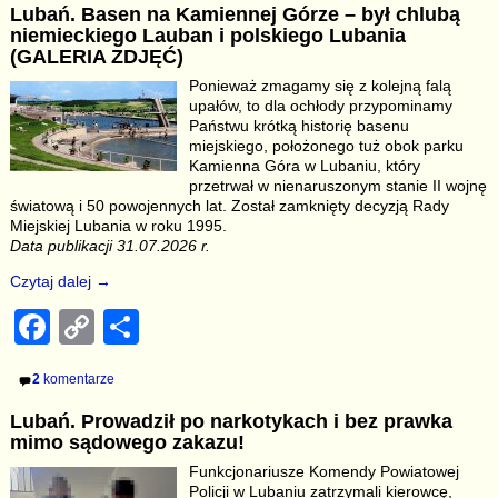
Lubań. Basen na Kamiennej Górze – był chlubą
e
y
e
niemieckiego Lauban i polskiego Lubania
b
Li
(GALERIA ZDJĘĆ)
Ponieważ zmagamy się z kolejną falą
o
n
upałów, to dla ochłody przypominamy
o
k
Państwu krótką historię basenu
miejskiego, położonego tuż obok parku
k
Kamienna Góra w Lubaniu, który
przetrwał w nienaruszonym stanie II wojnę
światową i 50 powojennych lat. Został zamknięty decyzją Rady
Miejskiej Lubania w roku 1995.
Data publikacji 31.07.2026 r.
Czytaj dalej →
F
C
S
a
o
h
2
komentarze
c
p
ar
Lubań. Prowadził po narkotykach i bez prawka
e
y
e
mimo sądowego zakazu!
b
Li
Funkcjonariusze Komendy Powiatowej
Policji w Lubaniu zatrzymali kierowcę,