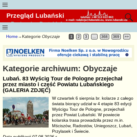
Przegląd Lubański
Regionalny Portal Informacyjny
Home
→Kategorie
Obyczaje
1
2
3
…
368
369
>>
Kategorie archiwum:
Obyczaje
Lubań. 83 Wyścig Tour de Pologne przejechał
przez miasto i część Powiatu Lubańskiego
(GALERIA ZDJĘĆ)
W czwartek 6 sierpnia br. kolarze z całego
świata biorący udział w 4 etapie 83 edycji
Wyścigu Tour de Pologne, przejechali
przez Powiat Lubański. W powiecie
kolarska trasa prowadziła przez m.in.
Mściszów, Radostów, Uniegoszcz, Lubań,
Przylasek i Świecie.
Data publikacji 07.08.2026 r.