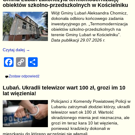
e
y
e
obiektów szkolno-przedszkolnych w Kościelniku
b
Li
Wójt Gminy Lubań Aleksandra Chomicz,
dokonała odbioru końcowego zadania
o
n
inwestycyjnego pn. „Termomodernizacja
o
k
obiektów szkolno-przedszkolnych na
terenie Gminy Lubań w Kościelniku”.
k
Data publikacji 29.07.2026 r.
Czytaj dalej →
F
C
S
a
o
h
Zostaw odpowiedź
c
p
ar
Lubań. Ukradli telewizor wart 100 zł, grozi im 10
e
y
e
lat więzienia!
b
Li
Policjanci z Komendy Powiatowej Policji w
Lubaniu zatrzymali złodziei którzy, ukradli
o
n
telewizor wart ok 100 zł. Wartość
o
k
skradzionego mienia jest nieznaczna, ale
grozi im teraz kara 10 lat więzienia,
k
ponieważ kradzieży dokonali w
mieszkaniu do którego wcześniej się włamali.