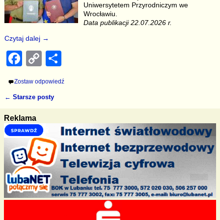
o
k
Uniwersytetem Przyrodniczym we
k
Wrocławiu.
Data publikacji 22.07.2026 r.
Czytaj dalej →
F
C
S
a
o
h
Zostaw odpowiedź
c
p
ar
←
Starsze posty
e
y
e
Nawigacja
b
Li
Reklama
o
n
o
k
k