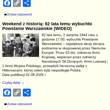
F
C
S
a
o
h
Zostaw odpowiedź
c
p
ar
Weekend z historią: 82 lata temu wybuchło
e
y
e
Powstanie Warszawskie (WIDEO)
b
Li
82 lata temu, 1 sierpnia 1944 roku o
godzinie 17.00, wybuchło Powstanie
o
n
Warszawskie – największa akcja zbrojna
o
k
podziemia w okupowanej przez Niemców
Europie. Przez 63 dni, żołnierze Armii
k
Krajowej, wspierani przez żołnierzy
Narodowych Sił Zbrojnych, Armii Ludowej i
1 Armii Wojska Polskiego, prowadzili heroiczną walkę z
Hitlerowcami, której celem była niepodległa Polska.
Data publikacji 01.08.2026 r.
Czytaj dalej →
F
C
S
a
o
h
Zostaw odpowiedź
c
p
ar