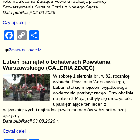
roku na zlecenie Zarządu Powiatu realizują prawnicy
Stowarzyszenia Sursum Corda z Nowego Sącza.
Data publikacji 03.08.2026 r.
Czytaj dalej →
F
C
S
a
o
h
Zostaw odpowiedź
c
p
ar
Lubań pamiętał o bohaterach Powstania
e
y
e
Warszawskiego (GALERIA ZDJĘĆ)
b
Li
W sobotę 1 sierpnia br., w 82. rocznicę
wybuchu Powstania Warszawskiego,
o
n
Lubań stał się miejscem wyjątkowego
o
k
wydarzenia patriotycznego. Przy obelisku
na placu 3 Maja, odbyły się uroczystości
k
upamiętniające ten jeden z
najważniejszych i najtrudniejszych momentów w historii naszej
ojczyzny.
Data publikacji 03.08.2026 r.
Czytaj dalej →