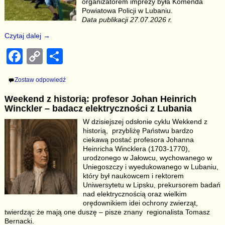
organizatorem imprezy była Komenda
Powiatowa Policji w Lubaniu.
Data publikacji 27.07.2026 r.
Czytaj dalej →
F
C
S
a
o
h
Zostaw odpowiedź
c
p
ar
Weekend z historią: profesor Johan Heinrich
e
y
e
Winckler – badacz elektryczności z Lubania
b
Li
W dzisiejszej odsłonie cyklu Wekkend z
historią, przybliżę Państwu bardzo
o
n
ciekawą postać profesora Johanna
o
k
Heinricha Wincklera (1703-1770),
urodzonego w Jałowcu, wychowanego w
k
Uniegoszczy i wyedukowanego w Lubaniu,
który był naukowcem i rektorem
Uniwersytetu w Lipsku, prekursorem badań
nad elektrycznością oraz wielkim
orędownikiem idei ochrony zwierząt,
twierdząc że mają one duszę – pisze znany regionalista Tomasz
Bernacki.