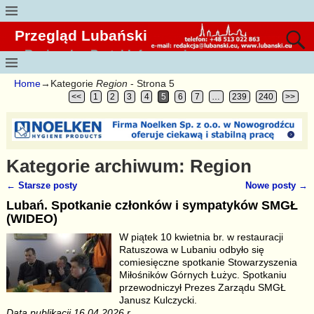
Przegląd Lubański
Regionalny Portal Informacyjny
Home
→Kategorie
Region
- Strona 5
<<
1
2
3
4
5
6
7
…
239
240
>>
Kategorie archiwum:
Region
←
Starsze posty
Nowe posty
→
Nawigacja
Lubań. Spotkanie członków i sympatyków SMGŁ
(WIDEO)
W piątek 10 kwietnia br. w restauracji
Ratuszowa w Lubaniu odbyło się
comiesięczne spotkanie Stowarzyszenia
Miłośników Górnych Łużyc. Spotkaniu
przewodniczył Prezes Zarządu SMGŁ
Janusz Kulczycki.
Data publikacji 16.04.2026 r.