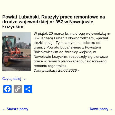
a
o
h
c
p
ar
Powiat Lubański. Ruszyły prace remontowe na
e
y
e
drodze wojewódzkiej nr 357 w Nawojowie
b
Li
Łużyckim
W piątek 20 marca br. na drogę wojewódzką nr
o
n
357 łączącą Lubań z Nowogrodźcem, wjechał
o
k
ciężki sprzęt. Tym samym, na odcinku od
granicy Powiatu Lubańskiego z Powiatem
k
Bolesławieckim do świetlicy wiejskiej w
Nawojowie Łużyckim, rozpoczęły się pierwsze
prace w ramach planowanego, całościowego
remontu tego traktu.
Data publikacji 25.03.2026 r.
Czytaj dalej →
F
C
S
a
o
h
c
p
ar
←
Starsze posty
Nowe posty
→
e
y
e
Nawigacja