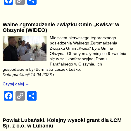
F
C
S
a
o
h
c
p
ar
Walne Zgromadzenie Związku Gmin „Kwisa” w
e
y
e
Olszynie (WIDEO)
b
Li
Miejscem pierwszego tegorocznego
posiedzenia Walnego Zgromadzenia
o
n
Związku Gmin „Kwisa” była Gmina
o
k
Olszyna. Obrady miały miejsce 9 kwietnia
się w sali konferencyjnej Domu
k
Parafialnego w Olszynie. Ich
gospodarzem był Burmistrz Leszek Leśko.
Data publikacji 14.04.2026 r.
Czytaj dalej →
F
C
S
a
o
h
c
p
ar
Powiat Lubański. Kolejny wysoki grant dla ŁCM
e
y
e
Sp. z o.o. w Lubaniu