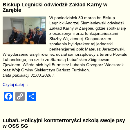
Biskup Legnicki odwiedził Zakład Karny w
e
y
e
Zarębie
b
Li
W poniedziałek 30 marca br. Biskup
Legnicki Andrzej Siemieniewski odwiedził
o
n
Zakład Karny w Zarębie, gdzie spotkał się
o
k
z osadzonymi oraz funkcjonariuszami
Służby Więziennej. Gospodarzem
k
spotkania był dyrektor tej jednostki
penitencjarnej ppłk Mateusz Jaraczewski.
W wydarzeniu wzięli również udział samorządowcy z terenu Powiatu
Lubańskiego, na czele ze Starostą Lubańskim Zbigniewem
Zjawinem. Wśród nich byli Burmistrz Lubania Grzegorz Wieczorek
oraz Wójt Gminy Siekierczyn Dariusz Furdykoń.
Data publikacji 31.03.2026 r.
Czytaj dalej →
F
C
S
a
o
h
c
p
ar
Lubań. Policyjni kontrterroryści szkolą swoje psy
e
y
e
w OSS SG