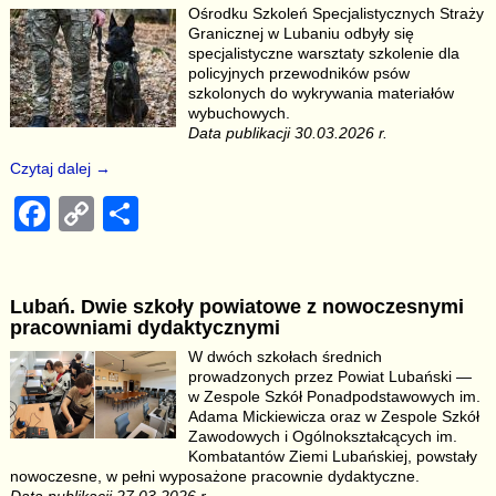
b
Li
Ośrodku Szkoleń Specjalistycznych Straży
Granicznej w Lubaniu odbyły się
o
n
specjalistyczne warsztaty szkolenie dla
o
k
policyjnych przewodników psów
szkolonych do wykrywania materiałów
k
wybuchowych.
Data publikacji 30.03.2026 r.
Czytaj dalej →
F
C
S
a
o
h
c
p
ar
Lubań. Dwie szkoły powiatowe z nowoczesnymi
e
y
e
pracowniami dydaktycznymi
b
Li
W dwóch szkołach średnich
prowadzonych przez Powiat Lubański —
o
n
w Zespole Szkół Ponadpodstawowych im.
o
k
Adama Mickiewicza oraz w Zespole Szkół
Zawodowych i Ogólnokształcących im.
k
Kombatantów Ziemi Lubańskiej, powstały
nowoczesne, w pełni wyposażone pracownie dydaktyczne.
Data publikacji 27.03.2026 r.