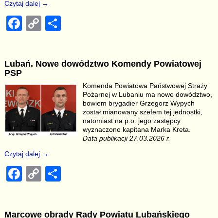
Czytaj dalej →
F
C
S
a
o
h
c
p
ar
Lubań. Nowe dowództwo Komendy Powiatowej
e
y
e
PSP
b
Li
Komenda Powiatowa Państwowej Straży
Pożarnej w Lubaniu ma nowe dowództwo,
o
n
bowiem brygadier Grzegorz Wypych
o
k
został mianowany szefem tej jednostki,
natomiast na p.o. jego zastępcy
k
wyznaczono kapitana Marka Kreta.
Data publikacji 27.03.2026 r.
Czytaj dalej →
F
C
S
a
o
h
c
p
ar
Marcowe obrady Rady Powiatu Lubańskiego