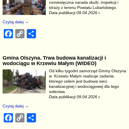
o
n
comiesięczna narada służb, inspekcji i
o
k
straży z terenu Powiatu Lubańskiego.
Data publikacji 09.04.2026 r.
k
Czytaj dalej →
F
C
S
a
o
h
c
p
ar
Gmina Olszyna. Trwa budowa kanalizacji i
e
y
e
wodociągu w Krzewiu Małym (WIDEO)
b
Li
Od kilku tygodni samorząd Gminy Olszyna
w Krzewiu Małym realizuje zadanie,
o
n
którego celem jest budowa sieci
o
k
kanalizacyjnej i wodociągowej dla tego
sołectwa.
k
Data publikacji 09.04.2026 r.
Czytaj dalej →
F
C
S
a
o
h