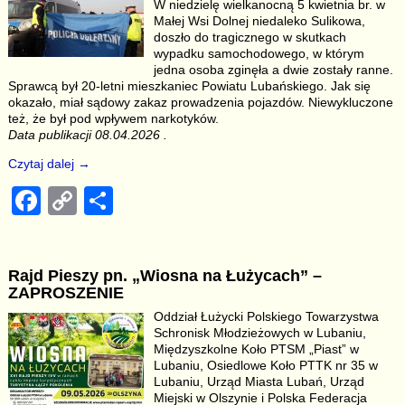
b
Li
W niedzielę wielkanocną 5 kwietnia br. w
Małej Wsi Dolnej niedaleko Sulikowa,
o
n
doszło do tragicznego w skutkach
o
k
wypadku samochodowego, w którym
jedna osoba zginęła a dwie zostały ranne.
k
Sprawcą był 20-letni mieszkaniec Powiatu Lubańskiego. Jak się
okazało, miał sądowy zakaz prowadzenia pojazdów. Niewykluczone
też, że był pod wpływem narkotyków.
Data publikacji 08.04.2026 .
Czytaj dalej →
F
C
S
a
o
h
c
p
ar
Rajd Pieszy pn. „Wiosna na Łużycach” –
e
y
e
ZAPROSZENIE
b
Li
Oddział Łużycki Polskiego Towarzystwa
Schronisk Młodzieżowych w Lubaniu,
o
n
Międzyszkolne Koło PTSM „Piast” w
o
k
Lubaniu, Osiedlowe Koło PTTK nr 35 w
Lubaniu, Urząd Miasta Lubań, Urząd
k
Miejski w Olszynie i Polska Federacja