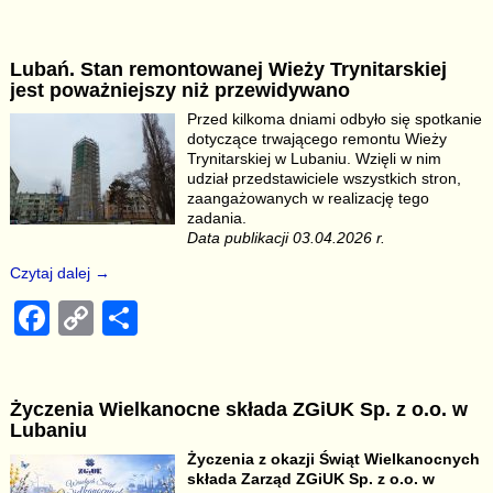
a
o
h
c
p
ar
Lubań. Stan remontowanej Wieży Trynitarskiej
e
y
e
jest poważniejszy niż przewidywano
b
Li
Przed kilkoma dniami odbyło się spotkanie
dotyczące trwającego remontu Wieży
o
n
Trynitarskiej w Lubaniu. Wzięli w nim
o
k
udział przedstawiciele wszystkich stron,
zaangażowanych w realizację tego
k
zadania.
Data publikacji 03.04.2026 r.
Czytaj dalej →
F
C
S
a
o
h
c
p
ar
Życzenia Wielkanocne składa ZGiUK Sp. z o.o. w
e
y
e
Lubaniu
b
Li
Życzenia z okazji Świąt Wielkanocnych
składa Zarząd ZGiUK Sp. z o.o. w