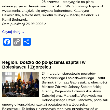
28 czerwca – tradycyjnie na placu
k
rekreacyjnym w Henrykowie Lubańskim. Wśród głównych gwiazd
wydarzenia, znajdzie się artystka kabaretowa Katarzyna
Pakosińska, a także dwaj świetni muzycy – Maciej Maleńczuk i
Kamil Bednarek.
Data publikacji 26.03.2026 r.
Czytaj dalej →
F
C
S
a
o
h
c
p
ar
Region. Doszło do połączenia szpitali w
e
y
e
Bolesławcu i Zgorzelcu
b
Li
24 marca br. starostowie powiatów
zgorzeleckiego i bolesławieckiego – Artur
o
n
Bieliński i Tomasz Gabrysiak, w obecności
o
k
Minister Zdrowia Jolanty Sobierańskiej-
Grendy, Wojewody Dolnośląskiej Anny
k
Żabskiej oraz Marszałka Województwa
Dolnośląskiego Pawła Gancarza, podpisali
umowę o konsolidacji szpitali powiatowych w Zgorzelcu i
Bolesławcu. To jedno z pierwszych tego typu przedsięwzięć w