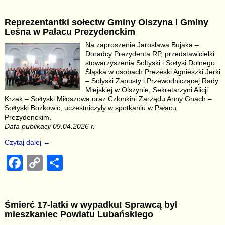
c
p
ar
Reprezentantki sołectw Gminy Olszyna i Gminy
e
y
e
Leśna w Pałacu Prezydenckim
b
Li
Na zaproszenie Jarosława Bujaka –
Doradcy Prezydenta RP, przedstawicielki
o
n
stowarzyszenia Sołtyski i Sołtysi Dolnego
o
k
Śląska w osobach Prezeski Agnieszki Jerki
– Sołyski Zapusty i Przewodniczącej Rady
k
Miejskiej w Olszynie, Sekretarzyni Alicji
Krzak – Sołtyski Miłoszowa oraz Członkini Zarządu Anny Gnach –
Sołtyski Bożkowic, uczestniczyły w spotkaniu w Pałacu
Prezydenckim.
Data publikacji 09.04.2026 r.
Czytaj dalej →
F
C
S
a
o
h
c
p
ar
Śmierć 17-latki w wypadku! Sprawcą był
e
y
e
mieszkaniec Powiatu Lubańskiego