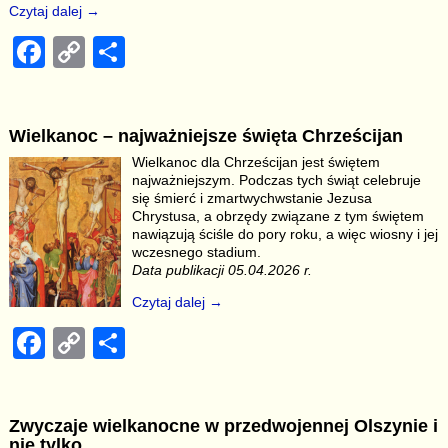
Czytaj dalej →
F
C
S
a
o
h
c
p
ar
Wielkanoc – najważniejsze święta Chrześcijan
e
y
e
Wielkanoc dla Chrześcijan jest świętem
b
Li
najważniejszym. Podczas tych świąt celebruje
się śmierć i zmartwychwstanie Jezusa
o
n
Chrystusa, a obrzędy związane z tym świętem
nawiązują ściśle do pory roku, a więc wiosny i jej
o
k
wczesnego stadium.
k
Data publikacji 05.04.2026 r.
Czytaj dalej →
F
C
S
a
o
h
c
p
ar
Zwyczaje wielkanocne w przedwojennej Olszynie i
e
y
e
nie tylko