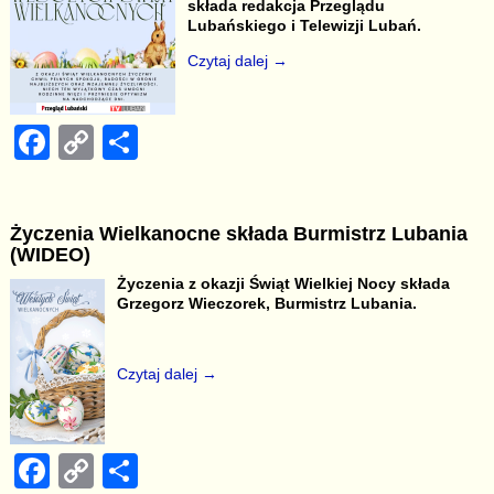
b
Li
składa redakcja Przeglądu
Lubańskiego i Telewizji Lubań.
o
n
Czytaj dalej →
o
k
k
F
C
S
a
o
h
c
p
ar
Życzenia Wielkanocne składa Burmistrz Lubania
e
y
e
(WIDEO)
b
Li
Życzenia z okazji Świąt Wielkiej Nocy składa
Grzegorz Wieczorek, Burmistrz Lubania.
o
n
o
k
Czytaj dalej →
k
F
C
S