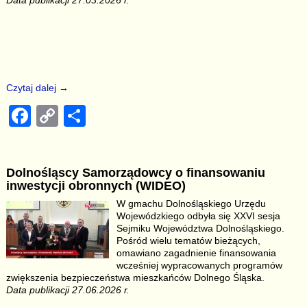
Czytaj dalej →
F
C
S
a
o
h
c
p
ar
Dolnośląscy Samorządowcy o finansowaniu
e
y
e
inwestycji obronnych (WIDEO)
b
Li
W gmachu Dolnośląskiego Urzędu
Wojewódzkiego odbyła się XXVI sesja
o
n
Sejmiku Województwa Dolnośląskiego.
o
k
Pośród wielu tematów bieżących,
omawiano zagadnienie finansowania
k
wcześniej wypracowanych programów
zwiększenia bezpieczeństwa mieszkańców Dolnego Śląska.
Data publikacji 27.06.2026 r.