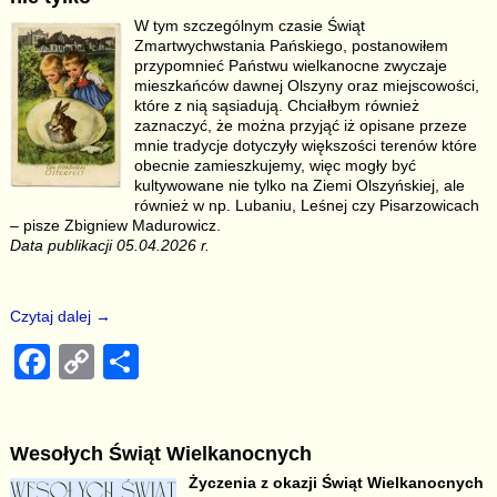
b
Li
W tym szczególnym czasie Świąt
Zmartwychwstania Pańskiego, postanowiłem
o
n
przypomnieć Państwu wielkanocne zwyczaje
o
k
mieszkańców dawnej Olszyny oraz miejscowości,
które z nią sąsiadują. Chciałbym również
k
zaznaczyć, że można przyjąć iż opisane przeze
mnie tradycje dotyczyły większości terenów które
obecnie zamieszkujemy, więc mogły być
kultywowane nie tylko na Ziemi Olszyńskiej, ale
również w np. Lubaniu, Leśnej czy Pisarzowicach
– pisze Zbigniew Madurowicz.
Data publikacji 05.04.2026 r.
Czytaj dalej →
F
C
S
a
o
h
c
p
ar
Wesołych Świąt Wielkanocnych
e
y
e
Życzenia z okazji Świąt Wielkanocnych