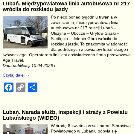
Lubań. Międzypowiatowa linia autobusowa nr 217
e
y
e
wróciła do rozkładu jazdy
b
Li
Po nieco ponad tygodniu trwania w
zawieszeniu, międzypowiatowa linia
o
n
autobusowa nr 217 relacji Lubań –
o
k
Olszyna – Ubocze – Gryfów Śląski –
Siedlęcin – Jelenia Góra wróciła do
k
rozkładu jazdy. To znakomita wiadomość
dla podróżnych z powiatów lubańskiego i
lwóweckiego. Operatorem linii jest doświadczona firma przewozowa
Aga Travel.
Data publikacji 10.04.2026 r.
Czytaj dalej →
F
C
S
a
o
h
c
p
ar
Lubań. Narada służb, inspekcji i straży z Powiatu
e
y
e
Lubańskiego (WIDEO)
b
Li
W środę 8 kwietnia w sali narad Starostwa
Powiatowego w Lubaniu odbyła się