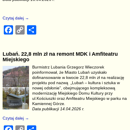
Czytaj dalej →
F
C
S
a
o
h
c
p
ar
Lubań. 22,8 mln zł na remont MDK i Amfiteatru
e
y
e
Miejskiego
b
Li
Burmistrz Lubania Grzegorz Wieczorek
poinformował, że Miasto Lubań uzyskało
o
n
dofinansowanie w kwocie 22,8 mln zł na realizację
o
k
projektu pod nazwą „Lubań – kultura i sztuka w
nowej odsłonie”, obejmującego kompleksową
k
modernizację Miejskiego Domu Kultury przy
ul.Kościuszki oraz Amfiteatru Miejskiego w parku na
Kamiennej Górze.
Data publikacji 14.04.2026 r.
Czytaj dalej →