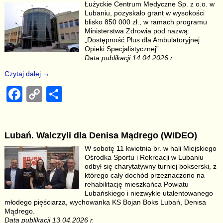
b
Li
Łużyckie Centrum Medyczne Sp. z o.o. w
Lubaniu, pozyskało grant w wysokości
o
n
blisko 850 000 zł., w ramach programu
o
k
Ministerstwa Zdrowia pod nazwą:
„Dostępność Plus dla Ambulatoryjnej
k
Opieki Specjalistycznej”.
Data publikacji 14.04.2026 r.
Czytaj dalej →
F
C
S
a
o
h
c
p
ar
Lubań. Walczyli dla Denisa Mądrego (WIDEO)
e
y
e
W sobotę 11 kwietnia br. w hali Miejskiego
b
Li
Ośrodka Sportu i Rekreacji w Lubaniu
odbył się charytatywny turniej bokserski, z
o
n
którego cały dochód przeznaczono na
rehabilitację mieszkańca Powiatu
o
k
Lubańskiego i niezwykle utalentowanego
k
młodego pięściarza, wychowanka KS Bojan Boks Lubań, Denisa
Mądrego.
Data publikacji 13.04.2026 r.