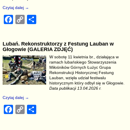
Czytaj dalej →
F
C
S
a
o
h
c
p
ar
Lubań. Rekonstruktorzy z Festung Lauban w
e
y
e
Głogowie (GALERIA ZDJĘĆ)
b
Li
W sobotę 11 kwietnia br., działająca w
ramach lubańskiego Stowarzyszenia
o
n
Miłośników Górnych Łużyc Grupa
o
k
Rekonstrukcji Historycznej Festung
Lauban, wzięła udział festiwalu
k
historycznym który odbył się w Głogowie.
Data publikacji 13.04.2026 r.
Czytaj dalej →
F
C
S
a
o
h
c
p
ar