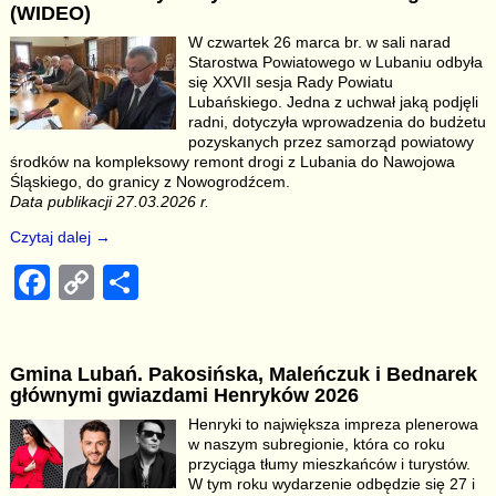
e
y
e
(WIDEO)
b
Li
W czwartek 26 marca br. w sali narad
Starostwa Powiatowego w Lubaniu odbyła
o
n
się XXVII sesja Rady Powiatu
o
k
Lubańskiego. Jedna z uchwał jaką podjęli
radni, dotyczyła wprowadzenia do budżetu
k
pozyskanych przez samorząd powiatowy
środków na kompleksowy remont drogi z Lubania do Nawojowa
Śląskiego, do granicy z Nowogrodźcem.
Data publikacji 27.03.2026 r.
Czytaj dalej →
F
C
S
a
o
h
c
p
ar
Gmina Lubań. Pakosińska, Maleńczuk i Bednarek
e
y
e
głównymi gwiazdami Henryków 2026
b
Li
Henryki to największa impreza plenerowa
w naszym subregionie, która co roku
o
n
przyciąga tłumy mieszkańców i turystów.
o
k
W tym roku wydarzenie odbędzie się 27 i