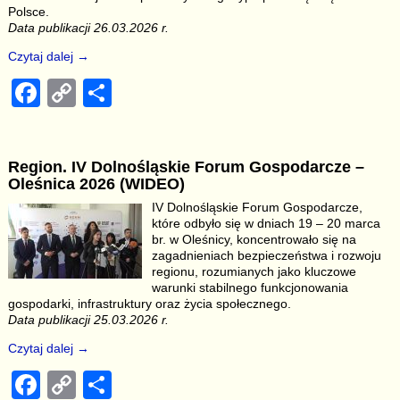
Polsce.
Data publikacji 26.03.2026 r.
Czytaj dalej →
F
C
S
a
o
h
c
p
ar
Region. IV Dolnośląskie Forum Gospodarcze –
e
y
e
Oleśnica 2026 (WIDEO)
b
Li
IV Dolnośląskie Forum Gospodarcze,
które odbyło się w dniach 19 – 20 marca
o
n
br. w Oleśnicy, koncentrowało się na
o
k
zagadnieniach bezpieczeństwa i rozwoju
regionu, rozumianych jako kluczowe
k
warunki stabilnego funkcjonowania
gospodarki, infrastruktury oraz życia społecznego.
Data publikacji 25.03.2026 r.
Czytaj dalej →
F
C
S