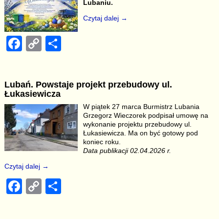
o
n
Lubaniu.
o
k
Czytaj dalej →
k
F
C
S
a
o
h
c
p
ar
Lubań. Powstaje projekt przebudowy ul.
e
y
e
Łukasiewicza
b
Li
W piątek 27 marca Burmistrz Lubania
Grzegorz Wieczorek podpisał umowę na
o
n
wykonanie projektu przebudowy ul.
o
k
Łukasiewicza. Ma on być gotowy pod
koniec roku.
k
Data publikacji 02.04.2026 r.
Czytaj dalej →
F
C
S
a
o
h
c
p
ar