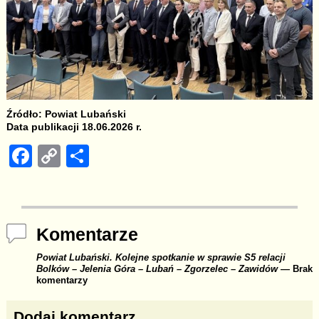
Źródło: Powiat Lubański
Data publikacji 18.06.2026 r.
F
C
S
a
o
h
c
p
ar
e
y
e
Komentarze
b
Li
Powiat Lubański. Kolejne spotkanie w sprawie S5 relacji
o
n
Bolków – Jelenia Góra – Lubań – Zgorzelec – Zawidów
— Brak
komentarzy
o
k
k
Dodaj komentarz