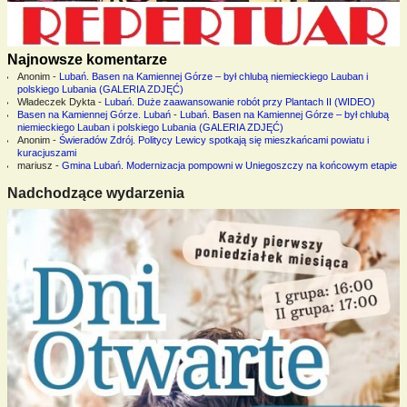
Najnowsze komentarze
Anonim
-
Lubań. Basen na Kamiennej Górze – był chlubą niemieckiego Lauban i
polskiego Lubania (GALERIA ZDJĘĆ)
Władeczek Dykta
-
Lubań. Duże zaawansowanie robót przy Plantach II (WIDEO)
Basen na Kamiennej Górze. Lubań
-
Lubań. Basen na Kamiennej Górze – był chlubą
niemieckiego Lauban i polskiego Lubania (GALERIA ZDJĘĆ)
Anonim
-
Świeradów Zdrój. Politycy Lewicy spotkają się mieszkańcami powiatu i
kuracjuszami
mariusz
-
Gmina Lubań. Modernizacja pompowni w Uniegoszczy na końcowym etapie
Nadchodzące wydarzenia