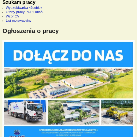
Szukam pracy
Wyszukiwarka »Jooble«
Oferty pracy PUP Lubań
Wzór CV
List motywacyjny
Ogłoszenia o pracy