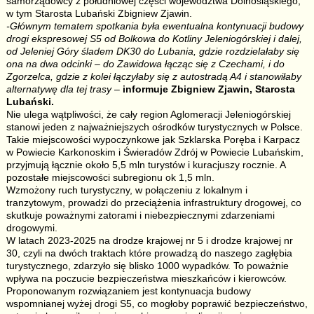
samorządowcy z południowej części województwa Dolnośląskiego,
w tym Starosta Lubański Zbigniew Zjawin.
-Głównym tematem spotkania była ewentualna kontynuacji budowy
drogi ekspresowej S5 od Bolkowa do Kotliny Jeleniogórskiej i dalej,
od Jeleniej Góry śladem DK30 do Lubania, gdzie rozdzielałaby się
ona na dwa odcinki – do Zawidowa łącząc się z Czechami, i do
Zgorzelca, gdzie z kolei łączyłaby się z autostradą A4 i stanowiłaby
alternatywę dla tej trasy
–
informuje Zbigniew Zjawin, Starosta
Lubański.
Nie ulega wątpliwości, że cały region Aglomeracji Jeleniogórskiej
stanowi jeden z najważniejszych ośrodków turystycznych w Polsce.
Takie miejscowości wypoczynkowe jak Szklarska Poręba i Karpacz
w Powiecie Karkonoskim i Świeradów Zdrój w Powiecie Lubańskim,
przyjmują łącznie około 5,5 mln turystów i kuracjuszy rocznie. A
pozostałe miejscowości subregionu ok 1,5 mln.
Wzmożony ruch turystyczny, w połączeniu z lokalnym i
tranzytowym, prowadzi do przeciążenia infrastruktury drogowej, co
skutkuje poważnymi zatorami i niebezpiecznymi zdarzeniami
drogowymi.
W latach 2023-2025 na drodze krajowej nr 5 i drodze krajowej nr
30, czyli na dwóch traktach które prowadzą do naszego zagłębia
turystycznego, zdarzyło się blisko 1000 wypadków. To poważnie
wpływa na poczucie bezpieczeństwa mieszkańców i kierowców.
Proponowanym rozwiązaniem jest kontynuacja budowy
wspomnianej wyżej drogi S5, co mogłoby poprawić bezpieczeństwo,