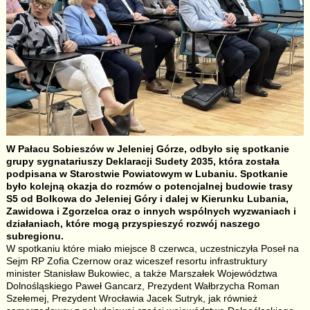
W Pałacu Sobieszów w Jeleniej Górze, odbyło się spotkanie
grupy sygnatariuszy Deklaracji Sudety 2035, która została
podpisana w Starostwie Powiatowym w Lubaniu. Spotkanie
było kolejną okazja do rozmów o potencjalnej budowie trasy
S5 od Bolkowa do Jeleniej Góry i dalej w Kierunku Lubania,
Zawidowa i Zgorzelca oraz o innych wspólnych wyzwaniach i
działaniach, które mogą przyspieszyć rozwój naszego
subregionu.
W spotkaniu które miało miejsce 8 czerwca, uczestniczyła Poseł na
Sejm RP Zofia Czernow oraz wiceszef resortu infrastruktury
minister Stanisław Bukowiec, a także Marszałek Województwa
Dolnośląskiego Paweł Gancarz, Prezydent Wałbrzycha Roman
Szełemej, Prezydent Wrocławia Jacek Sutryk, jak również