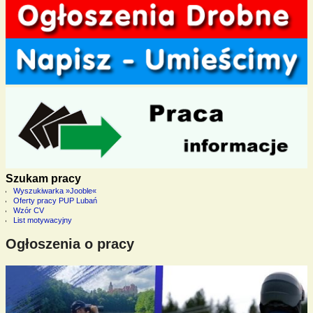
Szukam pracy
Wyszukiwarka »Jooble«
Oferty pracy PUP Lubań
Wzór CV
List motywacyjny
Ogłoszenia o pracy