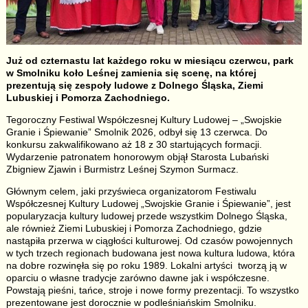
Już od czternastu lat każdego roku w miesiącu czerwcu, park
w Smolniku koło Leśnej zamienia się scenę, na której
prezentują się zespoły ludowe z Dolnego Śląska, Ziemi
Lubuskiej i Pomorza Zachodniego.
Tegoroczny Festiwal Współczesnej Kultury Ludowej – „Swojskie
Granie i Śpiewanie” Smolnik 2026, odbył się 13 czerwca. Do
konkursu zakwalifikowano aż 18 z 30 startujących formacji.
Wydarzenie patronatem honorowym objął Starosta Lubański
Zbigniew Zjawin i Burmistrz Leśnej Szymon Surmacz.
Głównym celem, jaki przyświeca organizatorom Festiwalu
Współczesnej Kultury Ludowej „Swojskie Granie i Śpiewanie”, jest
popularyzacja kultury ludowej przede wszystkim Dolnego Śląska,
ale również Ziemi Lubuskiej i Pomorza Zachodniego, gdzie
nastąpiła przerwa w ciągłości kulturowej. Od czasów powojennych
w tych trzech regionach budowana jest nowa kultura ludowa, która
na dobre rozwinęła się po roku 1989. Lokalni artyści tworzą ją w
oparciu o własne tradycje zarówno dawne jak i współczesne.
Powstają pieśni, tańce, stroje i nowe formy prezentacji. To wszystko
prezentowane jest dorocznie w podleśniańskim Smolniku.