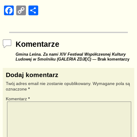
F
C
S
a
o
h
c
p
ar
e
y
e
Komentarze
b
Li
Gmina Leśna. Za nami XIV Festiwal Współczesnej Kultury
o
n
Ludowej w Smolniku (GALERIA ZDJĘĆ)
— Brak komentarzy
o
k
Dodaj komentarz
k
Twój adres email nie zostanie opublikowany.
Wymagane pola są
oznaczone
*
Komentarz
*