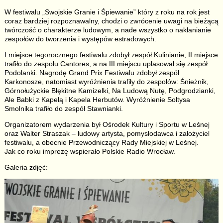
W festiwalu „Swojskie Granie i Śpiewanie” który z roku na rok jest
coraz bardziej rozpoznawalny, chodzi o zwrócenie uwagi na bieżącą
twórczość o charakterze ludowym, a nade wszystko o nakłanianie
zespołów do tworzenia i występów estradowych.
I miejsce tegorocznego festiwalu zdobył zespół Kulinianie, II miejsce
trafiło do zespołu Cantores, a na III miejscu uplasował się zespół
Podolanki. Nagrodę Grand Prix Festiwalu zdobył zespół
Karkonosze, natomiast wyróżnienia trafiły do zespołów: Śnieżnik,
Górnołużyckie Błękitne Kamizelki, Na Ludową Nutę, Podgrodzianki,
Ale Babki z Kapelą i Kapela Herbutów. Wyróżnienie Sołtysa
Smolnika trafiło do zespół Stawnianki.
Organizatorem wydarzenia był Ośrodek Kultury i Sportu w Leśnej
oraz Walter Straszak – ludowy artysta, pomysłodawca i założyciel
festiwalu, a obecnie Przewodniczący Rady Miejskiej w Leśnej.
Jak co roku imprezę wspierało Polskie Radio Wrocław.
Galeria zdjęć: