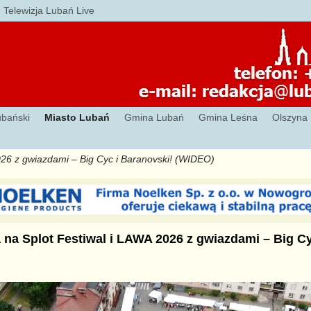
Telewizja Lubań Live
ubański
Miasto Lubań
Gmina Lubań
Gmina Leśna
Olszyna
026 z gwiazdami – Big Cyc i Baranovski! (WIDEO)
na Splot Festiwal i LAWA 2026 z gwiazdami – Big Cy