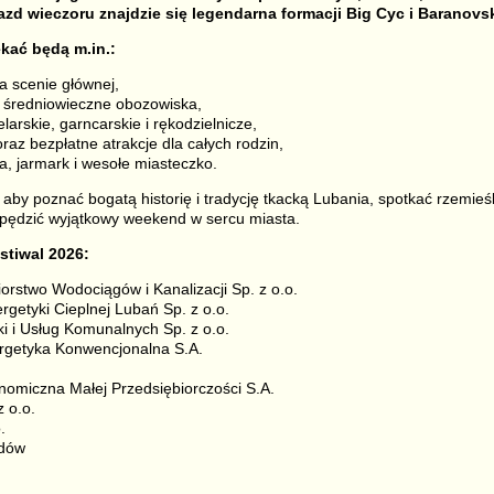
azd wieczoru znajdzie się legendarna formacji Big Cyc i Baranovsk
kać będą m.in.:
a scenie głównej,
i średniowieczne obozowiska,
elarskie, garncarskie i rękodzielnicze,
oraz bezpłatne atrakcje dla całych rodzin,
a, jarmark i wesołe miasteczko.
 aby poznać bogatą historię i tradycję tkacką Lubania, spotkać rzemie
spędzić wyjątkowy weekend w sercu miasta.
stiwal 2026:
orstwo Wodociągów i Kanalizacji Sp. z o.o.
rgetyki Cieplnej Lubań Sp. z o.o.
 i Usług Komunalnych Sp. z o.o.
rgetyka Konwencjonalna S.A.
nomiczna Małej Przedsiębiorczości S.A.
 o.o.
.
adów