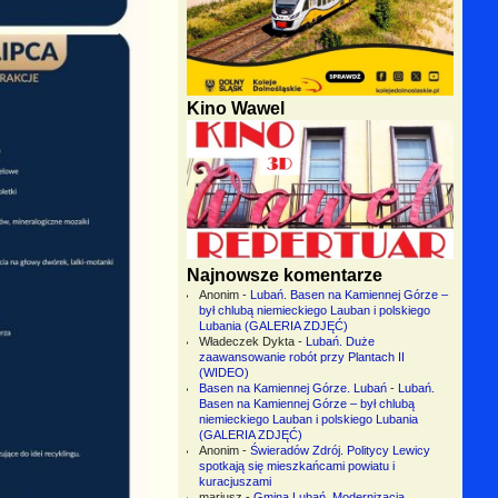
Kino Wawel
Najnowsze komentarze
Anonim
-
Lubań. Basen na Kamiennej Górze –
był chlubą niemieckiego Lauban i polskiego
Lubania (GALERIA ZDJĘĆ)
Władeczek Dykta
-
Lubań. Duże
zaawansowanie robót przy Plantach II
(WIDEO)
Basen na Kamiennej Górze. Lubań
-
Lubań.
Basen na Kamiennej Górze – był chlubą
niemieckiego Lauban i polskiego Lubania
(GALERIA ZDJĘĆ)
Anonim
-
Świeradów Zdrój. Politycy Lewicy
spotkają się mieszkańcami powiatu i
kuracjuszami
mariusz
-
Gmina Lubań. Modernizacja