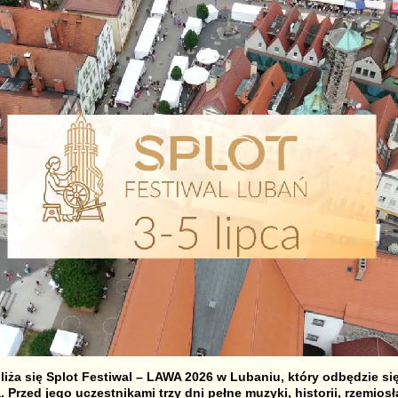
liża się Splot Festiwal – LAWA 2026 w Lubaniu, który odbędzie si
. Przed jego uczestnikami trzy dni pełne muzyki, historii, rzemiosł