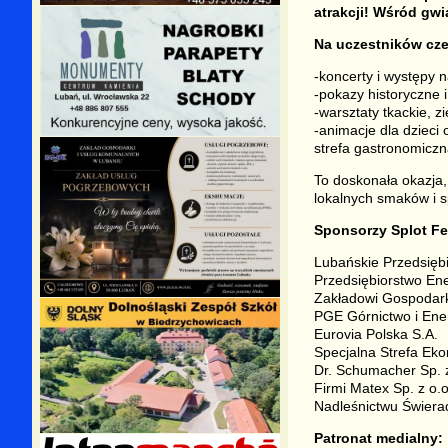
atrakcji! Wśród gwi
Na uczestników cze
-koncerty i występy n
-pokazy historyczne 
-warsztaty tkackie, zi
-animacje dla dzieci 
strefa gastronomiczn
To doskonała okazja,
lokalnych smaków i 
Sponsorzy Splot Fe
Lubańskie Przedsiębi
Przedsiębiorstwo Ene
Zakładowi Gospodarki
PGE Górnictwo i Ene
Eurovia Polska S.A.
Specjalna Strefa Eko
Dr. Schumacher Sp. z
Firmi Matex Sp. z o.o
Nadleśnictwu Świer
Patronat medialny: