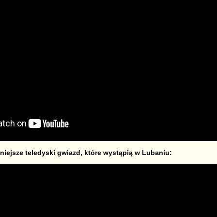
niejsze teledyski gwiazd, które wystąpią w Lubaniu: