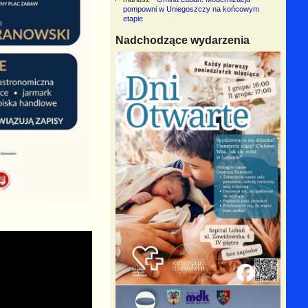
pompowni w Uniegoszczy na końcowym
etapie
Nadchodzące wydarzenia