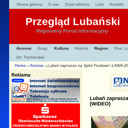
Strona główna
O nas
Dział reklamy
Linki
Kontakt
Przegląd Lubański
Regionalny Portal Informacyjny
Anonse
Gosp.
Kultura
Historia
Region
Pow. L
Art. Partnerskie
Home
→
Anonse
→
Lubań zaprasza na Splot Festiwal i LAWA 2
Reklama
Lubań zaprasza 
(WIDEO)