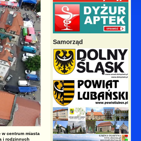
Samorząd
ę w centrum miasta
a i rodzinnych