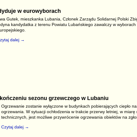
r
dyduje w eurowyborach
wa Gutek, mieszkanka Lubania, Członek Zarządu Solidarnej Polski Zbi
edyna kandydatka z terenu Powiatu Lubańskiego zawalczy w wyborach
uropejskiego.
zytaj dalej →
S
r
kończeniu sezonu grzewczego w Lubaniu
Ogrzewanie zostanie wyłączone w budynkach pobierających ciepło na 
ogrzewania. W sytuacji ochłodzenia w trakcie przerwy letniej, w miarę
technicznych, jest możliwe przywrócenie ogrzewania obiektów na zgło
Czytaj dalej →