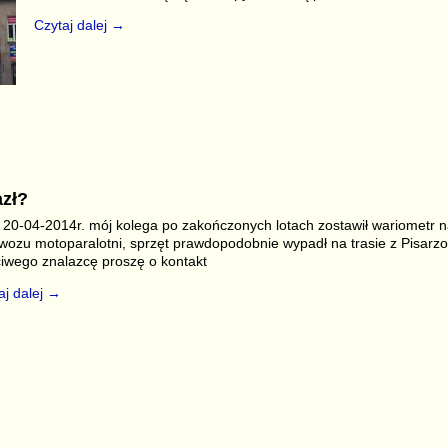
Czytaj dalej →
S
r
azł?
 20-04-2014r. mój kolega po zakończonych lotach zostawił wariometr 
wozu motoparalotni, sprzęt prawdopodobnie wypadł na trasie z Pisarzo
iwego znalazcę proszę o kontakt
aj dalej →
S