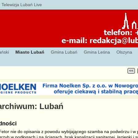
Telewizja Lubań Live
ański
Miasto Lubań
Gmina Lubań
Gmina Leśna
Olszyna
<<
 archiwum:
Lubań
dności
Fetor nie do opisania z powodu wybijającego szamba na podwórzu i w p
grzyb w podłogach i na ścianach, brak kanalizacji sanitarnej, łazienki i 