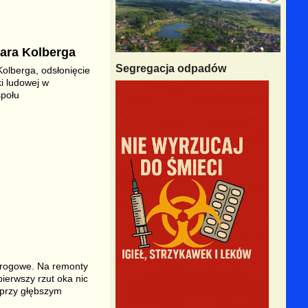
kara Kolberga
Segregacja odpadów
Kolberga, odsłonięcie
i ludowej w
społu
drogowe. Na remonty
ierwszy rzut oka nic
k przy głębszym