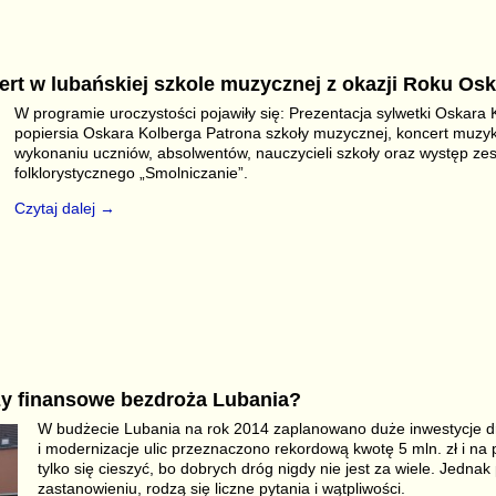
r
ert w lubańskiej szkole muzycznej z okazji Roku Os
W programie uroczystości pojawiły się: Prezentacja sylwetki Oskara 
popiersia Oskara Kolberga Patrona szkoły muzycznej, koncert muzyk
wykonaniu uczniów, absolwentów, nauczycieli szkoły oraz występ ze
folklorystycznego „Smolniczanie”.
Czytaj dalej →
S
r
zy finansowe bezdroża Lubania?
W budżecie Lubania na rok 2014 zaplanowano duże inwestycje 
i modernizacje ulic przeznaczono rekordową kwotę 5 mln. zł i na p
tylko się cieszyć, bo dobrych dróg nigdy nie jest za wiele. Jedna
zastanowieniu, rodzą się liczne pytania i wątpliwości.