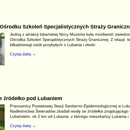
S
r
środku Szkoleń Specjalistycznych Straży Graniczn
Jedną z atrakcji lubańskiej Nocy Muzeów była możliwość zwiedzen
Ośrodka Szkoleń Specjalistycznych Straży Granicznej. Z okazji te
kilkadziesiąt osób przybyłych z Lubania i okolic
Czytaj dalej →
S
r
e źródełko pod Lubaniem
Pracownicy Powiatowej Stacji Sanitarno-Epidemiologicznej w Luba
Nadleśnictwa Świeradów zbadali wodę ze źródełka znajdującego 
Lubańskim, ok 2 km od Lubania, z którego mieszkańcy Lubania i o
Czytaj dalej →