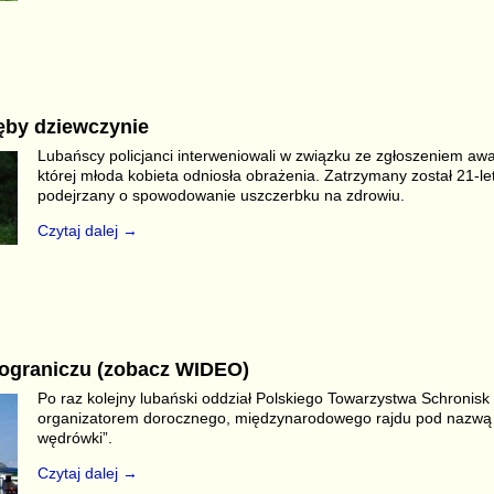
S
r
zęby dziewczynie
Lubańscy policjanci interweniowali w związku ze zgłoszeniem awa
której młoda kobieta odniosła obrażenia. Zatrzymany został 21-l
podejrzany o spowodowanie uszczerbku na zdrowiu.
Czytaj dalej →
S
r
ograniczu (zobacz WIDEO)
Po raz kolejny lubański oddział Polskiego Towarzystwa Schronisk
organizatorem dorocznego, międzynarodowego rajdu pod nazwą „ 
wędrówki”.
Czytaj dalej →