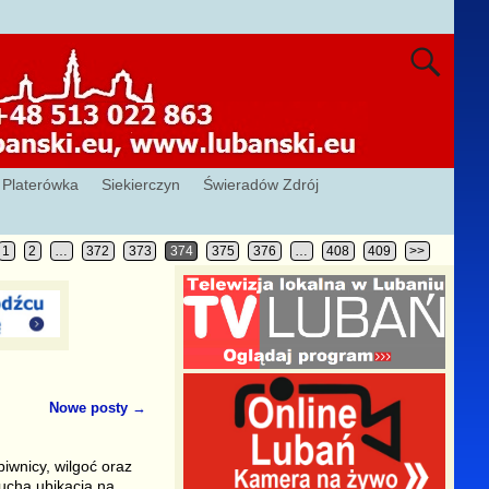
Platerówka
Siekierczyn
Świeradów Zdrój
1
2
…
372
373
374
375
376
…
408
409
>>
Nowe posty
→
iwnicy, wilgoć oraz
sucha ubikacja na