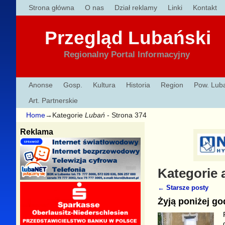
Strona główna
O nas
Dział reklamy
Linki
Kontakt
Przegląd Lubański
Regionalny Portal Informacyjny
Anonse
Gosp.
Kultura
Historia
Region
Pow. Lub
Art. Partnerskie
Home
→Kategorie
Lubań
- Strona 374
Reklama
Kategorie
←
Starsze posty
Nawigacja
Żyją poniżej go