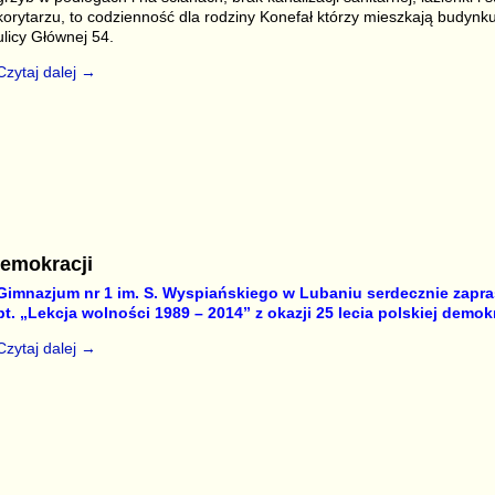
korytarzu, to codzienność dla rodziny Konefał którzy mieszkają budyn
ulicy Głównej 54.
Czytaj dalej →
S
r
demokracji
Gimnazjum nr 1 im. S. Wyspiańskiego w Lubaniu
serdecznie zapr
pt. „Lekcja wolności 1989 – 2014”
z okazji 25 lecia polskiej demokr
Czytaj dalej →
S