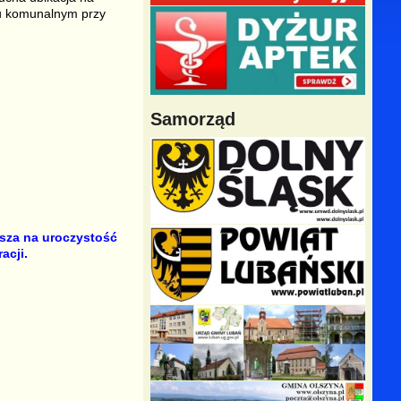
ku komunalnym przy
Samorząd
asza
na uroczystość
acji.