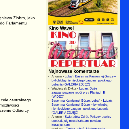
gniewa Ziobro, jako
 do Parlamentu
Kino Wawel
Najnowsze komentarze
Anonim
-
Lubań. Basen na Kamiennej Górze –
był chlubą niemieckiego Lauban i polskiego
Lubania (GALERIA ZDJĘĆ)
Władeczek Dykta
-
Lubań. Duże
zaawansowanie robót przy Plantach II
(WIDEO)
cele centralnego
Basen na Kamiennej Górze. Lubań
-
Lubań.
 możliwości
Basen na Kamiennej Górze – był chlubą
niemieckiego Lauban i polskiego Lubania
szenie Odbiorcy.
(GALERIA ZDJĘĆ)
Anonim
-
Świeradów Zdrój. Politycy Lewicy
spotkają się mieszkańcami powiatu i
kuracjuszami
mariusz
-
Gmina Lubań. Modernizacja