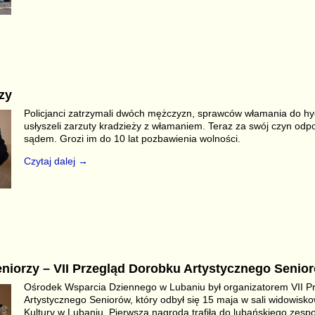
S
r
zy
Policjanci zatrzymali dwóch mężczyzn, sprawców włamania do hy
usłyszeli zarzuty kradzieży z włamaniem. Teraz za swój czyn od
sądem. Grozi im do 10 lat pozbawienia wolności.
Czytaj dalej →
S
r
eniorzy – VII Przegląd Dorobku Artystycznego Senio
Ośrodek Wsparcia Dziennego w Lubaniu był organizatorem VII P
Artystycznego Seniorów, który odbył się 15 maja w sali widowisk
Kultury w Lubaniu. Pierwsza nagroda trafiła do lubańskiego zesp