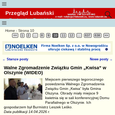
Przegląd Lubański
Regionalny Portal Informacyjny
Home
- Strona 10
<<
1
2
…
8
9
10
11
12
…
637
638
>>
←
Starsze posty
Nowe posty
→
Nawigacja
Walne Zgromadzenie Związku Gmin „Kwisa” w
Olszynie (WIDEO)
Miejscem pierwszego tegorocznego
posiedzenia Walnego Zgromadzenia
Związku Gmin „Kwisa” była Gmina
Olszyna. Obrady miały miejsce 9
kwietnia się w sali konferencyjnej Domu
Parafialnego w Olszynie. Ich
gospodarzem był Burmistrz Leszek Leśko.
Data publikacji 14.04.2026 r.