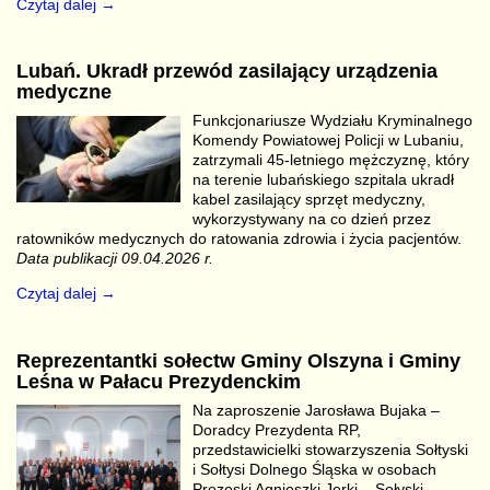
Czytaj dalej →
Lubań. Ukradł przewód zasilający urządzenia
medyczne
Funkcjonariusze Wydziału Kryminalnego
Komendy Powiatowej Policji w Lubaniu,
zatrzymali 45-letniego mężczyznę, który
na terenie lubańskiego szpitala ukradł
kabel zasilający sprzęt medyczny,
wykorzystywany na co dzień przez
ratowników medycznych do ratowania zdrowia i życia pacjentów.
Data publikacji 09.04.2026 r.
Czytaj dalej →
Reprezentantki sołectw Gminy Olszyna i Gminy
Leśna w Pałacu Prezydenckim
Na zaproszenie Jarosława Bujaka –
Doradcy Prezydenta RP,
przedstawicielki stowarzyszenia Sołtyski
i Sołtysi Dolnego Śląska w osobach
Prezeski Agnieszki Jerki – Sołyski