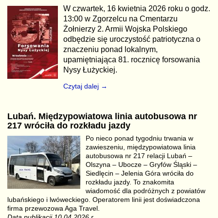
W czwartek, 16 kwietnia 2026 roku o godz.
13:00 w Zgorzelcu na Cmentarzu
Żołnierzy 2. Armii Wojska Polskiego
odbędzie się uroczystość patriotyczna o
znaczeniu ponad lokalnym,
upamiętniająca 81. rocznicę forsowania
Nysy Łużyckiej.
Czytaj dalej →
Lubań. Międzypowiatowa linia autobusowa nr
217 wróciła do rozkładu jazdy
Po nieco ponad tygodniu trwania w
zawieszeniu, międzypowiatowa linia
autobusowa nr 217 relacji Lubań –
Olszyna – Ubocze – Gryfów Śląski –
Siedlęcin – Jelenia Góra wróciła do
rozkładu jazdy. To znakomita
wiadomość dla podróżnych z powiatów
lubańskiego i lwóweckiego. Operatorem linii jest doświadczona
firma przewozowa Aga Travel.
Data publikacji 10.04.2026 r.