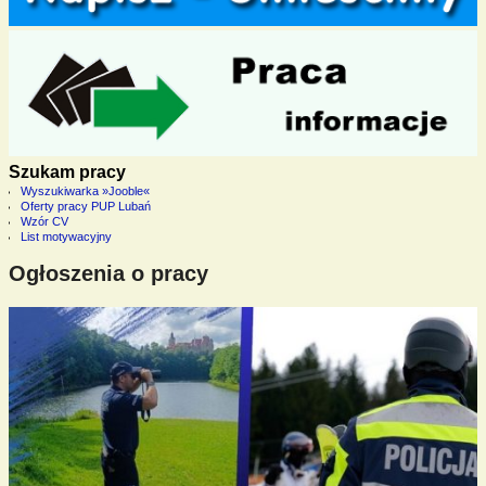
Szukam pracy
Wyszukiwarka »Jooble«
Oferty pracy PUP Lubań
Wzór CV
List motywacyjny
Ogłoszenia o pracy