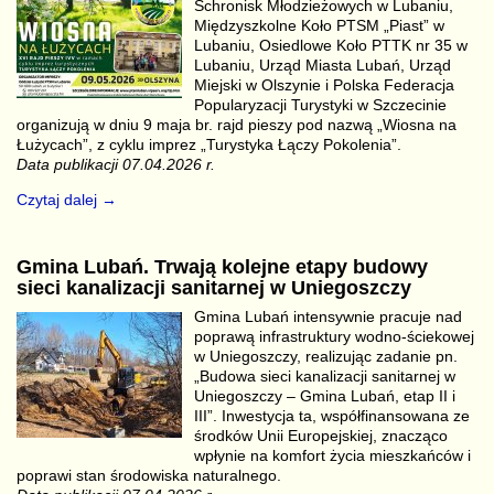
Schronisk Młodzieżowych w Lubaniu,
Międzyszkolne Koło PTSM „Piast” w
Lubaniu, Osiedlowe Koło PTTK nr 35 w
Lubaniu, Urząd Miasta Lubań, Urząd
Miejski w Olszynie i Polska Federacja
Popularyzacji Turystyki w Szczecinie
organizują w dniu 9 maja br. rajd pieszy pod nazwą „Wiosna na
Łużycach”, z cyklu imprez „Turystyka Łączy Pokolenia”.
Data publikacji 07.04.2026 r.
Czytaj dalej →
Gmina Lubań. Trwają kolejne etapy budowy
sieci kanalizacji sanitarnej w Uniegoszczy
Gmina Lubań intensywnie pracuje nad
poprawą infrastruktury wodno-ściekowej
w Uniegoszczy, realizując zadanie pn.
„Budowa sieci kanalizacji sanitarnej w
Uniegoszczy – Gmina Lubań, etap II i
III”. Inwestycja ta, współfinansowana ze
środków Unii Europejskiej, znacząco
wpłynie na komfort życia mieszkańców i
poprawi stan środowiska naturalnego.