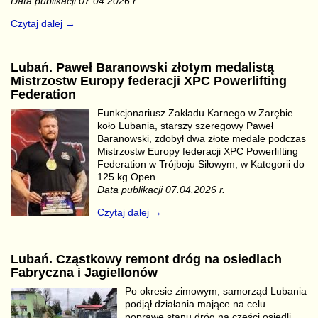
Data publikacji 07.04.2026 r.
Czytaj dalej →
Lubań. Paweł Baranowski złotym medalistą
Mistrzostw Europy federacji XPC Powerlifting
Federation
Funkcjonariusz Zakładu Karnego w Zarębie
koło Lubania, starszy szeregowy Paweł
Baranowski, zdobył dwa złote medale podczas
Mistrzostw Europy federacji XPC Powerlifting
Federation w Trójboju Siłowym, w Kategorii do
125 kg Open.
Data publikacji 07.04.2026 r.
Czytaj dalej →
Lubań. Cząstkowy remont dróg na osiedlach
Fabryczna i Jagiellonów
Po okresie zimowym, samorząd Lubania
podjął działania mające na celu
poprawę stanu dróg na części osiedli