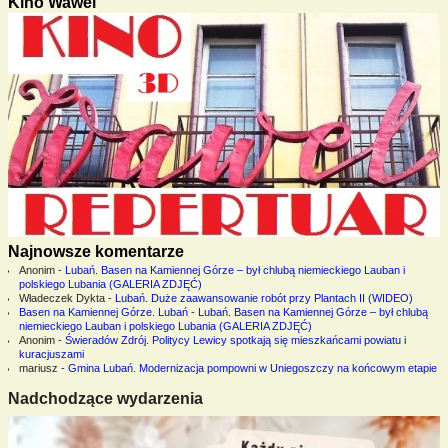
Kino Wawel
Najnowsze komentarze
Anonim
-
Lubań. Basen na Kamiennej Górze – był chlubą niemieckiego Lauban i
polskiego Lubania (GALERIA ZDJĘĆ)
Władeczek Dykta
-
Lubań. Duże zaawansowanie robót przy Plantach II (WIDEO)
Basen na Kamiennej Górze. Lubań
-
Lubań. Basen na Kamiennej Górze – był chlubą
niemieckiego Lauban i polskiego Lubania (GALERIA ZDJĘĆ)
Anonim
-
Świeradów Zdrój. Politycy Lewicy spotkają się mieszkańcami powiatu i
kuracjuszami
mariusz
-
Gmina Lubań. Modernizacja pompowni w Uniegoszczy na końcowym etapie
Nadchodzące wydarzenia