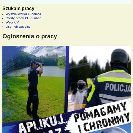
Szukam pracy
Wyszukiwarka »Jooble«
Oferty pracy PUP Lubań
Wzór CV
List motywacyjny
Ogłoszenia o pracy