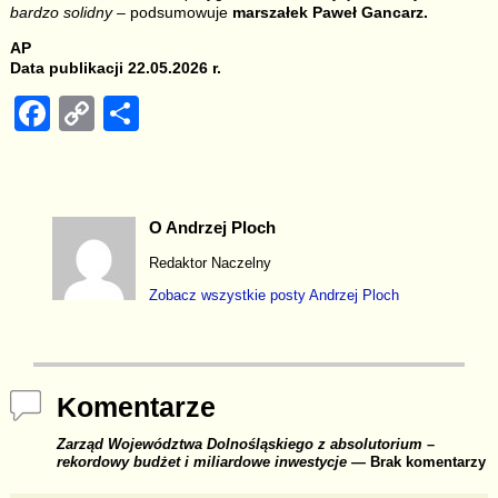
bardzo solidny
– podsumowuje
marszałek
Paweł Gancarz.
AP
Data publikacji 22.05.2026 r.
F
C
S
a
o
h
c
p
ar
e
y
e
O Andrzej Ploch
b
Li
Redaktor Naczelny
o
n
Zobacz wszystkie posty
Andrzej Ploch
o
k
k
Komentarze
Zarząd Województwa Dolnośląskiego z absolutorium –
rekordowy budżet i miliardowe inwestycje
— Brak komentarzy