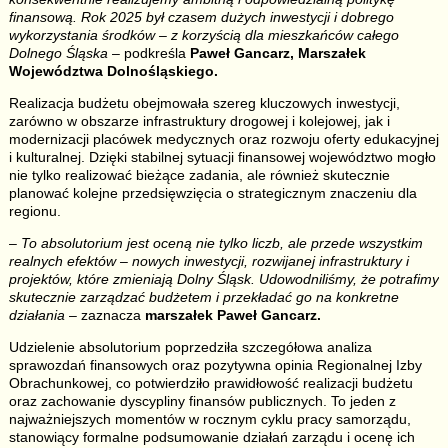
finansową. Rok 2025 był czasem dużych inwestycji i dobrego
wykorzystania środków
– z korzyścią dla mieszkańców całego
Dolnego Śląska
– podkreśla
Paweł Gancarz, Marszałek
Województwa Dolnośląskiego.
Realizacja budżetu obejmowała szereg kluczowych inwestycji,
zarówno w obszarze infrastruktury drogowej i kolejowej, jak i
modernizacji placówek medycznych oraz rozwoju oferty edukacyjnej
i kulturalnej. Dzięki stabilnej sytuacji finansowej województwo mogło
nie tylko realizować bieżące zadania, ale również skutecznie
planować kolejne przedsięwzięcia o strategicznym znaczeniu dla
regionu.
– To absolutorium jest oceną nie tylko liczb, ale przede wszystkim
realnych efektów – nowych inwestycji, rozwijanej infrastruktury i
projektów, które zmieniają Dolny Śląsk. Udowodniliśmy, że potrafimy
skutecznie zarządzać budżetem i przekładać go na konkretne
działania
– zaznacza
marszałek Paweł Gancarz.
Udzielenie absolutorium poprzedziła szczegółowa analiza
sprawozdań finansowych oraz pozytywna opinia Regionalnej Izby
Obrachunkowej, co potwierdziło prawidłowość realizacji budżetu
oraz zachowanie dyscypliny finansów publicznych. To jeden z
najważniejszych momentów w rocznym cyklu pracy samorządu,
stanowiący formalne podsumowanie działań zarządu i ocenę ich