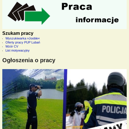
Szukam pracy
Wyszukiwarka »Jooble«
Oferty pracy PUP Lubań
Wzór CV
List motywacyjny
Ogłoszenia o pracy