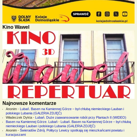
Kino Wawel
Najnowsze komentarze
Anonim
-
Lubań. Basen na Kamiennej Górze – był chlubą niemieckiego Lauban i
polskiego Lubania (GALERIA ZDJĘĆ)
Władeczek Dykta
-
Lubań. Duże zaawansowanie robót przy Plantach II (WIDEO)
Basen na Kamiennej Górze. Lubań
-
Lubań. Basen na Kamiennej Górze – był chlubą
niemieckiego Lauban i polskiego Lubania (GALERIA ZDJĘĆ)
Anonim
-
Świeradów Zdrój. Politycy Lewicy spotkają się mieszkańcami powiatu i
kuracjuszami