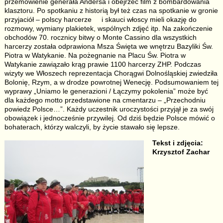
przemówienie generała Andersa i obejrzeć film z bombardowania
klasztoru. Po spotkaniu z historią był też czas na spotkanie w gronie
przyjaciół – polscy harcerze i skauci włoscy mieli okazję do
rozmowy, wymiany plakietek, wspólnych zdjęć itp. Na zakończenie
obchodów 70. rocznicy bitwy o Monte Cassino dla wszystkich
harcerzy została odprawiona Msza Święta we wnętrzu Bazyliki Św.
Piotra w Watykanie. Na pożegnanie na Placu Św. Piotra w
Watykanie zawiązało krąg prawie 1100 harcerzy ZHP. Podczas
wizyty we Włoszech reprezentacja Chorągwi Dolnośląskiej zwiedziła
Bolonię, Rzym, a w drodze powrotnej Wenecję. Podsumowaniem tej
wyprawy „Uniamo le generazioni / Łączymy pokolenia” może być
dla każdego motto przedstawione na cmentarzu – „Przechodniu
powiedz Polsce…”. Każdy uczestnik uroczystości przyjął je za swój
obowiązek i jednocześnie przywilej. Od dziś będzie Polsce mówić o
bohaterach, którzy walczyli, by życie stawało się lepsze.
Tekst i zdjęcia:
Krzysztof Zachar