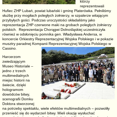
którzy
reprezentowali
Hufiec ZHP Lubań, powiat lubański i gminę Platerówka. Pełniliśmy
służbę przy mogiłach poległych żołnierzy, w szpalerze witającym
przybyłych gości. Podczas uroczystości składaliśmy jako
reprezentacja ZHP czerwone maki na grobach poległych żołnierzy
polskich. Reprezentacja Chorągwi Dolnośląskiej uczestniczyła
również w odsłonięciu pomnika gen. Władysława Andersa, w
koncercie Orkiestry Reprezentacyjnej Wojska Polskiego i w pokazie
musztry paradnej Kompanii Reprezentacyjnej Wojska Polskiego w
Cassino.
Harcerzom
zwiedzającym
Museo Historiale –
jedno z trzech
multimedialnych
miejsc historii na
świecie, dzięki
hologramom
dowódców bitwy,
scenografii Domku
Doktora stworzonej
na potrzeby spektaklu, wiele efektów multimedialnych – pozwoliły
przenieść się do wydarzeń bitwy. Mieli okazję wysłuchać