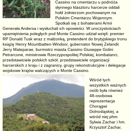
Cassino na cmentarzu u podnóża
słynnego klasztoru harcerze oddali
hołd żołnierzom pochowanym na
Polskim Cmentarzu Wojennym.
Spotkali się z bohaterami Armii
Generała Andersa i wysłuchali ich opowieści. W uroczystościach
upamiętnienia poległych pod Monte Cassino udział wzięli: premier
RP Donald Tusk wraz z małżonką, pretendent do brytyjskiego tronu
książę Henry Mountbatten-Windsor, gubernator Nowej Zelandii
Jerry Mateparae, burmistrz miasta Cassino Giuseppe Golini
Petrarcone, ministrowie Rzeczypospolitej Polskiej, kombatanci,
przedstawiciele polskich szkół, przedstawiciele organizacji
harcerskich z kraju i z zagranicy, grupy rekonstrukcyjne i delegacje
wojskowe krajów walczących o Monte Cassino.
Wśród tych
wszystkich ważnych
osób była również
48-osobowa
reprezentacja
Chorągwi
Dolnośląskiej, a
wśród niej phm.
Sylwia Zachar i hm.
Krzysztof Zachar,