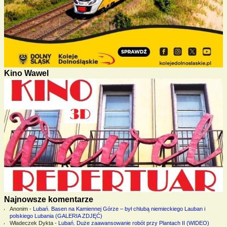
Kino Wawel
Najnowsze komentarze
Anonim
-
Lubań. Basen na Kamiennej Górze – był chlubą niemieckiego Lauban i
polskiego Lubania (GALERIA ZDJĘĆ)
Władeczek Dykta
-
Lubań. Duże zaawansowanie robót przy Plantach II (WIDEO)