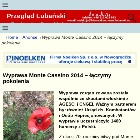
Przegląd Lubański
Regionalny Portal Informacyjny
Home
→
Anonse
→
Wyprawa Monte Cassino 2014 – łączymy
pokolenia
Wyprawa Monte Cassino 2014 – łączymy
pokolenia
Wyprawa zorganizowana została
wspólnie ze skautami włoskimi z
AGESCI i CNGEI. Ważnym partnerem
był również Urząd ds. Kombatantów
i Osób Represjonowanych. W
wyprawie uczestniczyło 1400
harcerzy z Polski.
Z okazji 70. rocznicy bitwy pod Monte