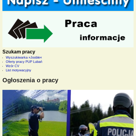
Szukam pracy
Wyszukiwarka »Jooble«
Oferty pracy PUP Lubań
Wzór CV
List motywacyjny
Ogłoszenia o pracy