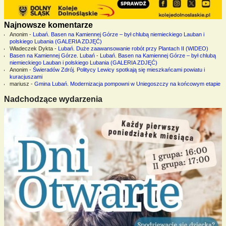
Najnowsze komentarze
Anonim
-
Lubań. Basen na Kamiennej Górze – był chlubą niemieckiego Lauban i
polskiego Lubania (GALERIA ZDJĘĆ)
Władeczek Dykta
-
Lubań. Duże zaawansowanie robót przy Plantach II (WIDEO)
Basen na Kamiennej Górze. Lubań
-
Lubań. Basen na Kamiennej Górze – był chlubą
niemieckiego Lauban i polskiego Lubania (GALERIA ZDJĘĆ)
Anonim
-
Świeradów Zdrój. Politycy Lewicy spotkają się mieszkańcami powiatu i
kuracjuszami
mariusz
-
Gmina Lubań. Modernizacja pompowni w Uniegoszczy na końcowym etapie
Nadchodzące wydarzenia