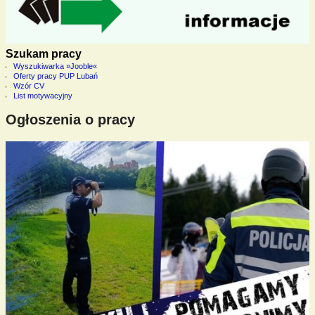
Szukam pracy
Wyszukiwarka »Jooble«
Oferty pracy PUP Lubań
Wzór CV
List motywacyjny
Ogłoszenia o pracy