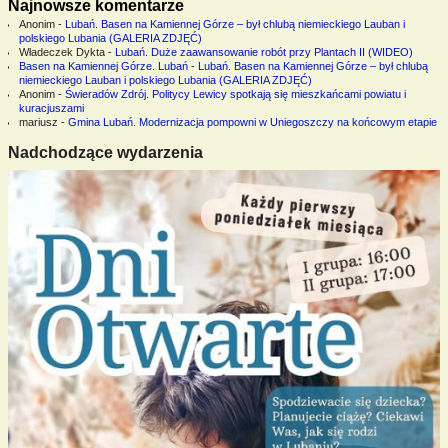
Najnowsze komentarze
Anonim
-
Lubań. Basen na Kamiennej Górze – był chlubą niemieckiego Lauban i
polskiego Lubania (GALERIA ZDJĘĆ)
Władeczek Dykta
-
Lubań. Duże zaawansowanie robót przy Plantach II (WIDEO)
Basen na Kamiennej Górze. Lubań
-
Lubań. Basen na Kamiennej Górze – był chlubą
niemieckiego Lauban i polskiego Lubania (GALERIA ZDJĘĆ)
Anonim
-
Świeradów Zdrój. Politycy Lewicy spotkają się mieszkańcami powiatu i
kuracjuszami
mariusz
-
Gmina Lubań. Modernizacja pompowni w Uniegoszczy na końcowym etapie
Nadchodzące wydarzenia