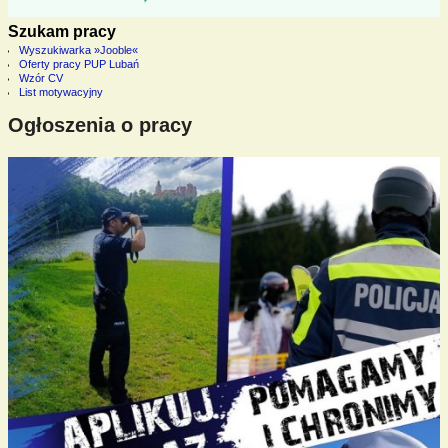
Szukam pracy
Wyszukiwarka »Jooble«
Oferty pracy PUP Lubań
Wzór CV
List motywacyjny
Ogłoszenia o pracy