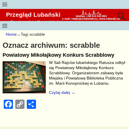
Przegląd Lubański
Regionalny Portal Informacyjny
Home
→Tagi
scrabble
Oznacz archiwum:
scrabble
Powiatowy Mikołajkowy Konkurs Scrabblowy
W Sali Rajców lubańskiego Ratusza odbył
się Powiatowy Mikołajkowy Konkurs
Scrabblowy. Organizatorem zabawy była
Miejska i Powiatowa Biblioteka Publiczna
im. Marii Konopnickiej w Lubaniu.
Czytaj dalej →
F
C
S
a
o
h
c
p
ar