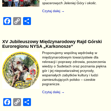
k
spacerowych Jeleniej Góry i okolic
.
Czytaj dalej →
F
C
S
a
o
h
c
p
ar
XV Jubileuszowy Międzynarodowy Rajd Górski
e
y
e
Euroregionu NYSA „Karkonosze”
b
Li
Proponujemy wspólną wędrówkę w
międzynarodowym towarzystwie dla
o
n
rekreacji i poprawy zdrowia, poszerzenia
o
k
wiedzy o Sudetach oraz poznania piękna
gór i jej niepowtarzalnej przyrody,
k
wspaniałych zabytków kultury i ludzi
zamieszkujących polsko – czeskie
pogranicze.
Czytaj dalej →
F
C
S
a
o
h