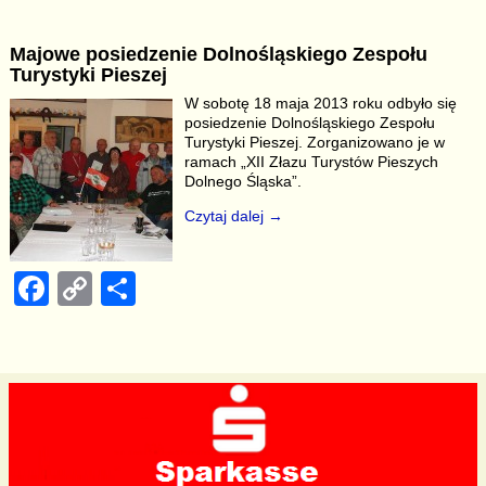
c
p
ar
Majowe posiedzenie Dolnośląskiego Zespołu
e
y
e
Turystyki Pieszej
b
Li
W sobotę 18 maja 2013 roku odbyło się
posiedzenie Dolnośląskiego Zespołu
o
n
Turystyki Pieszej. Zorganizowano je w
o
k
ramach „XII Złazu Turystów Pieszych
Dolnego Śląska”.
k
Czytaj dalej →
F
C
S
a
o
h
c
p
ar
e
y
e
b
Li
o
n