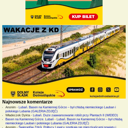
Najnowsze komentarze
Anonim
-
Lubań. Basen na Kamiennej Górze – był chlubą niemieckiego Lauban i
polskiego Lubania (GALERIA ZDJĘĆ)
Władeczek Dykta
-
Lubań. Duże zaawansowanie robót przy Plantach II (WIDEO)
Basen na Kamiennej Górze. Lubań
-
Lubań. Basen na Kamiennej Górze – był chlubą
niemieckiego Lauban i polskiego Lubania (GALERIA ZDJĘĆ)
Anonim
-
Świeradów Zdrój. Politycy Lewicy spotkają się mieszkańcami powiatu i