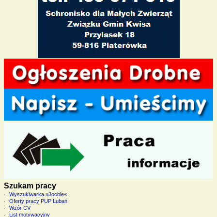
Szukam pracy
Wyszukiwarka »Jooble«
Oferty pracy PUP Lubań
Wzór CV
List motywacyjny