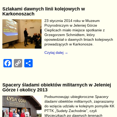
c
p
ar
Szlakami dawnych linii kolejowych w
e
y
e
Karkonoszach
b
Li
23 stycznia 2014 roku w Muzeum
Przyrodniczym w Jeleniej Górze
o
n
Cieplicach miało miejsce spotkanie z
o
k
Grzegorzem Schmidtem, który
opowiedział o dawnych liniach kolejowych
k
prowadzących w Karkonosze.
Czytaj dalej →
F
C
S
a
o
h
c
p
ar
Spacery śladami obiektów militarnych w Jeleniej
e
y
e
Górze i okolicy 2013
b
Li
Podsumowując ubiegłoroczne
Spacery
śladami obiektów militarnych
, zapraszamy
o
n
do wzięcia udziału w kolejnym pomyśle KK
o
k
PTTK „Sudety Zachodnie”, czyli
Wycieczkach po dawnych terenach