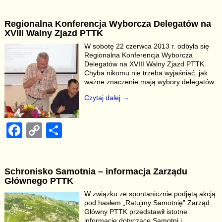
c
p
ar
Regionalna Konferencja Wyborcza Delegatów na
e
y
e
XVIII Walny Zjazd PTTK
b
Li
W sobotę 22 czerwca 2013 r. odbyła się
Regionalna Konferencja Wyborcza
o
n
Delegatów na XVIII Walny Zjazd PTTK.
o
k
Chyba nikomu nie trzeba wyjaśniać, jak
ważne znaczenie mają wybory delegatów.
k
Czytaj dalej →
F
C
S
a
o
h
c
p
ar
Schronisko Samotnia – informacja Zarządu
e
y
e
Głównego PTTK
b
Li
W związku ze spontanicznie podjętą akcją
pod hasłem „Ratujmy Samotnię” Zarząd
o
n
Główny PTTK przedstawił istotne
informacje dotyczące Samotni i