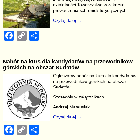
o
k
działalności Towarzystwa w zakresie
k
prowadzenia schronisk turystycznych.
Czytaj dalej →
F
C
S
a
o
h
c
p
ar
Nabór na kurs dla kandydatów na przewodników
e
y
e
górskich na obszar Sudetów
b
Li
Ogłaszamy nabór na kurs dla kandydatów
na przewodników górskich na obszar
o
n
Sudetów.
o
k
Szczegóły w załącznikach.
k
Andrzej Mateusiak
Czytaj dalej →
F
C
S
a
o
h