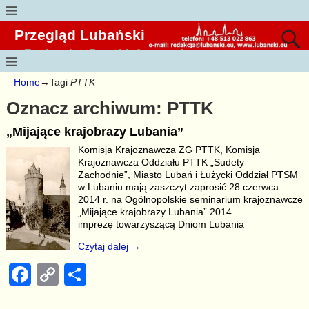
Przegląd Lubański
Regionalny Portal Informacyjny
Home
→Tagi
PTTK
Oznacz archiwum:
PTTK
„Mijające krajobrazy Lubania”
Komisja Krajoznawcza ZG PTTK, Komisja
Krajoznawcza Oddziału PTTK „Sudety
Zachodnie”, Miasto Lubań i Łużycki Oddział PTSM
w Lubaniu mają zaszczyt zaprosić 28 czerwca
2014 r. na Ogólnopolskie seminarium krajoznawcze
„Mijające krajobrazy Lubania” 2014
imprezę towarzyszącą Dniom Lubania
Czytaj dalej →
F
C
S
a
o
h