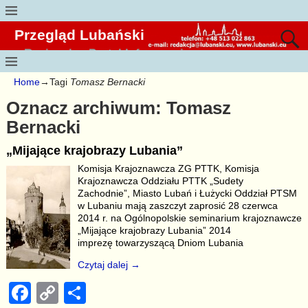
Przegląd Lubański
Regionalny Portal Informacyjny
Home
→Tagi
Tomasz Bernacki
Oznacz archiwum:
Tomasz
Bernacki
„Mijające krajobrazy Lubania”
Komisja Krajoznawcza ZG PTTK, Komisja
Krajoznawcza Oddziału PTTK „Sudety
Zachodnie”, Miasto Lubań i Łużycki Oddział PTSM
w Lubaniu mają zaszczyt zaprosić 28 czerwca
2014 r. na Ogólnopolskie seminarium krajoznawcze
„Mijające krajobrazy Lubania” 2014
imprezę towarzyszącą Dniom Lubania
Czytaj dalej →
F
C
S