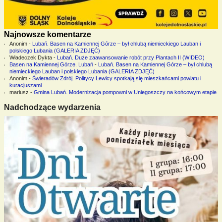
Najnowsze komentarze
Anonim
-
Lubań. Basen na Kamiennej Górze – był chlubą niemieckiego Lauban i
polskiego Lubania (GALERIA ZDJĘĆ)
Władeczek Dykta
-
Lubań. Duże zaawansowanie robót przy Plantach II (WIDEO)
Basen na Kamiennej Górze. Lubań
-
Lubań. Basen na Kamiennej Górze – był chlubą
niemieckiego Lauban i polskiego Lubania (GALERIA ZDJĘĆ)
Anonim
-
Świeradów Zdrój. Politycy Lewicy spotkają się mieszkańcami powiatu i
kuracjuszami
mariusz
-
Gmina Lubań. Modernizacja pompowni w Uniegoszczy na końcowym etapie
Nadchodzące wydarzenia