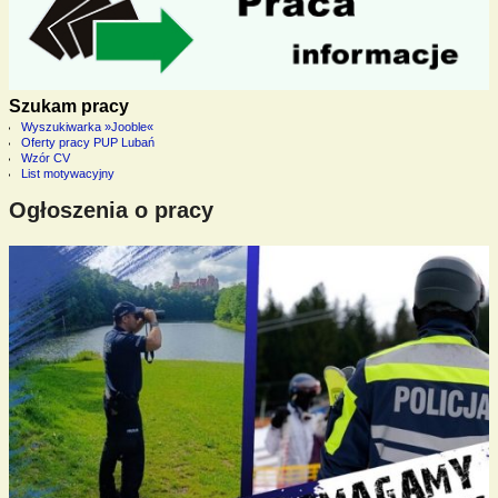
Szukam pracy
Wyszukiwarka »Jooble«
Oferty pracy PUP Lubań
Wzór CV
List motywacyjny
Ogłoszenia o pracy