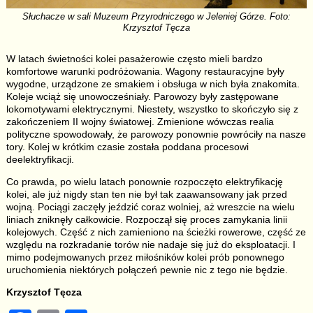
Słuchacze w sali Muzeum Przyrodniczego w Jeleniej Górze. Foto:
Krzysztof Tęcza
W latach świetności kolei pasażerowie często mieli bardzo
komfortowe warunki podróżowania. Wagony restauracyjne były
wygodne, urządzone ze smakiem i obsługa w nich była znakomita.
Koleje wciąż się unowocześniały. Parowozy były zastępowane
lokomotywami elektrycznymi. Niestety, wszystko to skończyło się z
zakończeniem II wojny światowej. Zmienione wówczas realia
polityczne spowodowały, że parowozy ponownie powróciły na nasze
tory. Kolej w krótkim czasie została poddana procesowi
deelektryfikacji.
Co prawda, po wielu latach ponownie rozpoczęto elektryfikację
kolei, ale już nigdy stan ten nie był tak zaawansowany jak przed
wojną. Pociągi zaczęły jeździć coraz wolniej, aż wreszcie na wielu
liniach zniknęły całkowicie. Rozpoczął się proces zamykania linii
kolejowych. Część z nich zamieniono na ścieżki rowerowe, część ze
względu na rozkradanie torów nie nadaje się już do eksploatacji. I
mimo podejmowanych przez miłośników kolei prób ponownego
uruchomienia niektórych połączeń pewnie nic z tego nie będzie.
Krzysztof Tęcza