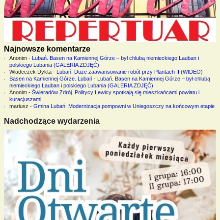
Najnowsze komentarze
Anonim
-
Lubań. Basen na Kamiennej Górze – był chlubą niemieckiego Lauban i
polskiego Lubania (GALERIA ZDJĘĆ)
Władeczek Dykta
-
Lubań. Duże zaawansowanie robót przy Plantach II (WIDEO)
Basen na Kamiennej Górze. Lubań
-
Lubań. Basen na Kamiennej Górze – był chlubą
niemieckiego Lauban i polskiego Lubania (GALERIA ZDJĘĆ)
Anonim
-
Świeradów Zdrój. Politycy Lewicy spotkają się mieszkańcami powiatu i
kuracjuszami
mariusz
-
Gmina Lubań. Modernizacja pompowni w Uniegoszczy na końcowym etapie
Nadchodzące wydarzenia