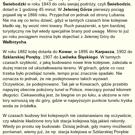
Świebodzki
w roku 1843 do celu swojej podróży, czyli
Świebodzic
,
dotarł w 1 godzinę 45 minut. W
Jeleniej Górze
pierwszy pociąg
pojawił się w 1866 roku. Przyjechał on jednak od strony Lubania.
Nie ma się co temu dziwić, gdyż w tamtych czasach linie kolejowe
kładło się, by wozić nimi towary. Ruch pasażerski, a tym bardziej
turystyczny nie był wtedy specjalnie brany pod uwagę. Mimo to już
po roku pociągiem można było dojechać z Jeleniej Góry do
Wałbrzycha
.
W roku 1882 kolej dotarła do
Kowar
, w 1895 do
Karpacza
, 1902 do
Szklarskiej Poręby
, 1907 do
Lwówka Śląskiego
. W tamtych
czasach szybkość, z jaką budowano nowe linie kolejowe, zależała w
dużej mierze od ukształtowania terenu. W górach, gdzie co rusz
trzeba było przebijać tunele, tempo prac znacznie spadało. Nie
oznacza to jednak, że nie podejmowano takich wyzwań.
Oczywiście, że podejmowano. Tak jak w Kowarach, gdzie przebito
najwyżej obecnie położony tunel w Polsce, mierzący ponad kilometr
długości. Ciekawostką jest, że biegnie on po łuku, a ułożone w nim
tory wznoszą się do góry, gdzie w najwyższym punkcie tunelu tryska
woda ze źródełka.
W czasach budowy linii kolejowych nie zastanawiano się oczywiście,
czy właśnie kładzione tory lub stacja kolejowa biją jakieś rekordy.
Wtedy po prostu się budowało. Dzisiaj jednak, gdy mamy możliwość
porównań, wiemy już, że np. stacja kolejowa w Szklarskiej Porębie