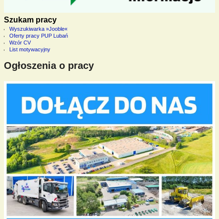
Szukam pracy
Wyszukiwarka »Jooble«
Oferty pracy PUP Lubań
Wzór CV
List motywacyjny
Ogłoszenia o pracy