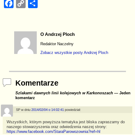
F
C
S
a
o
h
c
p
ar
e
y
e
O Andrzej Ploch
b
Li
Redaktor Naczelny
o
n
Zobacz wszystkie posty
Andrzej Ploch
o
k
k
Komentarze
Szlakami dawnych linii kolejowych w Karkonoszach
— Jeden
komentarz
SP
w dniu
2014/02/04 o 14:02:41
powiedział:
Wszystkich, którym powyższa tematyka jest bliska zapraszamy do
naszego stowarzyszenia oraz odwiedzenia naszej strony:
https://www.facebook.com/StaraParowozownia?ref=hl