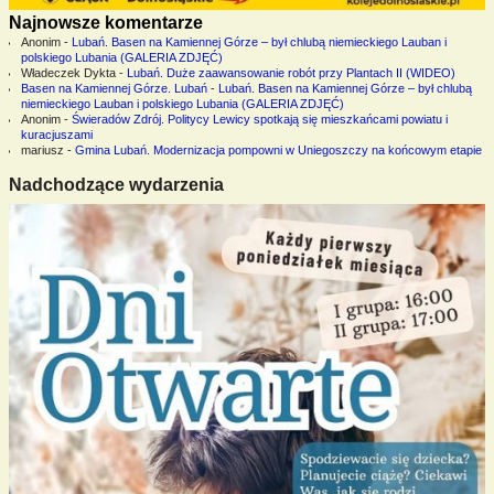
Najnowsze komentarze
Anonim
-
Lubań. Basen na Kamiennej Górze – był chlubą niemieckiego Lauban i
polskiego Lubania (GALERIA ZDJĘĆ)
Władeczek Dykta
-
Lubań. Duże zaawansowanie robót przy Plantach II (WIDEO)
Basen na Kamiennej Górze. Lubań
-
Lubań. Basen na Kamiennej Górze – był chlubą
niemieckiego Lauban i polskiego Lubania (GALERIA ZDJĘĆ)
Anonim
-
Świeradów Zdrój. Politycy Lewicy spotkają się mieszkańcami powiatu i
kuracjuszami
mariusz
-
Gmina Lubań. Modernizacja pompowni w Uniegoszczy na końcowym etapie
Nadchodzące wydarzenia