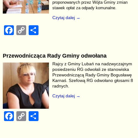
proponowanych przez Wójta Gminy zmian
stawek opłat za odpady komunalne.
Czytaj dalej →
F
C
S
a
o
h
c
p
ar
Przewodnicząca Rady Gminy odwołana
e
y
e
Rajcy z Gminy Lubań na nadzwyczajnym
b
Li
posiedzeniu RG odwołali ze stanowiska
Przewodniczącą Rady Gminy Bogusławę
o
n
Karnaś. Szefową RG odwołano głosami 8
radnych.
o
k
Czytaj dalej →
k
F
C
S
a
o
h
c
p
ar