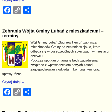
F
C
S
a
o
h
c
p
ar
Zebrania Wójta Gminy Lubań z mieszkańcami –
e
y
e
terminy
b
Li
Wójt Gminy Lubań Zbigniew Hercuń zaprasza
mieszkańców Gminy na zebrania wiejskie, które
o
n
odbędą się w poszczególnych sołectwach w miesiącu
o
k
czerwcu.
Podczas spotkań omawiane będą zagadnienia
k
związane z wprowadzeniem nowych zasad
zagospodarowania odpadami komunalnymi oraz
sprawy różne.
Czytaj dalej →
F
C
S
a
o
h
c
p
ar