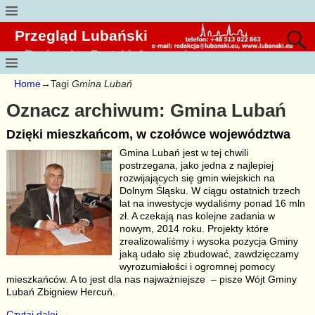
Przegląd Lubański
Regionalny Portal Informacyjny
Home
→Tagi
Gmina Lubań
Oznacz archiwum:
Gmina Lubań
Dzięki mieszkańcom, w czołówce województwa
Gmina Lubań jest w tej chwili
postrzegana, jako jedna z najlepiej
rozwijających się gmin wiejskich na
Dolnym Śląsku. W ciągu ostatnich trzech
lat na inwestycje wydaliśmy ponad 16 mln
zł. A czekają nas kolejne zadania w
nowym, 2014 roku. Projekty które
zrealizowaliśmy i wysoka pozycja Gminy
jaką udało się zbudować, zawdzięczamy
wyrozumiałości i ogromnej pomocy
mieszkańców. A to jest dla nas najważniejsze – pisze Wójt Gminy
Lubań Zbigniew Hercuń.
Czytaj dalej →