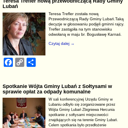
Teresa Trefler nową przewodniczącą Rady Gminy
e
y
e
Lubań
b
Li
Teresa Trefler została nową
Przewodniczącą Rady Gminy Lubań.Taką
o
n
decyzje w głosowaniu podjęli gminni rajcy.
o
k
Trefler zastąpiła na tym stanowisku
odwołaną w maju br. Bogusławę Karnaś.
k
Czytaj dalej →
F
C
S
a
o
h
c
p
ar
Spotkanie Wójta Gminy Lubań z Sołtysami w
e
y
e
sprawie opłat za odpady komunalne
b
Li
W sali konferencyjnej Urzędu Gminy w
Lubaniu odbyło się zorganizowane przez
o
n
Wójta Gminy Lubań Zbigniewa Hercunia
o
k
spotkanie z sołtysami miejscowości
znajdujących się na terenie Gminy Lubań.
k
Celem spotkania było przedłożenie