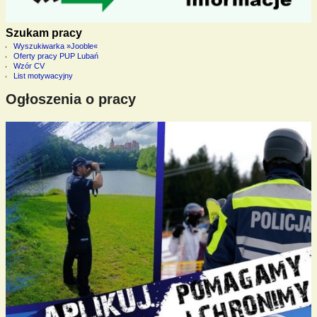
Szukam pracy
Wyszukiwarka »Jooble«
Oferty pracy PUP Lubań
Wzór CV
List motywacyjny
Ogłoszenia o pracy