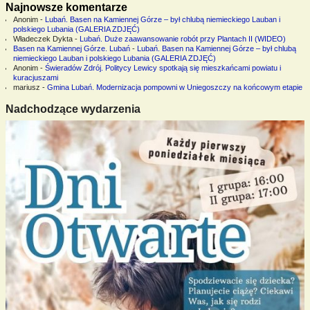
Najnowsze komentarze
Anonim
-
Lubań. Basen na Kamiennej Górze – był chlubą niemieckiego Lauban i
polskiego Lubania (GALERIA ZDJĘĆ)
Władeczek Dykta
-
Lubań. Duże zaawansowanie robót przy Plantach II (WIDEO)
Basen na Kamiennej Górze. Lubań
-
Lubań. Basen na Kamiennej Górze – był chlubą
niemieckiego Lauban i polskiego Lubania (GALERIA ZDJĘĆ)
Anonim
-
Świeradów Zdrój. Politycy Lewicy spotkają się mieszkańcami powiatu i
kuracjuszami
mariusz
-
Gmina Lubań. Modernizacja pompowni w Uniegoszczy na końcowym etapie
Nadchodzące wydarzenia