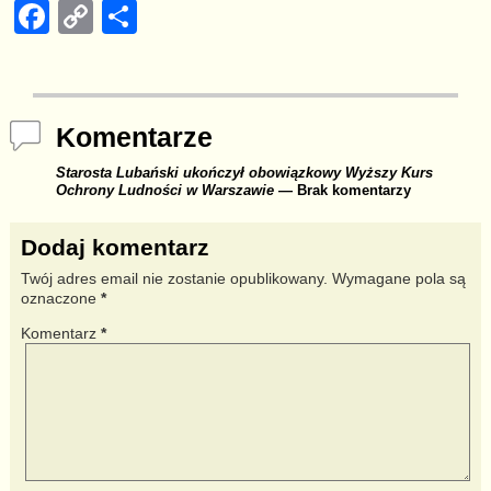
F
C
S
a
o
h
c
p
ar
e
y
e
Komentarze
b
Li
Starosta Lubański ukończył obowiązkowy Wyższy Kurs
o
n
Ochrony Ludności w Warszawie
— Brak komentarzy
o
k
Dodaj komentarz
k
Twój adres email nie zostanie opublikowany.
Wymagane pola są
oznaczone
*
Komentarz
*