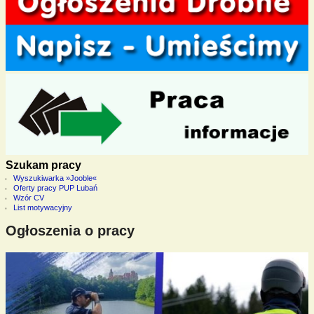
Szukam pracy
Wyszukiwarka »Jooble«
Oferty pracy PUP Lubań
Wzór CV
List motywacyjny
Ogłoszenia o pracy