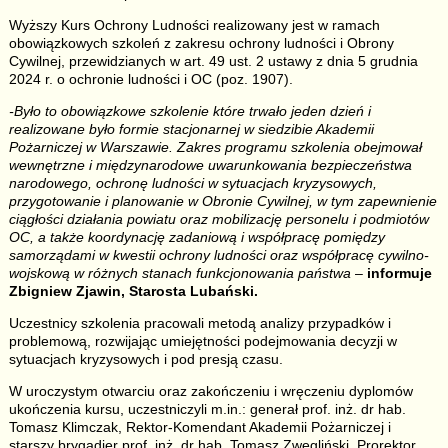
Wyższy Kurs Ochrony Ludności realizowany jest w ramach
obowiązkowych szkoleń z zakresu ochrony ludności i Obrony
Cywilnej, przewidzianych w art. 49 ust. 2 ustawy z dnia 5 grudnia
2024 r. o ochronie ludności i OC (poz. 1907).
-Było to obowiązkowe szkolenie które trwało jeden dzień i
realizowane było formie stacjonarnej w siedzibie Akademii
Pożarniczej w Warszawie. Zakres programu szkolenia obejmował
wewnętrzne i międzynarodowe uwarunkowania bezpieczeństwa
narodowego, ochronę ludności w sytuacjach kryzysowych,
przygotowanie i planowanie w Obronie Cywilnej, w tym zapewnienie
ciągłości działania powiatu oraz mobilizację personelu i podmiotów
OC, a także koordynację zadaniową i współpracę pomiędzy
samorządami w kwestii ochrony ludności oraz współpracę cywilno-
wojskową w różnych stanach funkcjonowania państwa
–
informuje
Zbigniew Zjawin, Starosta Lubański.
Uczestnicy szkolenia pracowali metodą analizy przypadków i
problemową, rozwijając umiejętności podejmowania decyzji w
sytuacjach kryzysowych i pod presją czasu.
W uroczystym otwarciu oraz zakończeniu i wręczeniu dyplomów
ukończenia kursu, uczestniczyli m.in.: generał prof. inż. dr hab.
Tomasz Klimczak, Rektor-Komendant Akademii Pożarniczej i
starszy brygadier prof. inż. dr hab. Tomasz Zwęgliński, Prorektor