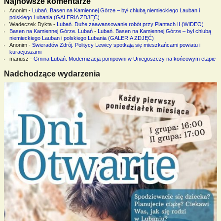
Najnowsze komentarze
Anonim
-
Lubań. Basen na Kamiennej Górze – był chlubą niemieckiego Lauban i
polskiego Lubania (GALERIA ZDJĘĆ)
Władeczek Dykta
-
Lubań. Duże zaawansowanie robót przy Plantach II (WIDEO)
Basen na Kamiennej Górze. Lubań
-
Lubań. Basen na Kamiennej Górze – był chlubą
niemieckiego Lauban i polskiego Lubania (GALERIA ZDJĘĆ)
Anonim
-
Świeradów Zdrój. Politycy Lewicy spotkają się mieszkańcami powiatu i
kuracjuszami
mariusz
-
Gmina Lubań. Modernizacja pompowni w Uniegoszczy na końcowym etapie
Nadchodzące wydarzenia