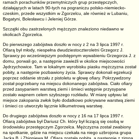
ramach porachunków przemytniczych grup przestępczych,
działających w latach 90-tych na pograniczu polsko-niemiecko-
czeskim, przede wszystkim w Zgorzelcu, ale również w Lubaniu,
Bogatyni, Bolesławcu i Jeleniej Górze.
Szczątki obu zastrzelonych mężczyzn znaleziono niedawno w
okolicach Zgorzelca.
Do pierwszego zabójstwa doszło w nocy z 2 na 3 lipca 1997 r.
Ofiarą był młody, niespełna dwudziestoczteroletni Grzegorz J.
Sprawcy po wcześniejszym podstępnym wywabieniu Grzegorza J. z
domu, porwali go, a następnie zawieźli w okolice miejscowości
Jędrzychowice. Tam w lokalnym wyrobisku piasku mężczyzna został
pobity, a następnie pozbawiony życia. Sprawcy dokonali egzekucji
poprzez oddanie strzału z pistoletu w głowę ofiary. Pokrzywdzony
został pogrzebany na miejscu dokonanego zabójstwa. Ciało ofiary
przed zasypaniem warstwą ziemi i śmieci wstępnie przysypane
zostało wapnem celem szybszego rozkładu. W miarę upływu lat
miejsce zakopania zwłok było dodatkowo pokrywane warstwą ziemi
i śmieci co utworzyło łącznie kilkumetrową warstwę.
Do drugiego zabójstwa doszło w nocy z 16 na 17 lipca 1997 r.
Ofiarą zabójstwa był Dariusz Ch. który był liczącą się osobą w
środowisku przestępczym Zgorzelca. Mężczyzna został zwabiony
na spotkanie, gdzie na miejscu czekała na niego uzbrojona grupa
Jacka B. i Zbigniewa M. Ofiara została pobita, a następnie z zimną