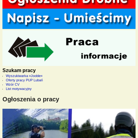
Szukam pracy
Wyszukiwarka »Jooble«
Oferty pracy PUP Lubań
Wzór CV
List motywacyjny
Ogłoszenia o pracy