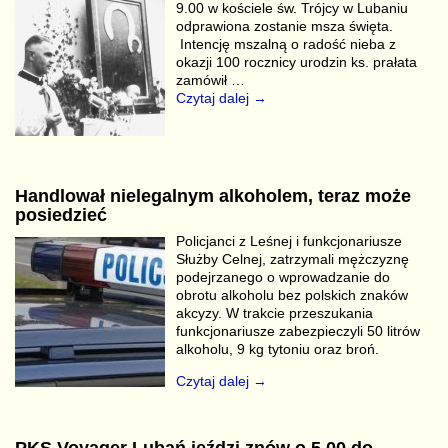
9.00 w kościele św. Trójcy w Lubaniu
odprawiona zostanie msza święta.
Intencję mszalną o radość nieba z
okazji 100 rocznicy urodzin ks. prałata
zamówił
…
Czytaj dalej →
Handlował nielegalnym alkoholem, teraz może
posiedzieć
Policjanci z Leśnej i funkcjonariusze
Służby Celnej, zatrzymali mężczyznę
podejrzanego o wprowadzanie do
obrotu alkoholu bez polskich znaków
akcyzy. W trakcie przeszukania
funkcjonariusze zabezpieczyli 50 litrów
alkoholu, 9 kg tytoniu oraz broń.
Czytaj dalej →
PKS Voyager Lubań jeździ znów o 5.00 do