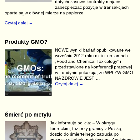
dotychczasowe kontrakty mające
zabezpieczać pozycje w transakcjach
oparte są w głównej mierze na papierze.
Czytaj dalej →
Produkty GMO?
NOWE wyniki badań opublikowane we
wrześniu 2012 roku m. in. na łamach
„Food and Chemical Toxicology” i
przedstawione na konferencji prasowej
w Londynie pokazują, że WPŁYW GMO
NA ZDROWIE JEST
…
Czytaj dalej →
Śmierć po metylu
Jak informuje policja: – W okręgu
libereckim, tuz przy granicy z Polską,
doszło do śmiertelnego zatrucia po
spożyciu alkoholu metylowego. Apelujemy