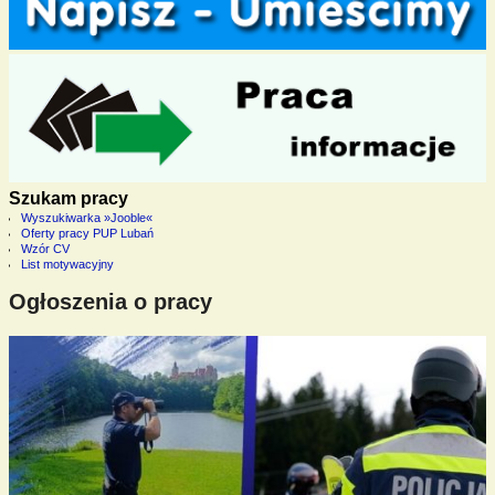
Szukam pracy
Wyszukiwarka »Jooble«
Oferty pracy PUP Lubań
Wzór CV
List motywacyjny
Ogłoszenia o pracy