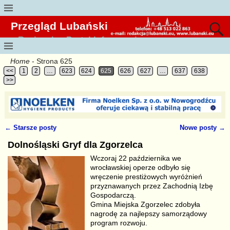
Przegląd Lubański
Regionalny Portal Informacyjny
Home
- Strona 625
<<
1
2
…
623
624
625
626
627
…
637
638
>>
←
Starsze posty
Nowe posty
→
Nawigacja
Dolnośląski Gryf dla Zgorzelca
Wczoraj 22 października we
wrocławskiej operze odbyło się
wręczenie prestiżowych wyróżnień
przyznawanych przez Zachodnią Izbę
Gospodarczą.
Gmina Miejska Zgorzelec zdobyła
nagrodę za najlepszy samorządowy
program rozwoju.