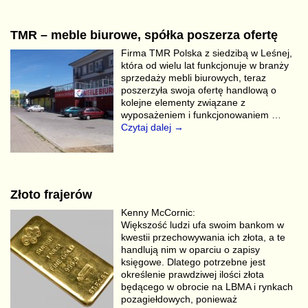
TMR – meble biurowe, spółka poszerza ofertę
Firma TMR Polska z siedzibą w Leśnej,
która od wielu lat funkcjonuje w branży
sprzedaży mebli biurowych, teraz
poszerzyła swoja ofertę handlową o
kolejne elementy związane z
wyposażeniem i funkcjonowaniem
…
Czytaj dalej →
Złoto frajerów
Kenny McCornic:
Większość ludzi ufa swoim bankom w
kwestii przechowywania ich złota, a te
handlują nim w oparciu o zapisy
księgowe. Dlatego potrzebne jest
określenie prawdziwej ilości złota
będącego w obrocie na LBMA i rynkach
pozagiełdowych, ponieważ