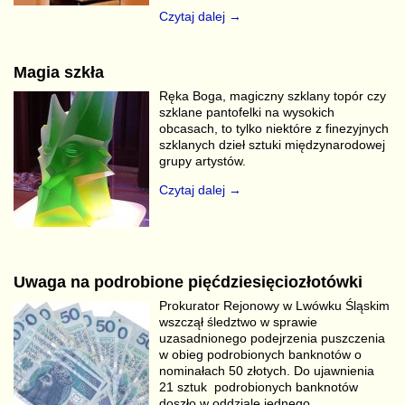
Czytaj dalej →
Magia szkła
Ręka Boga, magiczny szklany topór czy
szklane pantofelki na wysokich
obcasach, to tylko niektóre z finezyjnych
szklanych dzieł sztuki międzynarodowej
grupy artystów.
Czytaj dalej →
Uwaga na podrobione pięćdziesięciozłotówki
Prokurator Rejonowy w Lwówku Śląskim
wszczął śledztwo w sprawie
uzasadnionego podejrzenia puszczenia
w obieg podrobionych banknotów o
nominałach 50 złotych. Do ujawnienia
21 sztuk podrobionych banknotów
doszło w oddziale jednego
…