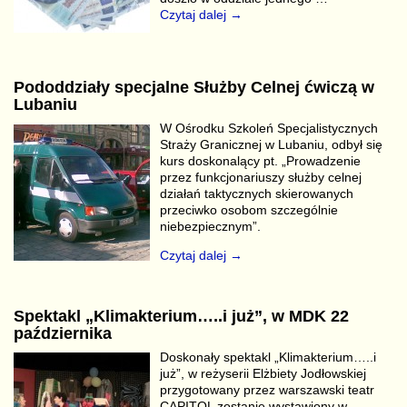
Czytaj dalej →
Pododdziały specjalne Służby Celnej ćwiczą w
Lubaniu
W Ośrodku Szkoleń Specjalistycznych
Straży Granicznej w Lubaniu, odbył się
kurs doskonalący pt. „Prowadzenie
przez funkcjonariuszy służby celnej
działań taktycznych skierowanych
przeciwko osobom szczególnie
niebezpiecznym”.
Czytaj dalej →
Spektakl „Klimakterium…..i już”, w MDK 22
października
Doskonały spektakl „Klimakterium…..i
już”, w reżyserii Elżbiety Jodłowskiej
przygotowany przez warszawski teatr
CAPITOL zostanie wystawiony w