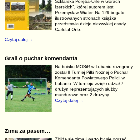
Szklarska Poręba-Orle w Górach
Izerskich”, której autorem jest
Przemysław Wiater. Na 129 bogato
ilustrowanych stronach książka
przedstawia dzieje niezwykłej osady
Carlstal-Orle.
Czytaj dalej →
Grali o puchar komendanta
Na boisku MOSiR w Lubaniu rozegrany
został II Turniej Piłki Nożnej o Puchar
Komendanta Powiatowego Policji w
Lubaniu. W turnieju wzięło udział 7
drużyn reprezentujących służby
mundurowe oraz 2 drużyny
…
Czytaj dalej →
Zima za pasem…
Zbliża się zima i warto by się ogrzać