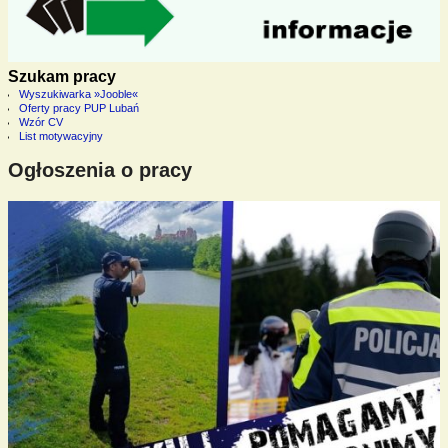
Szukam pracy
Wyszukiwarka »Jooble«
Oferty pracy PUP Lubań
Wzór CV
List motywacyjny
Ogłoszenia o pracy