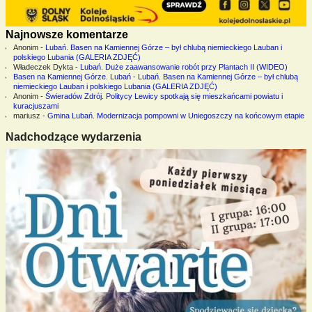
Najnowsze komentarze
Anonim
-
Lubań. Basen na Kamiennej Górze – był chlubą niemieckiego Lauban i
polskiego Lubania (GALERIA ZDJĘĆ)
Władeczek Dykta
-
Lubań. Duże zaawansowanie robót przy Plantach II (WIDEO)
Basen na Kamiennej Górze. Lubań
-
Lubań. Basen na Kamiennej Górze – był chlubą
niemieckiego Lauban i polskiego Lubania (GALERIA ZDJĘĆ)
Anonim
-
Świeradów Zdrój. Politycy Lewicy spotkają się mieszkańcami powiatu i
kuracjuszami
mariusz
-
Gmina Lubań. Modernizacja pompowni w Uniegoszczy na końcowym etapie
Nadchodzące wydarzenia