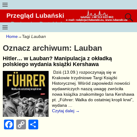
Przegląd Lubański
Regionalny Portal Informacyjny
Home
→Tagi
Lauban
Oznacz archiwum:
Lauban
Hitler… w Lauban? Manipulacja z okładką
polskiego wydania książki Kershawa
Dziś (13.09.) rozpoczynają się w
Krakowie trzydniowe Targi Książki
Historycznej. Wśród zapowiedzi nowości
wydawniczych naszą uwagę zwróciła
nowa książka znakomitego Iana Kershawa
pt. „Führer: Walka do ostatniej kropli krwi”,
wydana
…
Czytaj dalej →
F
C
S
a
o
h