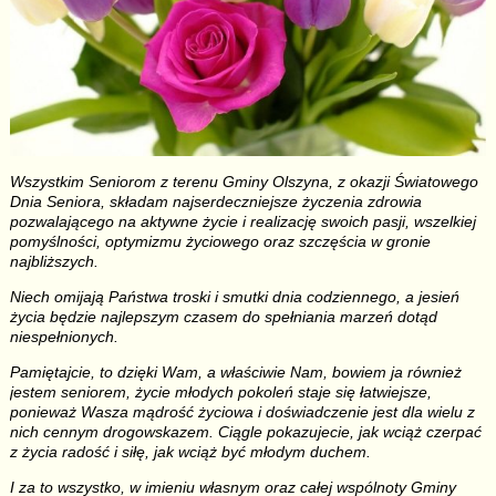
Wszystkim Seniorom z terenu Gminy Olszyna, z okazji Światowego
Dnia Seniora, składam najserdeczniejsze życzenia zdrowia
pozwalającego na aktywne życie i realizację swoich pasji, wszelkiej
pomyślności, optymizmu życiowego oraz szczęścia w gronie
najbliższych.
Niech omijają Państwa troski i smutki dnia codziennego, a jesień
życia będzie najlepszym czasem do spełniania marzeń dotąd
niespełnionych.
Pamiętajcie, to dzięki Wam, a właściwie Nam, bowiem ja również
jestem seniorem, życie młodych pokoleń staje się łatwiejsze,
ponieważ Wasza mądrość życiowa i doświadczenie jest dla wielu z
nich cennym drogowskazem. Ciągle pokazujecie, jak wciąż czerpać
z życia radość i siłę, jak wciąż być młodym duchem.
I za to wszystko, w imieniu własnym oraz całej wspólnoty Gminy