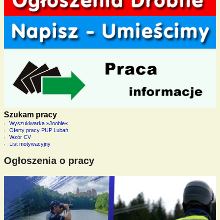
Szukam pracy
Wyszukiwarka »Jooble«
Oferty pracy PUP Lubań
Wzór CV
List motywacyjny
Ogłoszenia o pracy