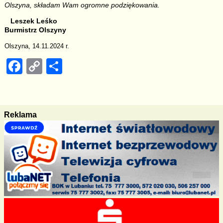
Olszyna, składam Wam ogromne podziękowania.
Leszek Leśko
Burmistrz Olszyny
Olszyna, 14.11.2024 r.
F
C
S
a
o
h
c
p
ar
e
y
e
Reklama
b
Li
o
n
o
k
k