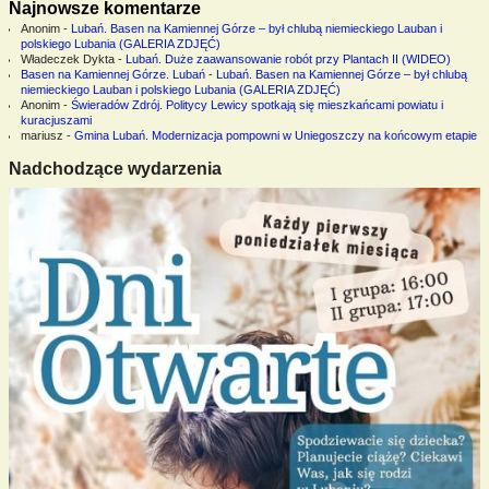
Najnowsze komentarze
Anonim
-
Lubań. Basen na Kamiennej Górze – był chlubą niemieckiego Lauban i
polskiego Lubania (GALERIA ZDJĘĆ)
Władeczek Dykta
-
Lubań. Duże zaawansowanie robót przy Plantach II (WIDEO)
Basen na Kamiennej Górze. Lubań
-
Lubań. Basen na Kamiennej Górze – był chlubą
niemieckiego Lauban i polskiego Lubania (GALERIA ZDJĘĆ)
Anonim
-
Świeradów Zdrój. Politycy Lewicy spotkają się mieszkańcami powiatu i
kuracjuszami
mariusz
-
Gmina Lubań. Modernizacja pompowni w Uniegoszczy na końcowym etapie
Nadchodzące wydarzenia