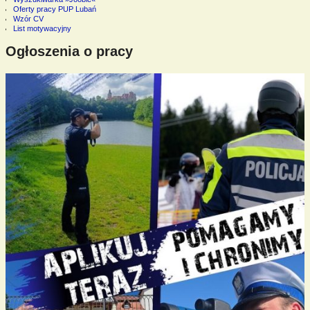
Oferty pracy PUP Lubań
Wzór CV
List motywacyjny
Ogłoszenia o pracy