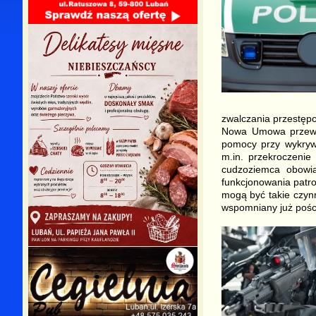
zwalczania przestępc
Nowa Umowa przewid
pomocy przy wykrywa
m.in. przekroczenie
cudzoziemca obowią
funkcjonowania patro
mogą być takie czynn
wspomniany już pości