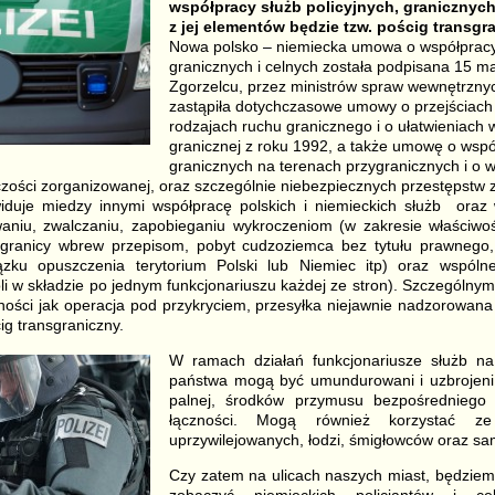
współpracy służb policyjnych, granicznych
z jej elementów będzie tzw. pościg transgr
Nowa polsko – niemiecka umowa o współpracy 
granicznych i celnych została podpisana 15 ma
Zgorzelcu, przez ministrów spraw wewnętrznych
zastąpiła dotychczasowe umowy o przejściach 
rodzajach ruchu granicznego i o ułatwieniach
granicznej z roku 1992, a także umowę o współp
granicznych na terenach przygranicznych i o 
zości zorganizowanej, oraz szczególnie niebezpiecznych przestępstw 
uje miedzy innymi współpracę polskich i niemieckich służb oraz 
niu, zwalczaniu, zapobieganiu wykroczeniom (w zakresie właściwoś
 granicy wbrew przepisom, pobyt cudzoziemca bez tytułu prawnego
zku opuszczenia terytorium Polski lub Niemiec itp) oraz wspólne
li w składzie po jednym funkcjonariuszu każdej ze stron). Szczególny
ości jak operacja pod przykryciem, przesyłka niejawnie nadzorowana
g transgraniczny.
W ramach działań funkcjonariusze służb na
państwa mogą być umundurowani i uzbrojeni
palnej, środków przymusu bezpośredniego
łączności. Mogą również korzystać z
uprzywilejowanych, łodzi, śmigłowców oraz sa
Czy zatem na ulicach naszych miast, będziem
zobaczyć niemieckich policjantów i ce