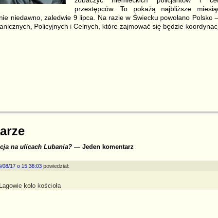
przestępców. To pokażą najbliższe mies
nie niedawno, zaledwie 9 lipca. Na razie w Świecku powołano Polsko
nicznych, Policyjnych i Celnych, które zajmować się będzie koordynacj
S
r
arze
cja na ulicach Lubania?
— Jeden komentarz
/08/17 o 15:38:03
powiedział:
 Lagowie koło kościoła