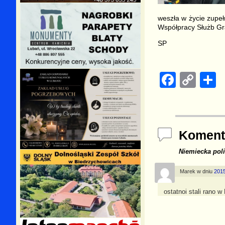
weszła w życie zupeł
Współpracy Służb Gra
SP
F
C
a
o
h
c
p
a
e
y
e
Koment
b
Li
Niemiecka poli
o
n
o
k
Marek
w dniu
2015
k
ostatnoi stali rano w