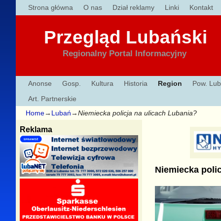
Strona główna
O nas
Dział reklamy
Linki
Kontakt
Przegląd Lubański
Regionalny Portal Informacyjny
Anonse
Gosp.
Kultura
Historia
Region
Pow. Lub
Art. Partnerskie
Home
→
Lubań
→
Niemiecka policja na ulicach Lubania?
Reklama
Niemiecka polic