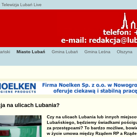
Telewizja Lubań Live
ański
Miasto Lubań
Gmina Lubań
Gmina Leśna
Olszyna
ja na ulicach Lubania?
Czy na ulicach Lubania lub innych miejsc
Lubańskiego, będziemy świadkami pościgu 
za przestępcami? To bardzo możliwe, bowi
w życie umowa między Rządem RP a Rząde