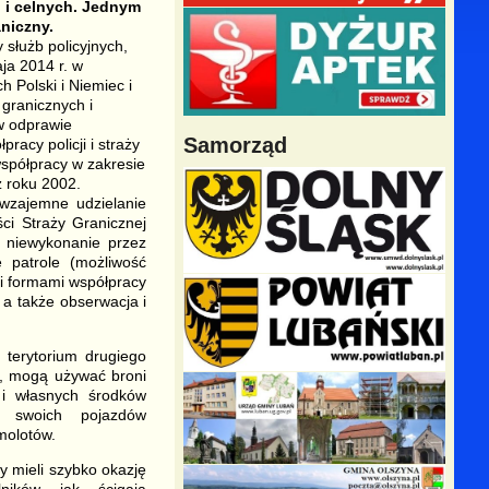
 i celnych. Jednym
aniczny.
służb policyjnych,
ja 2014 r. w
 Polski i Niemiec i
granicznych i
 w odprawie
Samorząd
racy policji i straży
współpracy w zakresie
z roku 2002.
wzajemne udzielanie
ci Straży Granicznej
, niewykonanie przez
 patrole (możliwość
mi formami współpracy
 a także obserwacja i
 terytorium drugiego
, mogą używać broni
 i własnych środków
e swoich pojazdów
molotów.
y mieli szybko okazję
lników jak ścigają