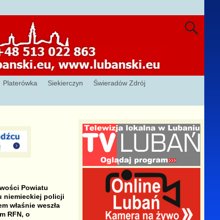
Platerówka
Siekierczyn
Świeradów Zdrój
owości Powiatu
niemieckiej policji
em właśnie weszła
m RFN, o