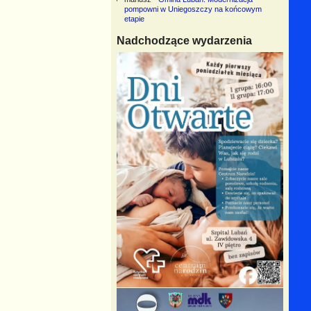
pompowni w Uniegoszczy na końcowym
etapie
Nadchodzące wydarzenia