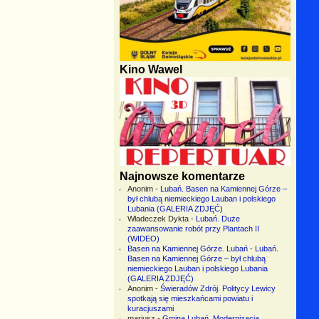
Kino Wawel
Najnowsze komentarze
Anonim
-
Lubań. Basen na Kamiennej Górze –
był chlubą niemieckiego Lauban i polskiego
Lubania (GALERIA ZDJĘĆ)
Władeczek Dykta
-
Lubań. Duże
zaawansowanie robót przy Plantach II
(WIDEO)
Basen na Kamiennej Górze. Lubań
-
Lubań.
Basen na Kamiennej Górze – był chlubą
niemieckiego Lauban i polskiego Lubania
(GALERIA ZDJĘĆ)
Anonim
-
Świeradów Zdrój. Politycy Lewicy
spotkają się mieszkańcami powiatu i
kuracjuszami
mariusz
-
Gmina Lubań. Modernizacja