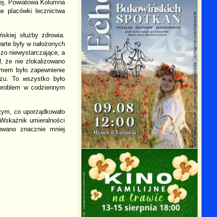
nej, Powiatowa Kolumna
ne placówki lecznictwa
skiej służby zdrowia.
warte były w nałożonych
zo niewystarczające, a
, że nie zlokalizowano
lemem było zapewnienie
azu. To wszystko było
 problem w codziennym
rtym, co uporządkowało
 Wskaźnik umieralności
owano znacznie mniej