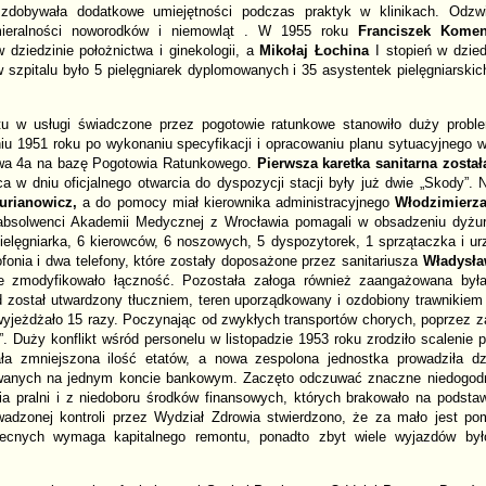
zdobywała dodatkowe umiejętności podczas praktyk w klinikach. Odzwi
ieralności noworodków i niemowląt . W 1955 roku
Franciszek Komen
w dziedzinie położnictwa i ginekologii, a
Mikołaj Łochina
I stopień w dzied
 szpitalu było 5 pielęgniarek dyplomowanych i 35 asystentek pielęgniarskic
tu w usługi świadczone przez pogotowie ratunkowe stanowiło duży prob
iu 1951 roku po wykonaniu specyfikacji i opracowaniu planu sytuacyjnego 
owa 4a na bazę Pogotowia Ratunkowego.
Pierwsza karetka sanitarna został
ca w dniu oficjalnego otwarcia do dyspozycji stacji były już dwie „Skody”.
rianowicz,
a do pomocy miał kierownika administracyjnego
Włodzimierz
 absolwenci Akademii Medycznej z Wrocławia pomagali w obsadzeniu dyżu
ielęgniarka, 6 kierowców, 6 noszowych, 5 dyspozytorek, 1 sprzątaczka i ur
fonia i dwa telefony, które zostały doposażone przez sanitariusza
Władysła
e zmodyfikowało łączność. Pozostała załoga również zaangażowana był
d został utwardzony tłuczniem, teren uporządkowany i ozdobiony trawnikiem
yjeżdżało 15 razy. Poczynając od zwykłych transportów chorych, poprzez za
”. Duży konflikt wśród personelu w listopadzie 1953 roku zrodziło scalenie 
a zmniejszona ilość etatów, a nowa zespolona jednostka prowadziła dz
owanych na jednym koncie bankowym. Zaczęto odczuwać znaczne niedogodno
a pralni i z niedoboru środków finansowych, których brakowało na podsta
adzonej kontroli przez Wydział Zdrowia stwierdzono, że za mało jest p
becnych wymaga kapitalnego remontu, ponadto zbyt wiele wyjazdów był