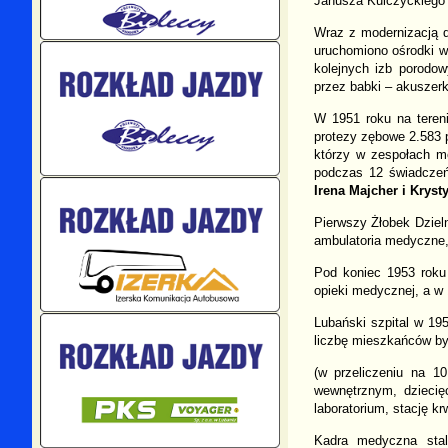
Janusza Kulczyckiego
Wraz z modernizacją 
uruchomiono ośrodki wr
kolejnych izb porodow
przez babki – akuszerk
W 1951 roku na tereni
protezy zębowe 2.583 
którzy w zespołach me
podczas 12 świadczeń
Irena Majcher i Kryst
Pierwszy Żłobek Dzieln
ambulatoria medyczne,
Pod koniec 1953 roku 
opieki medycznej, a w
Lubański szpital w 19
liczbę mieszkańców był
(w przeliczeniu na 1
wewnętrznym, dziecię
laboratorium, stację kr
Kadra medyczna stale