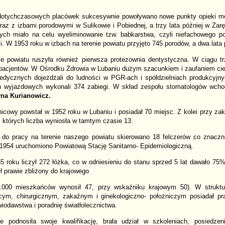
dotychczasowych placówek sukcesywnie powoływano nowe punkty opieki m
az z izbami porodowymi w Sulikowie i Pobiednej, a trzy lata później w Zaręb
ych miało na celu wyeliminowanie tzw. babkarstwa, czyli niefachowego p
i. W 1953 roku w izbach na terenie powiatu przyjęto 745 porodów, a dwa lata 
e powiatu ruszyła również pierwsza protezownia dentystyczna. W ciągu tr
pacjentów. W Ośrodku Zdrowia w Lubaniu dużym szacunkiem i zaufaniem cies
dycznych dojeżdżali do ludności w PGR-ach i spółdzielniach produkcyjn
 wyjazdowych wykonali 374 zabiegi. W skład zespołu stomatologów wchod
yna Kurianowicz.
icowy powstał w 1952 roku w Lubaniu i posiadał 70 miejsc. Z kolei przy za
 których liczba wyniosła w tamtym czasie 13.
do pracy na terenie naszego powiatu skierowano 18 felczerów co znaczn
 1954 uruchomiono Powiatową Stację Sanitarno- Epidemiologiczną.
55 roku liczył 272 łóżka, co w odniesieniu do stanu sprzed 5 lat dawało 75
 prawie zbliżony do krajowego
0.000 mieszkańców wynosił 47, przy wskaźniku krajowym 50). W struktu
cym, chirurgicznym, zakaźnym i ginekologiczno- położniczym posiadał pr
wiodawstwa i poradnię światłolecznictwa.
 podnosiła swoje kwalifikację, brała udział w szkoleniach, posiedze