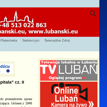
Platerówka
Siekierczyn
Świeradów Zdrój
tala” cz. II
yło prowadzenie spraw
czająca. Ustawa z 1948