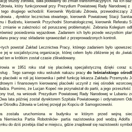
zację służby zdrowia, dała podwaliny do zmian transformacyjnych. Na ich ba
drowia, który funkcjonował przy Prezydium Powiatowej Rady Narodowej z 
tego drugiego wchodzili: Kierownik Wydziału Zdrowia, przewodnicząc
rowia , dyrektor lecznictwa otwartego, kierownik Powiatowej Stacji Sanitar
anu i Budżetu, kierownik Przychodni Stomatologicznej, kierownik Referatu S
ć zmianie w zależności od poruszanej problematyki. Zebrania Kolegium o
również posiedzenia wyjazdowe. Zadaniem ich było przede wszystkim plan
lanu pracy oraz składanie sprawozdań z przeprowadzonych kontroli.
-tych powstał Zakład Lecznictwa Pracy, którego zadaniem było upowszec
e jej w socjalistyczną organizacje, której celem było zbliżenie jej do „świat
ład ten w krótkim został czasie zlikwidowany.
rowia w 1951 roku stał się placówką specjalistyczną dzięki coraz s
sług . Tego samego roku wskutek nakazu pracy
do leśniańskiego ośrodk
e placówki w roli jej kierownika i pełnił funkcję lekarza Zakładu Przemysłu 
rowym i finansowym kierowanej placówki uczynił z niej ośrodek wzorcow
dza. Pomimo, że Lucjan Kopeć nie przynależał do partii, a jego przeszłość
żony trud, na wniosek Prezydium Powiatowej Rady Narodowej w Lubaniu zo
 Dwa lata później został dyrektorem Szpitala Powiatowego i ordynatorem O
 w Ośrodku Zdrowia w Leśnej przejął po Kopciu dr Samogorzewski.
owa została uruchomiona w budynku w którym przed wojną sie
na Niemiecka Partia Robotników- partia nazistowska pod wodzą Adolfa 
nku do dziś przebija ślad w miejscu, gdzie znajdował się
nazistowski symbo