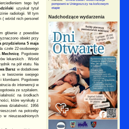
erciedleniem tego był
pompowni w Uniegoszczy na końcowym
dziński
uzyskał tytuł
etapie
zinie radiologii. W tym
Nadchodzące wydarzenia
h ( wśród nich personel
lem głównie z powodów
wyznaczono obiekt przy
a przydzielona 5 maja
 Na czele 22-osobowego
a Mechnicę
. Pogotowie
rów lekarskich . Wśród
zędnik na pół etatu. Na
wa Barsz
w dodatkowe
a w tworzenie swojego
 i klombami. Pogotowie
trucia do interwencji w
pogotowia ze szpitalem.
iałalność na środkach
ści, które wynikały z
wowa działalność. 1956
omieszczeń na potrzeby
o w nieuzasadnionych