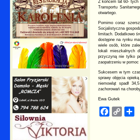
Z końcem lat 60- tych
Transportu Sanitarneg
otwartego.
Pomimo coraz szersze
Socjalistyczna gospoda
limitach. Dodatkowo ś
dostępne na rynku mat
wiele osób, które zal
lokali mieszkalnych 
przyczyną nie tylko 
zaopatrzeniu w pomoc m
Sukcesem w tym czasie
sprawy objęcia opieką
niemowląt spadł 34,
zachorowań na chorob
Ewa Gutek
F
C
a
o
h
c
p
a