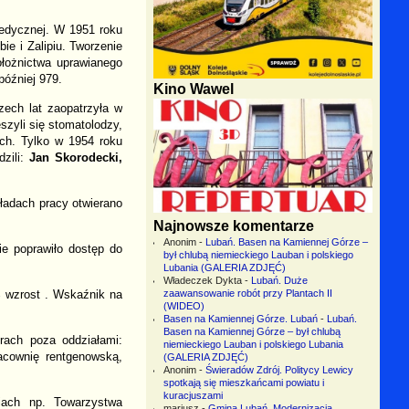
edycznej. W 1951 roku
ie i Zalipiu. Tworzenie
ołożnictwa uprawianego
później 979.
Kino Wawel
zech lat zaopatrzyła w
zyli się stomatolodzy,
ych. Tylko w 1954 roku
zili:
Jan Skorodecki,
kładach pracy otwierano
Najnowsze komentarze
Anonim
-
Lubań. Basen na Kamiennej Górze –
ie poprawiło dostęp do
był chlubą niemieckiego Lauban i polskiego
Lubania (GALERIA ZDJĘĆ)
Władeczek Dykta
-
Lubań. Duże
% wzrost . Wskaźnik na
zaawansowanie robót przy Plantach II
(WIDEO)
Basen na Kamiennej Górze. Lubań
-
Lubań.
Basen na Kamiennej Górze – był chlubą
rach poza oddziałami:
niemieckiego Lauban i polskiego Lubania
acownię rentgenowską,
(GALERIA ZDJĘĆ)
Anonim
-
Świeradów Zdrój. Politycy Lewicy
spotkają się mieszkańcami powiatu i
kuracjuszami
niach np. Towarzystwa
mariusz
-
Gmina Lubań. Modernizacja