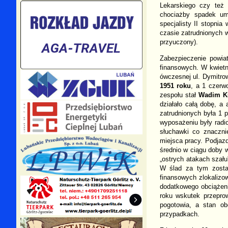
Lekarskiego czy też 
chociażby spadek um
specjalisty II stopnia 
czasie zatrudnionych w
przyuczony).
Zabezpieczenie powia
finansowych. W kwietn
ówczesnej ul. Dymitr
1951 roku
, a 1 czerw
zespołu stał
Wadim Ku
działało całą dobę, a
zatrudnionych była 1 p
wyposażeniu były radio
słuchawki co znaczni
miejsca pracy. Podjaz
średnio w ciągu doby w
„ostrych atakach szału
W ślad za tym został
finansowych zlokaliz
dodatkowego obciążeni
roku wskutek przeprow
pogotowia, a stan o
przypadkach.