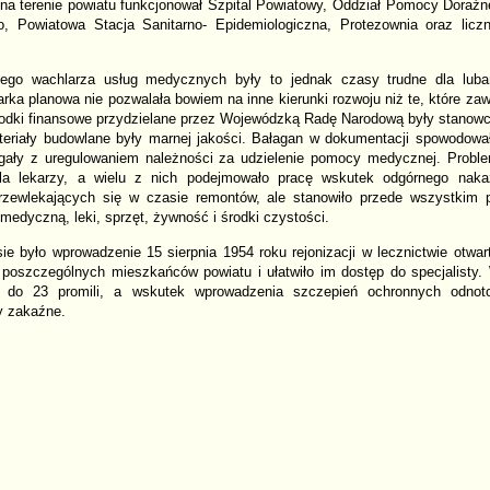
 na terenie powiatu funkcjonował Szpital Powiatowy, Oddział Pomocy Doraź
o, Powiatowa Stacja Sanitarno- Epidemiologiczna, Protezownia oraz licz
go wachlarza usług medycznych były to jednak czasy trudne dla lubań
rka planowa nie pozwalała bowiem na inne kierunki rozwoju niż te, które za
rodki finansowe przydzielane przez Wojewódzką Radę Narodową były stanowc
eriały budowlane były marnej jakości. Bałagan w dokumentacji spowodował
egały z uregulowaniem należności za udzielenie pomocy medycznej. Prob
dla lekarzy, a wielu z nich podejmowało pracę wskutek odgórnego nak
przewlekających się w czasie remontów, ale stanowiło przede wszystkim
edyczną, leki, sprzęt, żywność i środki czystości.
 było wprowadzenie 15 sierpnia 1954 roku rejonizacji w lecznictwie otwa
 poszczególnych mieszkańców powiatu i ułatwiło im dostęp do specjalisty.
5 do 23 promili, a wskutek wprowadzenia szczepień ochronnych odnot
y zakaźne.
S
r