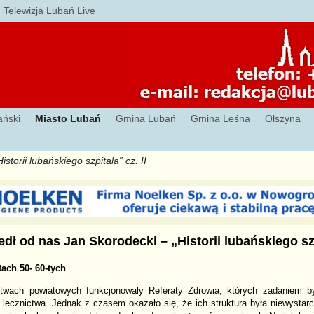
Telewizja Lubań Live
ański
Miasto Lubań
Gmina Lubań
Gmina Leśna
Olszyna
torii lubańskiego szpitala” cz. II
ł od nas Jan Skorodecki – „Historii lubańskiego szpi
tach 50- 60-tych
stwach powiatowych funkcjonowały Referaty Zdrowia, których zadaniem b
 lecznictwa. Jednak z czasem okazało się, że ich struktura była niewystar