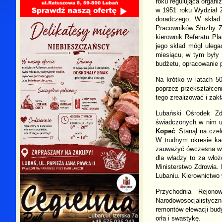
roku regulująca organi
w 1951 roku Wydział Z
doradczego. W skład 
Pracowników Służby Zd
kierownik Referatu Pl
jego skład mógł ulega
miesiącu, w tym były 
budżetu, opracowanie p
Na krótko w latach 50
poprzez przekształceni
tego zrealizować i zak
Lubański Ośrodek Zd
świadczonych w nim u
Kopeć
. Stanął na czel
W trudnym okresie kad
zauważyć ówczesna wła
dla władzy to za wło
Ministerstwo Zdrowia.
Lubaniu. Kierownictwo
Przychodnia Rejon
Narodowosocjalistycz
remontów elewacji budy
orła
i
swastykę
.