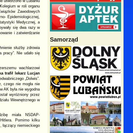
zie utworzono w Lubaniu
Kolegium w roli organu
y Związków Zawodowych
no- Epidemiologicznej,
tatystyki Medycznej, a
dbywały się dwa razy w
owanie i zatwierdzanie
Samorząd
hnienie służby zdrowia
a pracy”. Nie udało się
zerszemu wachlarzowi
a trafił lekarz Lucjan
Jedwabniczego „Dolwis”.
y, czego nie mogła nie
 w AK była nie wygodna
stał wyróżniony przez
ddziału Wewnętrznego w
dzibę miała NSDAP-
Hitlera. Pomimo kilku
l, łączący
niemieckiego