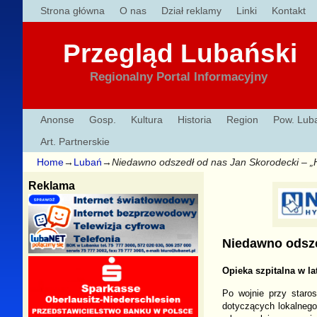
Strona główna
O nas
Dział reklamy
Linki
Kontakt
Przegląd Lubański
Regionalny Portal Informacyjny
Anonse
Gosp.
Kultura
Historia
Region
Pow. Lub
Art. Partnerskie
Home
→
Lubań
→
Niedawno odszedł od nas Jan Skorodecki – „His
Reklama
Niedawno odszed
Opieka szpitalna w la
Po wojnie przy staro
dotyczących lokalnego