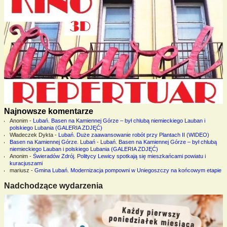
Najnowsze komentarze
Anonim
-
Lubań. Basen na Kamiennej Górze – był chlubą niemieckiego Lauban i
polskiego Lubania (GALERIA ZDJĘĆ)
Władeczek Dykta
-
Lubań. Duże zaawansowanie robót przy Plantach II (WIDEO)
Basen na Kamiennej Górze. Lubań
-
Lubań. Basen na Kamiennej Górze – był chlubą
niemieckiego Lauban i polskiego Lubania (GALERIA ZDJĘĆ)
Anonim
-
Świeradów Zdrój. Politycy Lewicy spotkają się mieszkańcami powiatu i
kuracjuszami
mariusz
-
Gmina Lubań. Modernizacja pompowni w Uniegoszczy na końcowym etapie
Nadchodzące wydarzenia