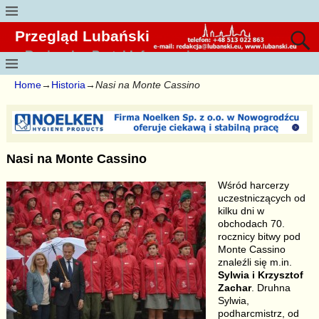
Przegląd Lubański
Regionalny Portal Informacyjny
Home
→
Historia
→
Nasi na Monte Cassino
Nasi na Monte Cassino
Wśród harcerzy
uczestniczących od
kilku dni w
obchodach 70.
rocznicy bitwy pod
Monte Cassino
znaleźli się m.in.
Sylwia i Krzysztof
Zachar
. Druhna
Sylwia,
podharcmistrz, od