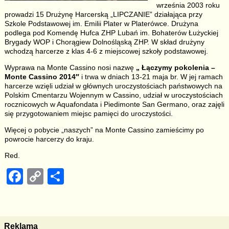
września 2003 roku
prowadzi 15 Drużynę Harcerską „LIPCZANIE” działająca przy
Szkole Podstawowej im. Emilii Plater w Platerówce. Drużyna
podlega pod Komendę Hufca ZHP Lubań im. Bohaterów Łużyckiej
Brygady WOP i Chorągiew Dolnośląską ZHP. W skład drużyny
wchodzą harcerze z klas 4-6 z miejscowej szkoły podstawowej.
Wyprawa na Monte Cassino nosi nazwę
„ Łączymy pokolenia –
Monte Cassino 2014″
i trwa w dniach 13-21 maja br. W jej ramach
harcerze wzięli udział w głównych uroczystościach państwowych na
Polskim Cmentarzu Wojennym w Cassino, udział w uroczystościach
rocznicowych w Aquafondata i Piedimonte San Germano, oraz zajęli
się przygotowaniem miejsc pamięci do uroczystości.
Więcej o pobycie „naszych” na Monte Cassino zamieścimy po
powrocie harcerzy do kraju.
Red.
F
C
S
a
o
h
c
p
ar
e
y
e
Reklama