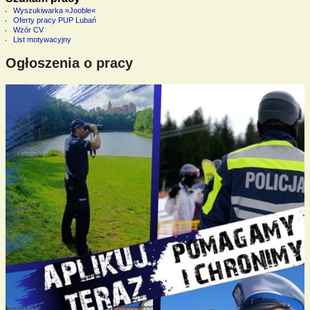
Wyszukiwarka »Jooble«
Oferty pracy PUP Lubań
Wzór CV
List motywacyjny
Ogłoszenia o pracy