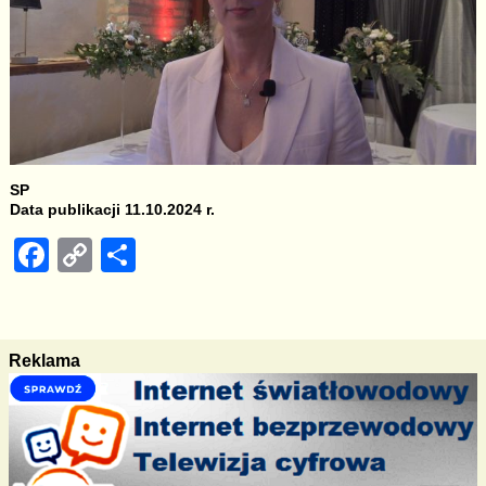
SP
Data publikacji 11.10.2024 r.
F
C
S
a
o
h
c
p
ar
e
y
e
Reklama
b
Li
o
n
o
k