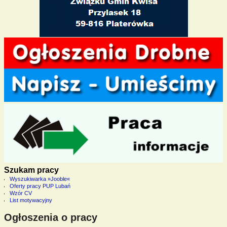
Szukam pracy
Wyszukiwarka »Jooble«
Oferty pracy PUP Lubań
Wzór CV
List motywacyjny
Ogłoszenia o pracy