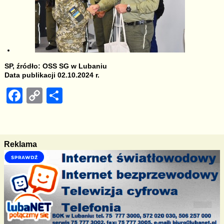
SP, źródło: OSS SG w Lubaniu
Data publikacji 02.10.2024 r.
F
C
S
a
o
h
c
p
ar
e
y
e
Reklama
b
Li
o
n
o
k
k