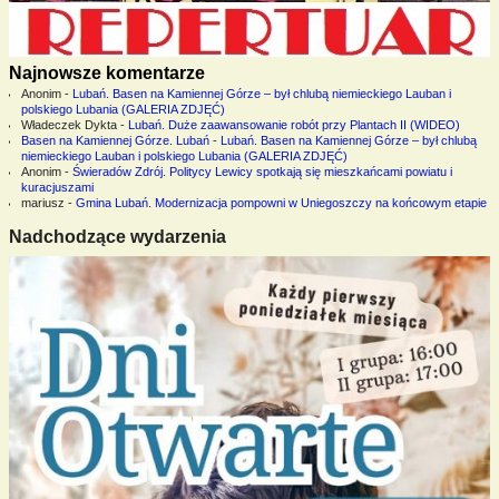
Najnowsze komentarze
Anonim
-
Lubań. Basen na Kamiennej Górze – był chlubą niemieckiego Lauban i
polskiego Lubania (GALERIA ZDJĘĆ)
Władeczek Dykta
-
Lubań. Duże zaawansowanie robót przy Plantach II (WIDEO)
Basen na Kamiennej Górze. Lubań
-
Lubań. Basen na Kamiennej Górze – był chlubą
niemieckiego Lauban i polskiego Lubania (GALERIA ZDJĘĆ)
Anonim
-
Świeradów Zdrój. Politycy Lewicy spotkają się mieszkańcami powiatu i
kuracjuszami
mariusz
-
Gmina Lubań. Modernizacja pompowni w Uniegoszczy na końcowym etapie
Nadchodzące wydarzenia