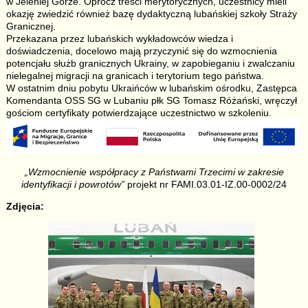
w Jeleniej Górze. Oprócz treści merytorycznych, uczestnicy mieli
okazję zwiedzić również bazę dydaktyczną lubańskiej szkoły Straży
Granicznej.
Przekazana przez lubańskich wykładowców wiedza i
doświadczenia, docelowo mają przyczynić się do wzmocnienia
potencjału służb granicznych Ukrainy, w zapobieganiu i zwalczaniu
nielegalnej migracji na granicach i terytorium tego państwa.
W ostatnim dniu pobytu Ukraińców w lubańskim ośrodku, Zastępca
Komendanta OSS SG w Lubaniu płk SG Tomasz Różański, wręczył
gościom certyfikaty potwierdzające uczestnictwo w szkoleniu.
„Wzmocnienie współpracy z Państwami Trzecimi w zakresie
identyfikacji i powrotów”
projekt nr FAMI.03.01-IZ.00-0002/24
Zdjęcia: