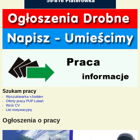
Szukam pracy
Wyszukiwarka »Jooble«
Oferty pracy PUP Lubań
Wzór CV
List motywacyjny
Ogłoszenia o pracy