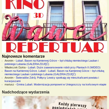
Najnowsze komentarze
Anonim
-
Lubań. Basen na Kamiennej Górze – był chlubą niemieckiego Lauban i
polskiego Lubania (GALERIA ZDJĘĆ)
Władeczek Dykta
-
Lubań. Duże zaawansowanie robót przy Plantach II (WIDEO)
Basen na Kamiennej Górze. Lubań
-
Lubań. Basen na Kamiennej Górze – był chlubą
niemieckiego Lauban i polskiego Lubania (GALERIA ZDJĘĆ)
Anonim
-
Świeradów Zdrój. Politycy Lewicy spotkają się mieszkańcami powiatu i
kuracjuszami
mariusz
-
Gmina Lubań. Modernizacja pompowni w Uniegoszczy na końcowym etapie
Nadchodzące wydarzenia