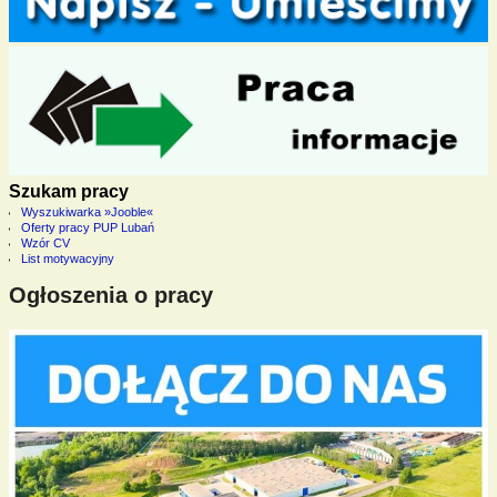
Szukam pracy
Wyszukiwarka »Jooble«
Oferty pracy PUP Lubań
Wzór CV
List motywacyjny
Ogłoszenia o pracy