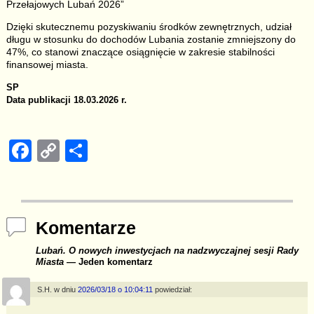
Przełajowych Lubań 2026”
Dzięki skutecznemu pozyskiwaniu środków zewnętrznych, udział
długu w stosunku do dochodów Lubania zostanie zmniejszony do
47%, co stanowi znaczące osiągnięcie w zakresie stabilności
finansowej miasta.
SP
Data publikacji 18.03.2026 r.
F
C
S
a
o
h
c
p
ar
e
y
e
Komentarze
b
Li
Lubań. O nowych inwestycjach na nadzwyczajnej sesji Rady
o
n
Miasta
— Jeden komentarz
o
k
S.H.
w dniu
2026/03/18 o 10:04:11
powiedział:
k