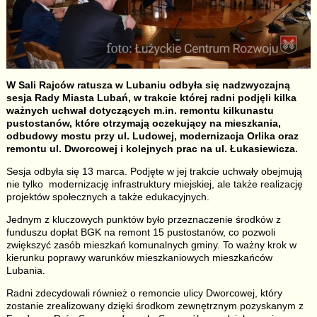
W Sali Rajców ratusza w Lubaniu odbyła się nadzwyczajną
sesja Rady Miasta Lubań, w trakcie której radni podjęli kilka
ważnych uchwał dotyczących m.in. remontu kilkunastu
pustostanów, które otrzymają oczekujący na mieszkania,
odbudowy mostu przy ul. Ludowej, modernizacja Orlika oraz
remontu ul. Dworcowej i kolejnych prac na ul. Łukasiewicza.
Sesja odbyła się 13 marca. Podjęte w jej trakcie uchwały obejmują
nie tylko modernizację infrastruktury miejskiej, ale także realizację
projektów społecznych a także edukacyjnych.
Jednym z kluczowych punktów było przeznaczenie środków z
funduszu dopłat BGK na remont 15 pustostanów, co pozwoli
zwiększyć zasób mieszkań komunalnych gminy. To ważny krok w
kierunku poprawy warunków mieszkaniowych mieszkańców
Lubania.
Radni zdecydowali również o remoncie ulicy Dworcowej, który
zostanie zrealizowany dzięki środkom zewnętrznym pozyskanym z