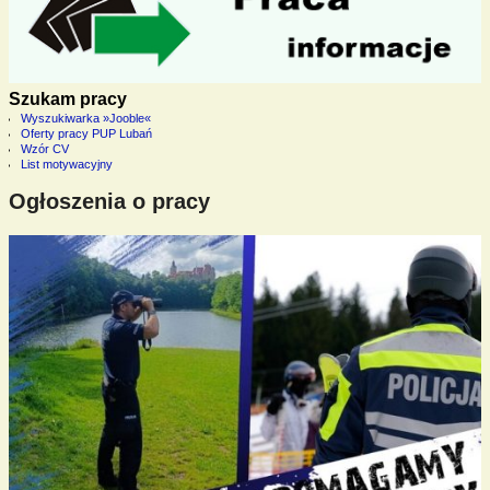
Szukam pracy
Wyszukiwarka »Jooble«
Oferty pracy PUP Lubań
Wzór CV
List motywacyjny
Ogłoszenia o pracy