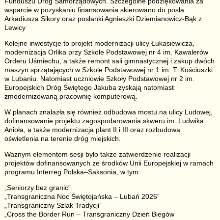
Funduszu Dróg Samorządowych. Szczególne podziękowania za
wsparcie w pozyskaniu finansowania skierowano do posła
Arkadiusza Sikory oraz posłanki Agnieszki Dziemianowicz-Bąk z
Lewicy
Kolejne inwestycje to projekt modernizacji ulicy Łukasiewicza,
modernizacja Orlika przy Szkole Podstawowej nr 4 im. Kawalerów
Orderu Uśmiechu, a także remont sali gimnastycznej i zakup dwóch
maszyn sprzątających w Szkole Podstawowej nr 1 im. T. Kościuszki
w Lubaniu. Natomiast uczniowie Szkoły Podstawowej nr 2 im.
Europejskich Dróg Świętego Jakuba zyskają natomiast
zmodernizowaną pracownię komputerową.
W planach znalazła się również odbudowa mostu na ulicy Ludowej,
dofinansowanie projektu zagospodarowania skweru im. Ludwika
Anioła, a także modernizacja plant II i III oraz rozbudowa
oświetlenia na terenie dróg miejskich.
Ważnym elementem sesji było także zatwierdzenie realizacji
projektów dofinansowanych ze środków Unii Europejskiej w ramach
programu Interreg Polska–Saksonia, w tym:
„Seniorzy bez granic”
„Transgraniczna Noc Świętojańska – Lubań 2026”
„Transgraniczny Szlak Tradycji”
„Cross the Border Run – Transgraniczny Dzień Biegów