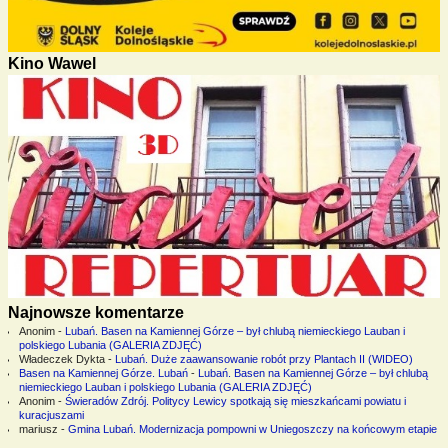
Kino Wawel
Najnowsze komentarze
Anonim
-
Lubań. Basen na Kamiennej Górze – był chlubą niemieckiego Lauban i
polskiego Lubania (GALERIA ZDJĘĆ)
Władeczek Dykta
-
Lubań. Duże zaawansowanie robót przy Plantach II (WIDEO)
Basen na Kamiennej Górze. Lubań
-
Lubań. Basen na Kamiennej Górze – był chlubą
niemieckiego Lauban i polskiego Lubania (GALERIA ZDJĘĆ)
Anonim
-
Świeradów Zdrój. Politycy Lewicy spotkają się mieszkańcami powiatu i
kuracjuszami
mariusz
-
Gmina Lubań. Modernizacja pompowni w Uniegoszczy na końcowym etapie