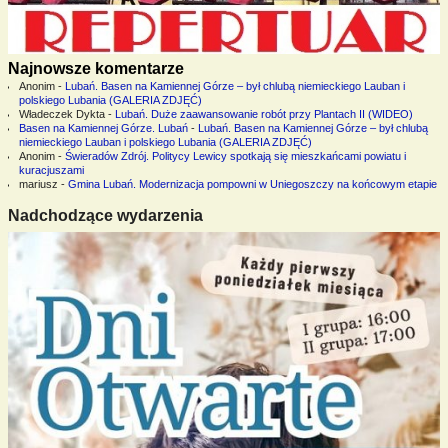
Najnowsze komentarze
Anonim
-
Lubań. Basen na Kamiennej Górze – był chlubą niemieckiego Lauban i
polskiego Lubania (GALERIA ZDJĘĆ)
Władeczek Dykta
-
Lubań. Duże zaawansowanie robót przy Plantach II (WIDEO)
Basen na Kamiennej Górze. Lubań
-
Lubań. Basen na Kamiennej Górze – był chlubą
niemieckiego Lauban i polskiego Lubania (GALERIA ZDJĘĆ)
Anonim
-
Świeradów Zdrój. Politycy Lewicy spotkają się mieszkańcami powiatu i
kuracjuszami
mariusz
-
Gmina Lubań. Modernizacja pompowni w Uniegoszczy na końcowym etapie
Nadchodzące wydarzenia