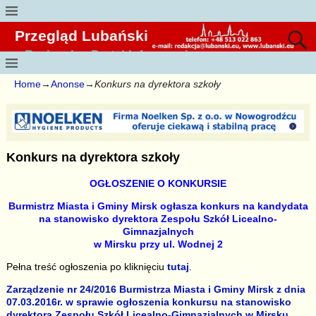
Przegląd Lubański
Regionalny Portal Informacyjny
Home
→
Anonse
→
Konkurs na dyrektora szkoły
Konkurs na dyrektora szkoły
OGŁOSZENIE O KONKURSIE
Burmistrz Miasta i Gminy Mirsk ogłasza konkurs na kandydata
na stanowisko dyrektora Zespołu Szkół Licealno-
Gimnazjalnych
w Mirsku przy ul. Wodnej 2
Pełna treść ogłoszenia po kliknięciu
t
utaj
.
Zarządzenie nr 24/2016 Burmistrza Miasta i Gminy Mirsk z dnia
07.03.2016r. w sprawie ogłoszenia konkursu na stanowisko
dyrektora Zespołu Szkół Licealno-Gimnazjalnych w Mirsku