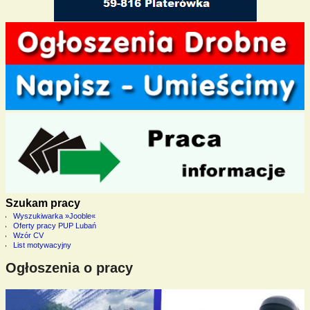
Szukam pracy
Wyszukiwarka »Jooble«
Oferty pracy PUP Lubań
Wzór CV
List motywacyjny
Ogłoszenia o pracy