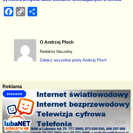
F
C
S
a
o
h
c
p
ar
e
y
e
O Andrzej Ploch
b
Li
Redaktor Naczelny
o
n
Zobacz wszystkie posty
Andrzej Ploch
o
k
k
Reklama