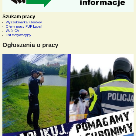
Szukam pracy
Wyszukiwarka »Jooble«
Oferty pracy PUP Lubań
Wzór CV
List motywacyjny
Ogłoszenia o pracy