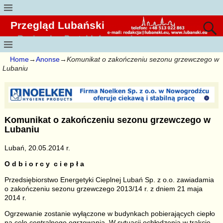
Przegląd Lubański
Regionalny Portal Informacyjny
Home
→
Anonse
→
Komunikat o zakończeniu sezonu grzewczego w
Lubaniu
Komunikat o zakończeniu sezonu grzewczego w
Lubaniu
Lubań, 20.05.2014 r.
O d b i o r c y c i e p ł a
Przedsiębiorstwo Energetyki Cieplnej Lubań Sp. z o.o. zawiadamia
o zakończeniu sezonu grzewczego 2013/14 r. z dniem 21 maja
2014 r.
Ogrzewanie zostanie wyłączone w budynkach pobierających ciepło
na cele centralnego ogrzewania. W sytuacji ochłodzenia w trakcie