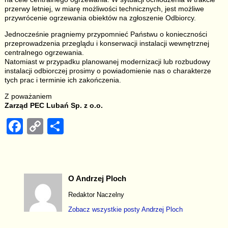
przerwy letniej, w miarę możliwości technicznych, jest możliwe
przywrócenie ogrzewania obiektów na zgłoszenie Odbiorcy.
Jednocześnie pragniemy przypomnieć Państwu o konieczności
przeprowadzenia przeglądu i konserwacji instalacji wewnętrznej
centralnego ogrzewania.
Natomiast w przypadku planowanej modernizacji lub rozbudowy
instalacji odbiorczej prosimy o powiadomienie nas o charakterze
tych prac i terminie ich zakończenia.
Z poważaniem
Zarząd PEC Lubań Sp. z o.o.
F
C
S
a
o
h
c
p
ar
e
y
e
O Andrzej Ploch
b
Li
Redaktor Naczelny
o
n
Zobacz wszystkie posty
Andrzej Ploch
o
k