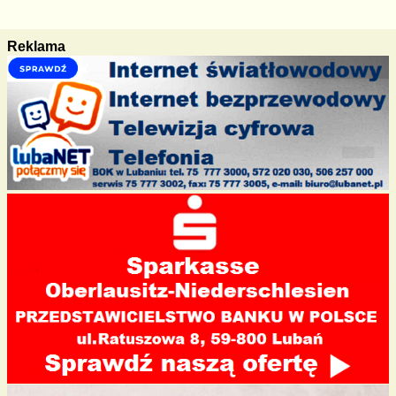
k
Reklama