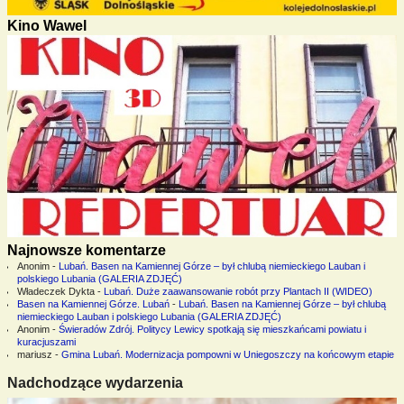
Kino Wawel
Najnowsze komentarze
Anonim
-
Lubań. Basen na Kamiennej Górze – był chlubą niemieckiego Lauban i
polskiego Lubania (GALERIA ZDJĘĆ)
Władeczek Dykta
-
Lubań. Duże zaawansowanie robót przy Plantach II (WIDEO)
Basen na Kamiennej Górze. Lubań
-
Lubań. Basen na Kamiennej Górze – był chlubą
niemieckiego Lauban i polskiego Lubania (GALERIA ZDJĘĆ)
Anonim
-
Świeradów Zdrój. Politycy Lewicy spotkają się mieszkańcami powiatu i
kuracjuszami
mariusz
-
Gmina Lubań. Modernizacja pompowni w Uniegoszczy na końcowym etapie
Nadchodzące wydarzenia