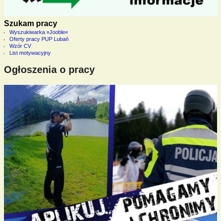
Szukam pracy
Wyszukiwarka »Jooble«
Oferty pracy PUP Lubań
Wzór CV
List motywacyjny
Ogłoszenia o pracy