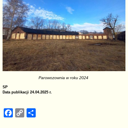
Parowozownia w roku 2024
SP
Data publikacji 24.04.2025 r.
F
C
S
a
o
h