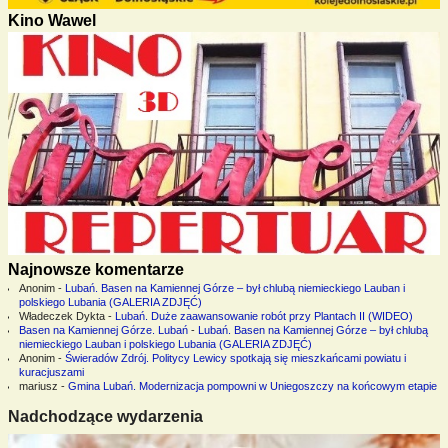
Kino Wawel
Najnowsze komentarze
Anonim
-
Lubań. Basen na Kamiennej Górze – był chlubą niemieckiego Lauban i
polskiego Lubania (GALERIA ZDJĘĆ)
Władeczek Dykta
-
Lubań. Duże zaawansowanie robót przy Plantach II (WIDEO)
Basen na Kamiennej Górze. Lubań
-
Lubań. Basen na Kamiennej Górze – był chlubą
niemieckiego Lauban i polskiego Lubania (GALERIA ZDJĘĆ)
Anonim
-
Świeradów Zdrój. Politycy Lewicy spotkają się mieszkańcami powiatu i
kuracjuszami
mariusz
-
Gmina Lubań. Modernizacja pompowni w Uniegoszczy na końcowym etapie
Nadchodzące wydarzenia