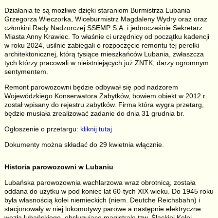
Działania te są możliwe dzięki staraniom Burmistrza Lubania
Grzegorza Wieczorka, Wiceburmistrz Magdaleny Wydry oraz oraz
członkini Rady Nadzorczej SSEMP S.A. i jednocześnie Sekretarz
Miasta Anny Krawiec. To właśnie ci urzędnicy od początku kadencji
w roku 2024, usilnie zabiegali o rozpoczęcie remontu tej perełki
architektonicznej, którą tysiące mieszkańców Lubania, zwłaszcza
tych którzy pracowali w nieistniejących już ZNTK, darzy ogromnym
sentymentem.
Remont parowozowni będzie odbywał się pod nadzorem
Wojewódzkiego Konserwatora Zabytków, bowiem obiekt w 2012 r.
został wpisany do rejestru zabytków. Firma która wygra przetarg,
będzie musiała zrealizować zadanie do dnia 31 grudnia br.
Ogłoszenie o przetargu:
kliknij tutaj
Dokumenty można składać do 29 kwietnia włącznie.
Historia parowozowni w Lubaniu
Lubańska parowozownia wachlarzowa wraz obrotnicą, została
oddana do użytku w pod koniec lat 60-tych XIX wieku. Do 1945 roku
była własnością kolei niemieckich (niem. Deutche Reichsbahn) i
stacjonowały w niej lokomotywy parowe a następnie elektryczne
węzła lubańskiego, obsługujące magistralę tzw. Śląskiej Kolei