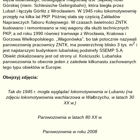
Górskiej (niem. Schlesische Gebirgsbahn), która biegła przez
Lubań i łączyła Görlitz z Wrocławiem. W 1945 roku lokomotywownię
przejęły na kilka lat PKP. Później stała się częścią Zakładów
Naprawczych Taboru Kolejowego. W czasach świetności ZNTK
budowano i remontowano w niej wagony dla służb technicznych
PKP, a od roku 1990 również tramwaje z Wrocławia, Krakowa i
Gorzowa Wielkopolskiego. „Wagonówka”, bo tak potocznie nazywali
2
parowozownię pracownicy ZNTK, ma powierzchnię blisko 3 tys. m
i
jest najstarszym budynkiem lubańskiej podstrefy SSEMP S.A.
Obiekt zlokalizowany jest od strony ul. Kościuszki. Lubańska
parowozownia to obecnie jeden z zaledwie kilkunastu zachowanych
tego typu obiektów w Europie.
Obejrzyj zdjęcia:
Tak do 1945 r. mogła wyglądać lokomotywownia w Lubaniu (na
zdjęciu lokomotywownia wachlarzowa w Wałbrzychu, w latach 30
XX w.)
Parowozownia w latach 80 XX w.
Parowozownia w roku 2008