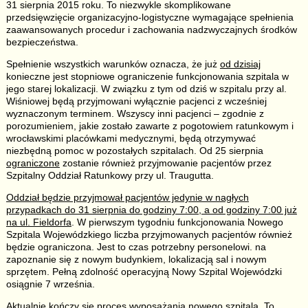
31 sierpnia 2015 roku. To niezwykle skomplikowane
przedsięwzięcie organizacyjno-logistyczne wymagające spełnienia
zaawansowanych procedur i zachowania nadzwyczajnych środków
bezpieczeństwa.
Spełnienie wszystkich warunków oznacza, że już
od dzisiaj
konieczne jest stopniowe ograniczenie funkcjonowania szpitala w
jego starej lokalizacji. W związku z tym od dziś w szpitalu przy al.
Wiśniowej będą przyjmowani wyłącznie pacjenci z wcześniej
wyznaczonym terminem. Wszyscy inni pacjenci – zgodnie z
porozumieniem, jakie zostało zawarte z pogotowiem ratunkowym i
wrocławskimi placówkami medycznymi, będą otrzymywać
niezbędną pomoc w pozostałych szpitalach.
Od 25 sierpnia
ograniczone
zostanie również przyjmowanie pacjentów przez
Szpitalny Oddział Ratunkowy przy ul. Traugutta.
Oddział będzie przyjmował pacjentów jedynie w nagłych
przypadkach do 31 sierpnia do godziny 7:00, a od godziny 7:00 już
na ul. Fieldorfa
. W pierwszym tygodniu funkcjonowania Nowego
Szpitala Wojewódzkiego liczba przyjmowanych pacjentów również
będzie ograniczona. Jest to czas potrzebny personelowi. na
zapoznanie się z nowym budynkiem, lokalizacją sal i nowym
sprzętem. Pełną zdolność operacyjną Nowy Szpital Wojewódzki
osiągnie 7 września.
Aktualnie kończy się proces wyposażania nowego szpitala. To