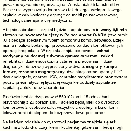
poważne wyzwanie organizacyjne. W ostatnich 25 latach nikt w
Polsce nie wyposażał jednorazowo tak dużego, wieloprofilowego
szpitala w cały konieczny osprzęt: od mebli po zaawansowaną
technologicznie aparaturę medyczną.
A tej nie zabraknie – szpital będzie zaopatrzony m.in.
warty 5,5 mln
złotych najnowocześniejszy w Polsce aparat O-ARM
(tzw. ramię
„O”) będące specjalnym typem tomografu komputerowego. Dzięki
niemu możliwe będzie np. prowadzenie bardzo skomplikowanych
operacji kręgosłupa. W szpitalu znajdą się również
zakład
medycyny nuklearnej z dwoma gammakamerami
, zakład
rehabilitacji, dział endoskopii z czterema pracowniami, dział
diagnostyki obrazowej wyposażony w dwa
tomografy kompu­
terowe
,
rezonans magnetyczny
, dwa stacjonarne aparaty RTG,
dwa angiografy, aparaty USG, centralna sterylizatornia oraz system
poczty pneumatycznej łączącej wszystkie oddziały szpitala ze
szpitalną apteką oraz laboratorium.
Placówka będzie dysponować 550 łóżkami, 15 oddziałami i
przychodnią z 20 poradniami. Pacjenci będą mieli do dyspozycji
komfortowe 2-osobowe sale, wszystkie z osobnymi łazienkami,
telewizorami i dostępem do bezprzewodowego internetu.
Na każdym oddziale do dyspozycji pacjentów znajdzie się też
kuchnia z lodówką, czajnikiem i kuchenką, gdzie sami będą mogli