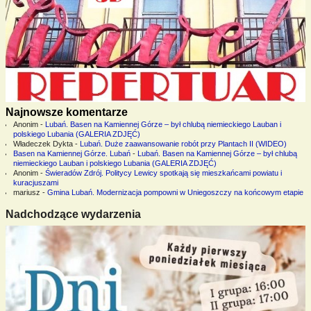
Najnowsze komentarze
Anonim
-
Lubań. Basen na Kamiennej Górze – był chlubą niemieckiego Lauban i
polskiego Lubania (GALERIA ZDJĘĆ)
Władeczek Dykta
-
Lubań. Duże zaawansowanie robót przy Plantach II (WIDEO)
Basen na Kamiennej Górze. Lubań
-
Lubań. Basen na Kamiennej Górze – był chlubą
niemieckiego Lauban i polskiego Lubania (GALERIA ZDJĘĆ)
Anonim
-
Świeradów Zdrój. Politycy Lewicy spotkają się mieszkańcami powiatu i
kuracjuszami
mariusz
-
Gmina Lubań. Modernizacja pompowni w Uniegoszczy na końcowym etapie
Nadchodzące wydarzenia