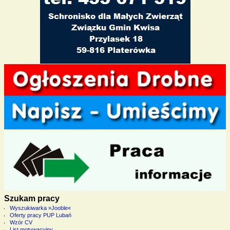
Szukam pracy
Wyszukiwarka »Jooble«
Oferty pracy PUP Lubań
Wzór CV
List motywacyjny