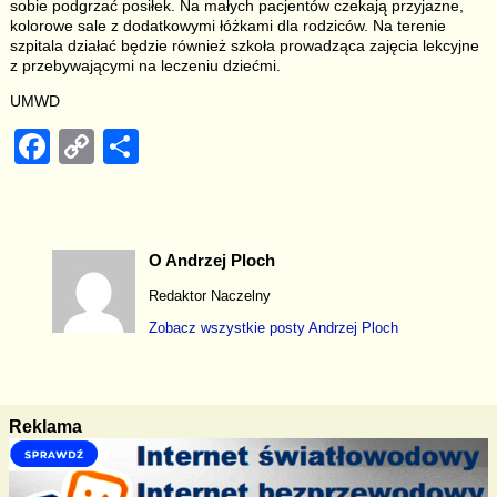
sobie podgrzać posiłek. Na małych pacjentów czekają przyjazne,
kolorowe sale z dodatkowymi łóżkami dla rodziców. Na terenie
szpitala działać będzie również szkoła prowadząca zajęcia lekcyjne
z przebywającymi na leczeniu dziećmi.
UMWD
F
C
S
a
o
h
c
p
ar
e
y
e
O Andrzej Ploch
b
Li
Redaktor Naczelny
o
n
Zobacz wszystkie posty
Andrzej Ploch
o
k
k
Reklama