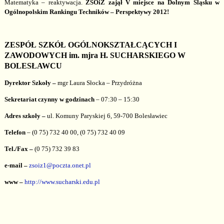
Matematyka – reaktywacja.
ZSOiZ zajął V miejsce na Dolnym Śląsku w
Ogólnopolskim Rankingu Techników – Perspektywy 2012!
ZESPÓŁ SZKÓŁ OGÓLNOKSZTAŁCĄCYCH I
ZAWODOWYCH im. mjra H. SUCHARSKIEGO W
BOLESŁAWCU
Dyrektor Szkoły –
mgr Laura Słocka – Przydróżna
Sekretariat czynny w godzinach
– 07:30 – 15:30
Adres szkoły –
ul. Komuny Paryskiej 6, 59-700 Bolesławiec
Telefon
– (0 75) 732 40 00, (0 75) 732 40 09
Tel./Fax –
(0 75) 732 39 83
e-mail –
zsoiz1@poczta.onet.pl
www –
http://www.sucharski.edu.pl