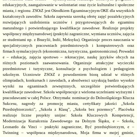
edukacyjnych, zaangażowanie w wolontariat oraz życie kulturalne i społeczne
miasta, i regionu. ZSOiZ jest Ośrodkiem Egzaminacyjnym OKE dla wszystkich
kształconych zawodów.
Szkoła zapewnia
szeroką ofertę zajęć pozalekcyjnych
rozwijających uzdolnienia uczniów i przygotowujących do egzaminu
maturalnego i potwierdzającego kwalifikacje zawodowe. Realizuje projekty
współpracy międzynarodowej (praktyki zagraniczne, wymiana uczniów, zajęcia
ze studentami np. z Brazylii, Indii, Meksyku). Organizuje proces nauczania w
specjalistycznych pracowniach przedmiotowych i komputerowych oraz
firmach symulacyjnych (ekonomiczna, turystyczna, gastronomiczna). Prowadzi
e – edukację, zajęcia sportowo – rekreacyjne, naukę języków obcych na
różnych poziomach zaawansowania. Organizuje atrakcyjne wycieczki
przedmiotowe i turystyczne, konsultacje z psychologiem i pedagogiem
szkolnym. Uczniowie ZSOiZ z powodzeniem biorą udział w różnych
olimpiadach, konkursach i zawodach, a absolwenci uzyskują bardzo wysokie
wyniki na egzaminach zewnętrznych, szczególnie potwierdzających
kwalifikacje zawodowe. Szkoła współpracuje z wieloma uczelniami wyższymi i
pracodawcami w całej Polsce. Otrzymała: nominacje do Dolnośląskiego Klucza
Sukcesu, nagrody za promocję miasta, certyfikaty jakości „Szkoła
Przedsiębiorczości”, „Szkoła z Klasą”, „Szkoła bez przemocy”. Placówka
realizuje liczne projekty unijne: Szkoła Kluczowych Kompetencji,
Modernizacja Kształcenia Zawodowego na Dolnym Śląsku, e – Szkoła,
Leonardo da Vinci – praktyki zagraniczne, Być przedsiębiorczym, e –
Twinning – współpraca międzynarodowa, Moja firma w mojej gminie,