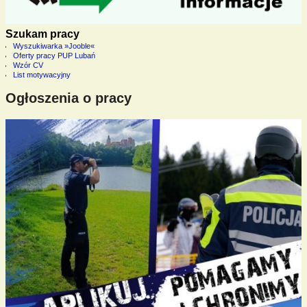
Szukam pracy
Wyszukiwarka »Jooble«
Oferty pracy PUP Lubań
Wzór CV
List motywacyjny
Ogłoszenia o pracy