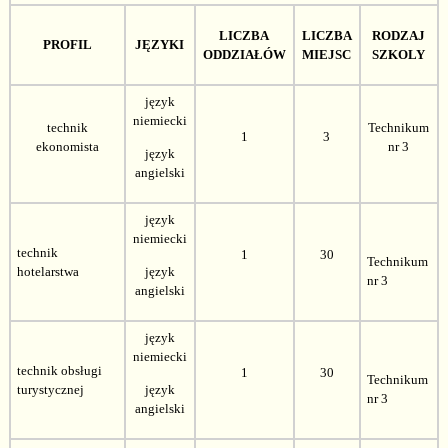
LICZBA
LICZBA
RODZAJ
PROFIL
JĘZYKI
ODDZIAŁÓW
MIEJSC
SZKOLY
język
niemiecki
technik
Technikum
1
3
ekonomista
nr 3
język
angielski
język
niemiecki
technik
1
30
Technikum
hotelarstwa
język
nr 3
angielski
język
niemiecki
technik obsługi
1
30
Technikum
turystycznej
język
nr 3
angielski