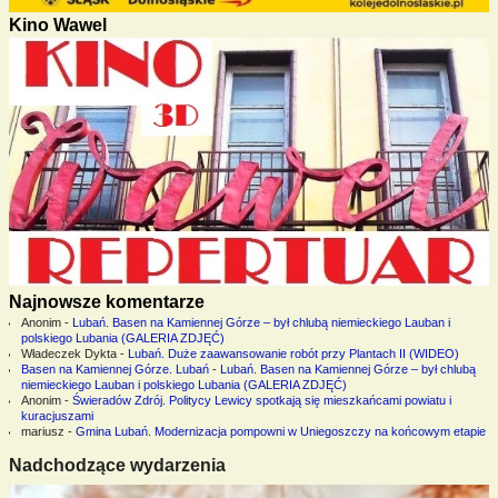
Kino Wawel
Najnowsze komentarze
Anonim
-
Lubań. Basen na Kamiennej Górze – był chlubą niemieckiego Lauban i
polskiego Lubania (GALERIA ZDJĘĆ)
Władeczek Dykta
-
Lubań. Duże zaawansowanie robót przy Plantach II (WIDEO)
Basen na Kamiennej Górze. Lubań
-
Lubań. Basen na Kamiennej Górze – był chlubą
niemieckiego Lauban i polskiego Lubania (GALERIA ZDJĘĆ)
Anonim
-
Świeradów Zdrój. Politycy Lewicy spotkają się mieszkańcami powiatu i
kuracjuszami
mariusz
-
Gmina Lubań. Modernizacja pompowni w Uniegoszczy na końcowym etapie
Nadchodzące wydarzenia