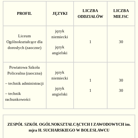
LICZBA
LICZBA
PROFIL
JĘZYKI
ODDZIAŁÓW
MIEJSC
język
Liceum
niemiecki
Ogólnokształcące dla
1
30
język
dorosłych (zaoczne)
angielski
Powiatowa Szkoła
język
Policealna (zaoczna)
niemiecki
1
30
– technik administracji
język
1
30
– technik
angielski
rachunkowości
ZESPÓŁ SZKÓŁ OGÓLNOKSZTAŁCĄCYCH I ZAWODOWYCH im.
mjra H. SUCHARSKIEGO W BOLESŁAWCU