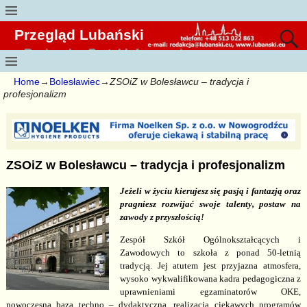
Przegląd Lubański
Regionalny Portal Informacyjny
Home
→
Bolesławiec
→
ZSOiZ w Bolesławcu – tradycja i
profesjonalizm
ZSOiZ w Bolesławcu – tradycja i profesjonalizm
Jeżeli w życiu kierujesz się pasją i fantazją oraz
pragniesz rozwijać swoje talenty, postaw na
zawody z przyszłością!
Zespół Szkół Ogólnokształcących i
Zawodowych to szkoła z ponad 50-letnią
tradycją. Jej atutem jest przyjazna atmosfera,
wysoko wykwalifikowana kadra pedagogiczna z
uprawnieniami egzaminatorów OKE,
nowoczesna baza techno – dydaktyczna, realizacja ciekawych programów