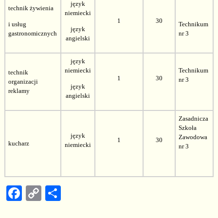
język
technik żywienia
niemiecki
1
30
i usług
Technikum
język
gastronomicznych
nr 3
angielski
język
niemiecki
Technikum
technik
1
30
nr 3
organizacji
język
reklamy
angielski
Zasadnicza
Szkoła
język
Zawodowa
1
30
kucharz
niemiecki
nr 3
F
C
S
a
o
h