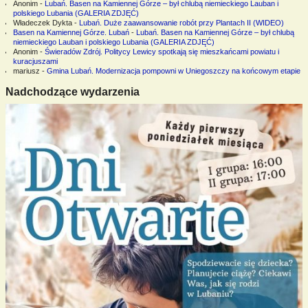
Anonim
-
Lubań. Basen na Kamiennej Górze – był chlubą niemieckiego Lauban i
polskiego Lubania (GALERIA ZDJĘĆ)
Władeczek Dykta
-
Lubań. Duże zaawansowanie robót przy Plantach II (WIDEO)
Basen na Kamiennej Górze. Lubań
-
Lubań. Basen na Kamiennej Górze – był chlubą
niemieckiego Lauban i polskiego Lubania (GALERIA ZDJĘĆ)
Anonim
-
Świeradów Zdrój. Politycy Lewicy spotkają się mieszkańcami powiatu i
kuracjuszami
mariusz
-
Gmina Lubań. Modernizacja pompowni w Uniegoszczy na końcowym etapie
Nadchodzące wydarzenia