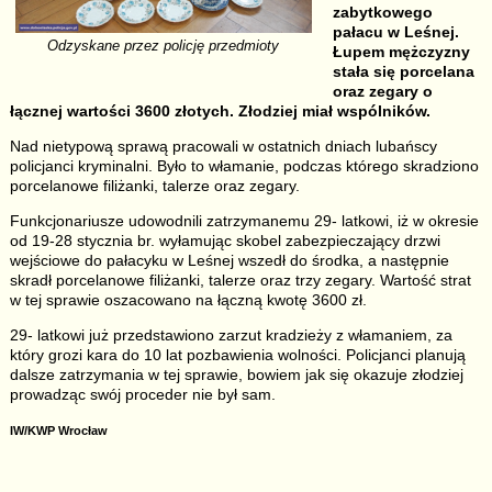
zabytkowego
pałacu w Leśnej.
Odzyskane przez policję przedmioty
Łupem mężczyzny
stała się porcelana
oraz zegary o
łącznej wartości 3600 złotych. Złodziej miał wspólników.
Nad nietypową sprawą pracowali w ostatnich dniach lubańscy
policjanci kryminalni. Było to włamanie, podczas którego skradziono
porcelanowe filiżanki, talerze oraz zegary.
Funkcjonariusze udowodnili zatrzymanemu 29- latkowi, iż w okresie
od 19-28 stycznia br. wyłamując skobel zabezpieczający drzwi
wejściowe do pałacyku w Leśnej wszedł do środka, a następnie
skradł porcelanowe filiżanki, talerze oraz trzy zegary. Wartość strat
w tej sprawie oszacowano na łączną kwotę 3600 zł.
29- latkowi już przedstawiono zarzut kradzieży z włamaniem, za
który grozi kara do 10 lat pozbawienia wolności. Policjanci planują
dalsze zatrzymania w tej sprawie, bowiem jak się okazuje złodziej
prowadząc swój proceder nie był sam.
IW/KWP Wrocław