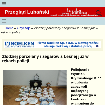
Przegląd Lubański
Regionalny Portal Informacyjny
Home
→
Obyczaje
→
Złodziej porcelany i zegarów z Leśnej już w
rękach policji
Złodziej porcelany i zegarów z Leśnej już w
rękach policji
Policjanci z
Wydziału
Kryminalnego KPP
w Lubaniu
zatrzymali
mężczyznę
podejrzanego o
kradzież z
włamaniem do