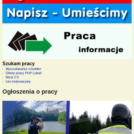
Szukam pracy
Wyszukiwarka »Jooble«
Oferty pracy PUP Lubań
Wzór CV
List motywacyjny
Ogłoszenia o pracy