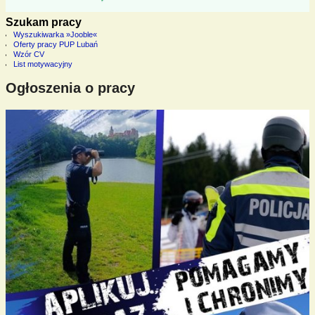
Szukam pracy
Wyszukiwarka »Jooble«
Oferty pracy PUP Lubań
Wzór CV
List motywacyjny
Ogłoszenia o pracy