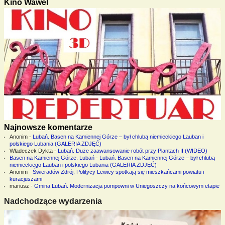
Kino Wawel
Najnowsze komentarze
Anonim
-
Lubań. Basen na Kamiennej Górze – był chlubą niemieckiego Lauban i
polskiego Lubania (GALERIA ZDJĘĆ)
Władeczek Dykta
-
Lubań. Duże zaawansowanie robót przy Plantach II (WIDEO)
Basen na Kamiennej Górze. Lubań
-
Lubań. Basen na Kamiennej Górze – był chlubą
niemieckiego Lauban i polskiego Lubania (GALERIA ZDJĘĆ)
Anonim
-
Świeradów Zdrój. Politycy Lewicy spotkają się mieszkańcami powiatu i
kuracjuszami
mariusz
-
Gmina Lubań. Modernizacja pompowni w Uniegoszczy na końcowym etapie
Nadchodzące wydarzenia