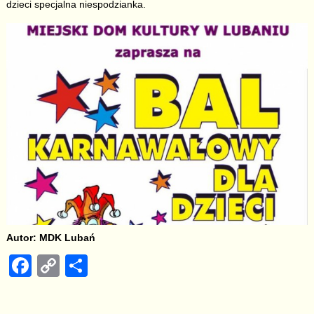
dzieci specjalna niespodzianka.
Autor: MDK Lubań
F
C
S
a
o
h
c
p
ar