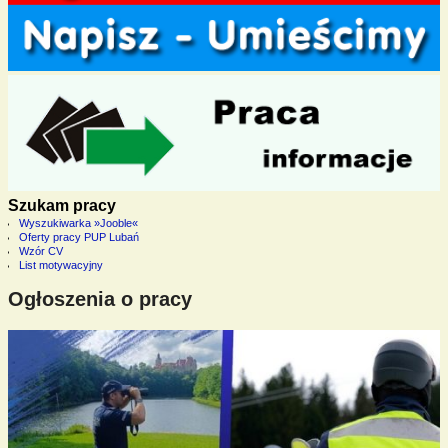
Szukam pracy
Wyszukiwarka »Jooble«
Oferty pracy PUP Lubań
Wzór CV
List motywacyjny
Ogłoszenia o pracy