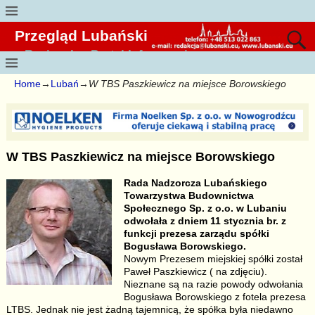
Przegląd Lubański
Regionalny Portal Informacyjny
Home
→
Lubań
→
W TBS Paszkiewicz na miejsce Borowskiego
W TBS Paszkiewicz na miejsce Borowskiego
Rada Nadzorcza Lubańskiego
Towarzystwa Budownictwa
Społecznego Sp. z o.o. w Lubaniu
odwołała z dniem 11 stycznia br. z
funkcji prezesa zarządu spółki
Bogusława Borowskiego.
Nowym Prezesem miejskiej spółki został
Paweł Paszkiewicz ( na zdjęciu).
Nieznane są na razie powody odwołania
Bogusława Borowskiego z fotela prezesa
LTBS. Jednak nie jest żadną tajemnicą, że spółka była niedawno