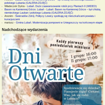
polskiego Lubania (GALERIA ZDJĘĆ)
Władeczek Dykta
-
Lubań. Duże zaawansowanie robót przy Plantach II (WIDEO)
Basen na Kamiennej Górze. Lubań
-
Lubań. Basen na Kamiennej Górze – był chlubą
niemieckiego Lauban i polskiego Lubania (GALERIA ZDJĘĆ)
Anonim
-
Świeradów Zdrój. Politycy Lewicy spotkają się mieszkańcami powiatu i
kuracjuszami
mariusz
-
Gmina Lubań. Modernizacja pompowni w Uniegoszczy na końcowym etapie
Nadchodzące wydarzenia