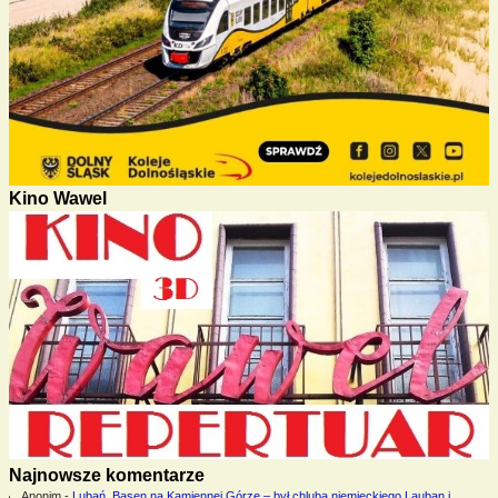
Kino Wawel
Najnowsze komentarze
Anonim
-
Lubań. Basen na Kamiennej Górze – był chlubą niemieckiego Lauban i