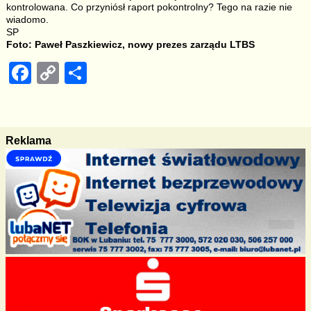
kontrolowana. Co przyniósł raport pokontrolny? Tego na razie nie
wiadomo.
SP
Foto: Paweł Paszkiewicz, nowy prezes zarządu LTBS
F
C
S
a
o
h
c
p
ar
e
y
e
Reklama
b
Li
o
n
o
k
k