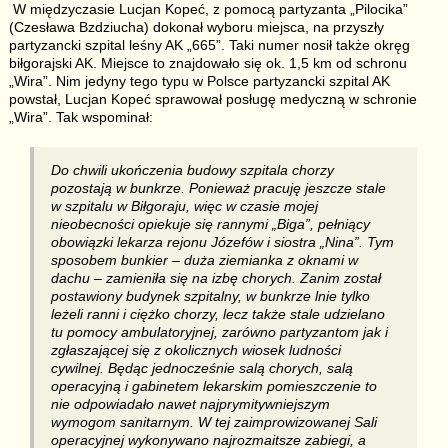
W międzyczasie Lucjan Kopeć, z pomocą partyzanta „Pilocika”
(Czesława Bzdziucha) dokonał wyboru miejsca, na przyszły
partyzancki szpital leśny AK „665”. Taki numer nosił także okręg
biłgorajski AK. Miejsce to znajdowało się ok. 1,5 km od schronu
„Wira”. Nim jedyny tego typu w Polsce partyzancki szpital AK
powstał, Lucjan Kopeć sprawował posługę medyczną w schronie
„Wira”. Tak wspominał:
Do chwili ukończenia budowy szpitala chorzy
pozostają w bunkrze. Ponieważ pracuję jeszcze stale
w szpitalu w Biłgoraju, więc w czasie mojej
nieobecności opiekuje się rannymi „Biga”, pełniący
obowiązki lekarza rejonu Józefów i siostra „Nina”. Tym
sposobem bunkier – duża ziemianka z oknami w
dachu – zamieniła się na izbę chorych. Zanim został
postawiony budynek szpitalny, w bunkrze lnie tylko
leżeli ranni i ciężko chorzy, lecz także stale udzielano
tu pomocy ambulatoryjnej, zarówno partyzantom jak i
zgłaszającej się z okolicznych wiosek ludności
cywilnej. Będąc jednocześnie salą chorych, salą
operacyjną i gabinetem lekarskim pomieszczenie to
nie odpowiadało nawet najprymitywniejszym
wymogom sanitarnym. W tej zaimprowizowanej Sali
operacyjnej wykonywano najrozmaitsze zabiegi, a