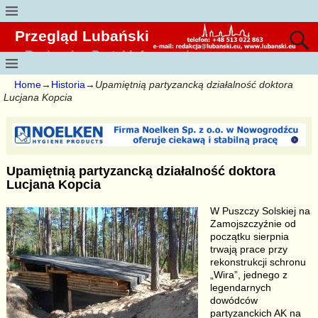
Przegląd Lubański
Regionalny Portal Informacyjny
Home
→
Historia
→
Upamiętnią partyzancką działalność doktora
Lucjana Kopcia
Upamiętnią partyzancką działalność doktora
Lucjana Kopcia
W Puszczy Solskiej na
Zamojszczyźnie od
początku sierpnia
trwają prace przy
rekonstrukcji schronu
„Wira”, jednego z
legendarnych
dowódców
partyzanckich AK na