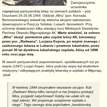
Zamojszczyźnie,
uczestnika
największej partyzanckiej bitwy na ziemiach polskich – pod
Osuchami 24-25.06.1944. Oddział „Wira” (por. Konrada
Bartoszewskiego) wsławił się wieloma akcjami sabotażowo-
dywersyjnymi w Puszczy Solskiej i Lasach Janowskich. Przy
schronie działał przez kilka miesięcy kurs Młodszych Dowódców
Piechoty Obwodu Biłgorajskiego AK.
Warto wiedzieć, że schron
„Wira” służył pierwotnie jako szpital leśny AK, kierowany
przez por. „Radwana”, Lucjana Kopcia, po wojnie znanego i
zasłużonego lekarza w Lubaniu i powiecie lubańskim, przez
ponad 30 lat dyrektora lubańskiego szpitala, który od 1998
roku nosi jego imię.
W swoich partyzanckich wspomnieniach, opublikowanych tuż po
wojnie (1947) Lucjan Kopeć, który podczas wojny był studentem
medycyny i odbywającym praktykę lekarską w szpitalu w Biłgoraju,
pisał:
W kwietniu 1944 otrzymałem wezwanie od ppor. Kuli:
„Radwan! Mamy kilku rannych w mp [miejscu postoju]
Wira, przyjedź natychmiast! Gdyby nie udało ich się
stąd zabrać, Wir proponuje urządzenie szpitala u
niego”. Tego samego dnia pojechałem „bandziorską