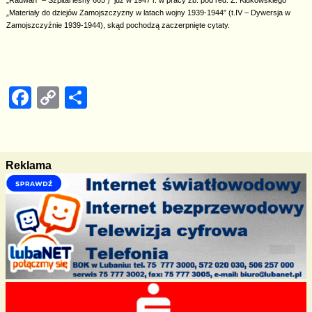
„Radwan” – Szpital leśny 665 ) już w 1947 r. w pracy zb. pod red. Z. Klukowskiego
„Materiały do dziejów Zamojszczyzny w latach wojny 1939-1944” (t.IV – Dywersja w
Zamojszczyźnie 1939-1944), skąd pochodzą zaczerpnięte cytaty.
F
C
S
a
o
h
c
p
ar
e
y
e
Reklama
b
Li
o
n
o
k
k