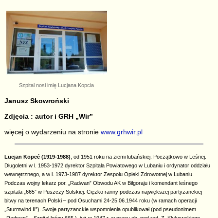
Szpital nosi imię Lucjana Kopcia
Janusz Skowroński
Zdjęcia : autor i GRH „Wir”
więcej o wydarzeniu na stronie
www.grhwir.pl
Lucjan Kopeć (1919-1988)
, od 1951 roku na ziemi lubańskiej. Początkowo w Leśnej.
Długoletni w l. 1953-1972 dyrektor Szpitala Powiatowego w Lubaniu i ordynator oddziału
wewnętrznego, a w l. 1973-1987 dyrektor Zespołu Opieki Zdrowotnej w Lubaniu.
Podczas wojny lekarz por. „Radwan” Obwodu AK w Biłgoraju i komendant leśnego
szpitala „665” w Puszczy Solskiej. Ciężko ranny podczas największej partyzanckiej
bitwy na terenach Polski – pod Osuchami 24-25.06.1944 roku (w ramach operacji
„Sturmwind II”). Swoje partyzanckie wspomnienia opublikował (pod pseudonimem