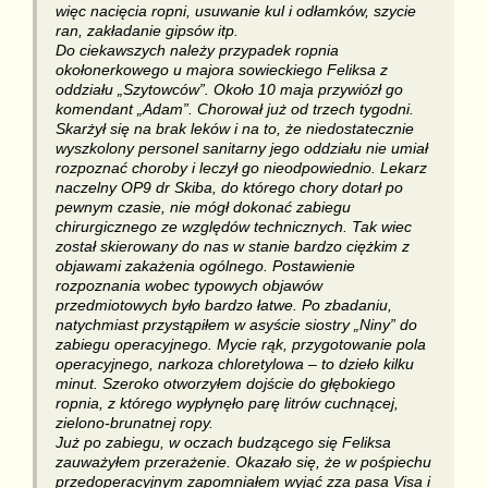
więc nacięcia ropni, usuwanie kul i odłamków, szycie
ran, zakładanie gipsów itp.
Do ciekawszych należy przypadek ropnia
okołonerkowego u majora sowieckiego Feliksa z
oddziału „Szytowców”. Około 10 maja przywiózł go
komendant „Adam”. Chorował już od trzech tygodni.
Skarżył się na brak leków i na to, że niedostatecznie
wyszkolony personel sanitarny jego oddziału nie umiał
rozpoznać choroby i leczył go nieodpowiednio. Lekarz
naczelny OP9 dr Skiba, do którego chory dotarł po
pewnym czasie, nie mógł dokonać zabiegu
chirurgicznego ze względów technicznych. Tak wiec
został skierowany do nas w stanie bardzo ciężkim z
objawami zakażenia ogólnego. Postawienie
rozpoznania wobec typowych objawów
przedmiotowych było bardzo łatwe. Po zbadaniu,
natychmiast przystąpiłem w asyście siostry „Niny” do
zabiegu operacyjnego. Mycie rąk, przygotowanie pola
operacyjnego, narkoza chloretylowa – to dzieło kilku
minut. Szeroko otworzyłem dojście do głębokiego
ropnia, z którego wypłynęło parę litrów cuchnącej,
zielono-brunatnej ropy.
Już po zabiegu, w oczach budzącego się Feliksa
zauważyłem przerażenie. Okazało się, że w pośpiechu
przedoperacyjnym zapomniałem wyjąć zza pasa Visa i