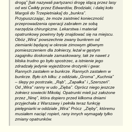
drogą” [tak nazywali partyzanci drogę idącą przez lasy
od wsi Ćwikły przez Edwardów, Brodziaki, i dalej koło
Margoli do Trzepietniaka] do „bunkra”.
Przypuszczając, że może zaistnieć konieczność
przeprowadzenia operacji zabrałem ze sobą
narzędzia chirurgiczne. Lekarstwa i materiał
opatrunkowy powinny były znajdować się na miejscu.
Obóz „Wira” powszechnie zwany bunkrem od
ziemianki będącej w okresie zimowym głównym
pomieszczeniem dla żołnierzy, leżał w gęstym
zagajniku doskonale zamaskowany, tak że nawet z
bliska trudno go było spostrzec, a istnienie jego
zdradzały jedynie wyjeżdżone drożynki i gwar.
Rannych zastałem w bunkrze. Rannych zastałem w
bunkrze. Było ich kilku: z oddziału „Groma” „Kuchnia”
– ślepy po postrzale, „Rąb”, „Zapałka” i „Szerszeń”.
Od „Wira” ranny w udo „Zięba”. Oprócz niego jeszcze
żołnierz sowiecki Mikołaj. Opatrunki mieli już założone
przez „Ninę”, która dopiero przed kilkoma dniami
przyjechała z Warszawy i pełniła teraz funkcję
pielęgniarki w oddziale „Wira” Prócz „Zięby”, któremu
musiałem naciąć ropień, rany innych wymagały tylko
zmiany opatrunków.