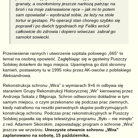
granaty, a oszołomiony jeszcze narkozą patrząc na
broń i na moje zakrwawione ręce – jak mi to potem
sam opowiadał – wyobrażał sobie, że leży na stole
tortur w gestapo. Po operacji stan chorego szybko się
poprawił i po dwóch tygodniach mjr Feliks wrócił
całkowicie do zdrowia i dopiero wówczas zabrał go
samolot sowiecki.
Przeniesienie rannych i utworzenie szpitala polowego „665” to
temat na osobną opowieść. Zagłębiając się w gęstwiny Puszczy
Solskiej dotarłem do tego miejsca. Upamiętnia go dziś skromny
kamień, postawiony tu w 1995 roku przez AK-owców z pobliskiego
Aleksandrowa.
Rekonstrukcja schronu „Wira” o wymiarach 9×6 m odbywa się
staraniem Grupy Rekonstrukcji Historycznej „Wir” kierowanej przez
Andrzeja Sokala z Biłgoraja. Schron odtworzono dokładnie w tym
samym miejscu, o czym przekonano się podczas prac ziemnych,
kiedy natrafiono na resztki pierwotnych słupów podtrzymujących
konstrukcję schronu. Podczas prac rekonstrukcyjnych w Puszczy
Solskiej pojawiła się ekipa telewizyjna programu „Było – nie minęło”
z red. Adamem Sikorskim, zapowiadając program o schronie „Wira”
jeszcze we wrześniu.
Uroczyste otwarcie schronu „Wira”
zaplanowano na sobotę, 15 października.