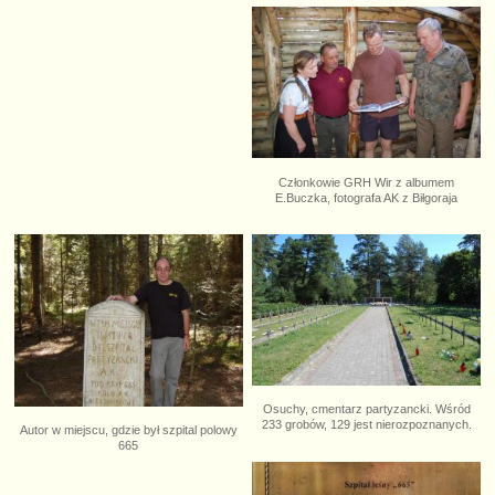
Członkowie GRH Wir z albumem
E.Buczka, fotografa AK z Biłgoraja
Osuchy, cmentarz partyzancki. Wśród
233 grobów, 129 jest nierozpoznanych.
Autor w miejscu, gdzie był szpital polowy
665