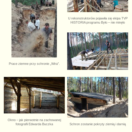
U rekonstruktorów pojawiła się ekipa TVP
HISTORIA programu Było – nie minęło
Prace ziemne przy schronie „Wira”.
Okno – jak pierwotnie na zachowanej
Schron zostanie pokryty ziemią i darnią
fotografii Edwarda Buczka