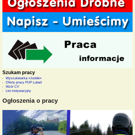
Szukam pracy
Wyszukiwarka »Jooble«
Oferty pracy PUP Lubań
Wzór CV
List motywacyjny
Ogłoszenia o pracy