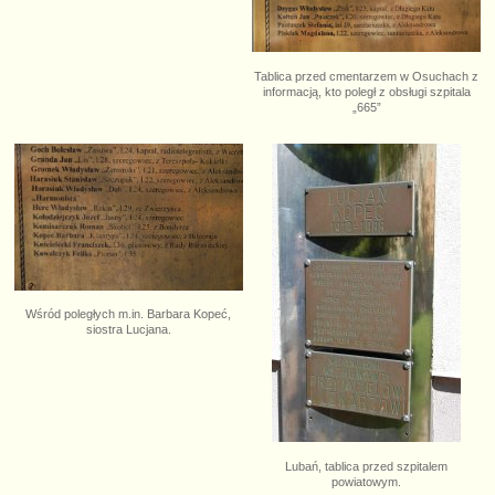
Tablica przed cmentarzem w Osuchach z
informacją, kto poległ z obsługi szpitala
„665”
Wśród poległych m.in. Barbara Kopeć,
siostra Lucjana.
Lubań, tablica przed szpitalem
powiatowym.