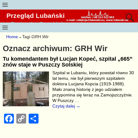
Przegląd Lubański
Regionalny Portal Informacyjny
Home
→Tagi
GRH Wir
Oznacz archiwum:
GRH Wir
Tu komendantem był Lucjan Kopeć, szpital „665”
znów staje w Puszczy Solskiej
Szpital w Lubaniu, który powstał równo 30
lat temu, nie był pierwszym szpitalem
doktora Lucjana Kopcia (1919-1988).
Mało znaną historię z jego udziałem
przypomina się teraz na Zamojszczyźnie.
W Puszczy
…
Czytaj dalej →
F
C
S
a
o
h