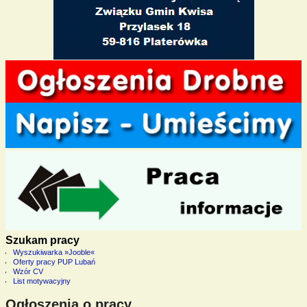
Szukam pracy
Wyszukiwarka »Jooble«
Oferty pracy PUP Lubań
Wzór CV
List motywacyjny
Ogłoszenia o pracy