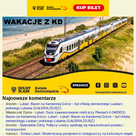
Najnowsze komentarze
Anonim
-
Lubań. Basen na Kamiennej Górze – był chlubą niemieckiego Lauban i
polskiego Lubania (GALERIA ZDJĘĆ)
Władeczek Dykta
-
Lubań. Duże zaawansowanie robót przy Plantach II (WIDEO)
Basen na Kamiennej Górze. Lubań
-
Lubań. Basen na Kamiennej Górze – był chlubą
niemieckiego Lauban i polskiego Lubania (GALERIA ZDJĘĆ)
Anonim
-
Świeradów Zdrój. Politycy Lewicy spotkają się mieszkańcami powiatu i
kuracjuszami
mariusz
-
Gmina Lubań. Modernizacja pompowni w Uniegoszczy na końcowym etapie