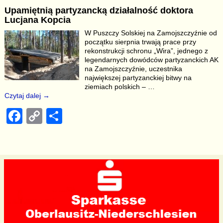
c
p
ar
Upamiętnią partyzancką działalność doktora
e
y
e
Lucjana Kopcia
b
Li
W Puszczy Solskiej na Zamojszczyźnie od
początku sierpnia trwają prace przy
o
n
rekonstrukcji schronu „Wira”, jednego z
o
k
legendarnych dowódców partyzanckich AK
na Zamojszczyźnie, uczestnika
k
największej partyzanckiej bitwy na
ziemiach polskich –
…
Czytaj dalej →
F
C
S
a
o
h
c
p
ar
e
y
e
b
Li
o
n
o
k