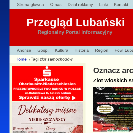
Strona główna
O nas
Dział reklamy
Linki
Kontakt
Przegląd Lubański
Regionalny Portal Informacyjny
Anonse
Gosp.
Kultura
Historia
Region
Pow. Lub
Home
→Tagi
zlot samochodów
Oznacz ar
Zlot włoskich 