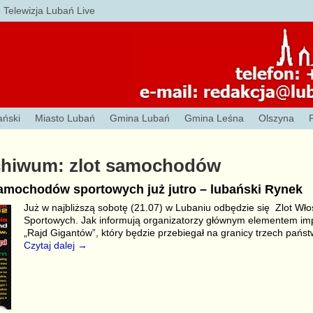
Telewizja Lubań Live
ański
Miasto Lubań
Gmina Lubań
Gmina Leśna
Olszyna
chiwum:
zlot samochodów
samochodów sportowych już jutro – lubański Rynek
Już w najbliższą sobotę (21.07) w Lubaniu odbędzie się Zlot W
Sportowych. Jak informują organizatorzy głównym elementem impr
„Rajd Gigantów”, który będzie przebiegał na granicy trzech państ
Czytaj dalej →