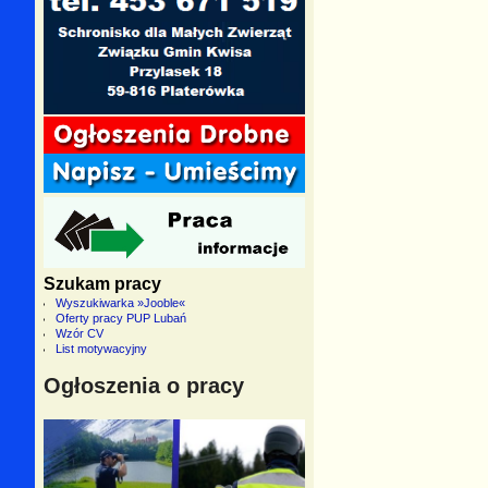
Szukam pracy
Wyszukiwarka »Jooble«
Oferty pracy PUP Lubań
Wzór CV
List motywacyjny
Ogłoszenia o pracy