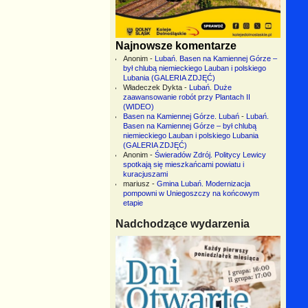
Najnowsze komentarze
Anonim
-
Lubań. Basen na Kamiennej Górze –
był chlubą niemieckiego Lauban i polskiego
Lubania (GALERIA ZDJĘĆ)
Władeczek Dykta
-
Lubań. Duże
zaawansowanie robót przy Plantach II
(WIDEO)
Basen na Kamiennej Górze. Lubań
-
Lubań.
Basen na Kamiennej Górze – był chlubą
niemieckiego Lauban i polskiego Lubania
(GALERIA ZDJĘĆ)
Anonim
-
Świeradów Zdrój. Politycy Lewicy
spotkają się mieszkańcami powiatu i
kuracjuszami
mariusz
-
Gmina Lubań. Modernizacja
pompowni w Uniegoszczy na końcowym
etapie
Nadchodzące wydarzenia