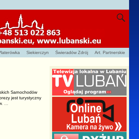
Platerówka
Siekierczyn
Świeradów Zdrój
Art. Partnerskie
łoskich Samochodów
ezy jest turystyczny
w.
…