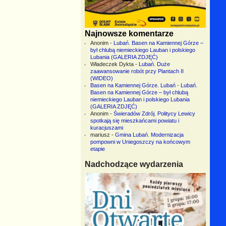
Najnowsze komentarze
Anonim
-
Lubań. Basen na Kamiennej Górze –
był chlubą niemieckiego Lauban i polskiego
Lubania (GALERIA ZDJĘĆ)
Władeczek Dykta
-
Lubań. Duże
zaawansowanie robót przy Plantach II
(WIDEO)
Basen na Kamiennej Górze. Lubań
-
Lubań.
Basen na Kamiennej Górze – był chlubą
niemieckiego Lauban i polskiego Lubania
(GALERIA ZDJĘĆ)
Anonim
-
Świeradów Zdrój. Politycy Lewicy
spotkają się mieszkańcami powiatu i
kuracjuszami
mariusz
-
Gmina Lubań. Modernizacja
pompowni w Uniegoszczy na końcowym
etapie
Nadchodzące wydarzenia