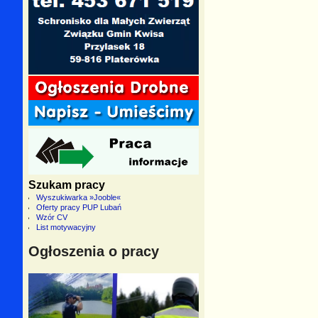
Szukam pracy
Wyszukiwarka »Jooble«
Oferty pracy PUP Lubań
Wzór CV
List motywacyjny
Ogłoszenia o pracy