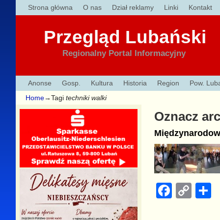
Strona główna
O nas
Dział reklamy
Linki
Kontakt
Przegląd Lubański
Regionalny Portal Informacyjny
Anonse
Gosp.
Kultura
Historia
Region
Pow. Lub
Home
→Tagi
techniki walki
Oznacz ar
Międzynarodowe
F
C
a
o
h