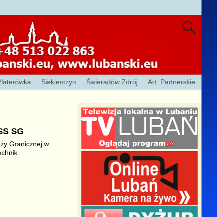
Platerówka
Siekierczyn
Świeradów Zdrój
Art. Partnerskie
OSS SG
aży Granicznej w
echnik