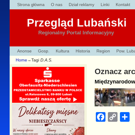
Strona główna
O nas
Dział reklamy
Linki
Kontakt
Przegląd Lubański
Regionalny Portal Informacyjny
Anonse
Gosp.
Kultura
Historia
Region
Pow. Lub
Home
→Tagi
D.A.S.
Oznacz ar
Międzynarodowe
F
C
a
o
h