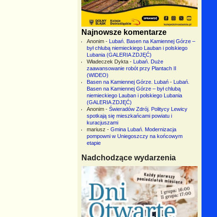
Najnowsze komentarze
Anonim
-
Lubań. Basen na Kamiennej Górze –
był chlubą niemieckiego Lauban i polskiego
Lubania (GALERIA ZDJĘĆ)
Władeczek Dykta
-
Lubań. Duże
zaawansowanie robót przy Plantach II
(WIDEO)
Basen na Kamiennej Górze. Lubań
-
Lubań.
Basen na Kamiennej Górze – był chlubą
niemieckiego Lauban i polskiego Lubania
(GALERIA ZDJĘĆ)
Anonim
-
Świeradów Zdrój. Politycy Lewicy
spotkają się mieszkańcami powiatu i
kuracjuszami
mariusz
-
Gmina Lubań. Modernizacja
pompowni w Uniegoszczy na końcowym
etapie
Nadchodzące wydarzenia