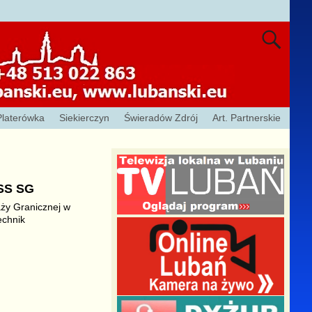
Platerówka
Siekierczyn
Świeradów Zdrój
Art. Partnerskie
OSS SG
aży Granicznej w
echnik