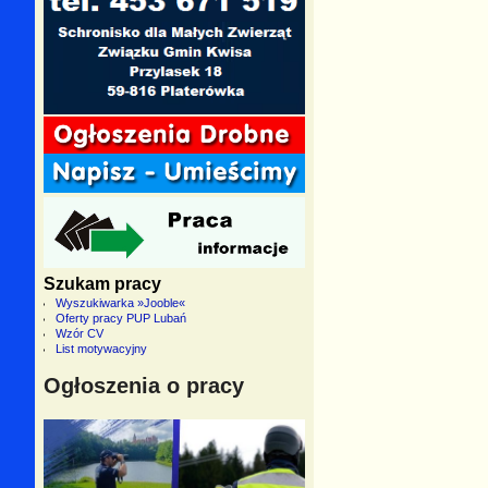
Szukam pracy
Wyszukiwarka »Jooble«
Oferty pracy PUP Lubań
Wzór CV
List motywacyjny
Ogłoszenia o pracy