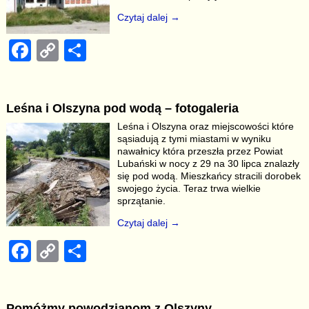
k
Czytaj dalej →
F
C
S
a
o
h
c
p
ar
Leśna i Olszyna pod wodą – fotogaleria
e
y
e
Leśna i Olszyna oraz miejscowości które
b
Li
sąsiadują z tymi miastami w wyniku
nawałnicy która przeszła przez Powiat
o
n
Lubański w nocy z 29 na 30 lipca znalazły
się pod wodą. Mieszkańcy stracili dorobek
o
k
swojego życia. Teraz trwa wielkie
k
sprzątanie.
Czytaj dalej →
F
C
S
a
o
h
c
p
ar
Pomóżmy powodzianom z Olszyny