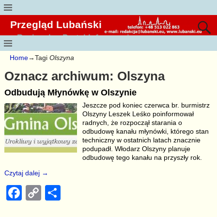
Przegląd Lubański
Regionalny Portal Informacyjny
Home
→Tagi
Olszyna
Oznacz archiwum:
Olszyna
Odbudują Młynówkę w Olszynie
Jeszcze pod koniec czerwca br. burmistrz
Olszyny Leszek Leśko poinformował
radnych, że rozpoczął starania o
odbudowę kanału młynówki, którego stan
techniczny w ostatnich latach znacznie
podupadł. Włodarz Olszyny planuje
odbudowę tego kanału na przyszły rok.
Czytaj dalej →
F
C
S
a
o
h