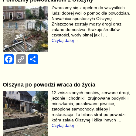
e
y
e
Zwracamy się z apelem do wszystkich
b
Li
ludzi dobrej woli o pomoc dla powodzian.
Nawałnica spustoszyła Olszynę.
o
n
Zniszczone zostały mosty drogi oraz
zalane domostwa. Brakuje środków
o
k
czystości, wody pitnej jak i
…
k
Czytaj dalej →
F
C
S
a
o
h
c
p
ar
Olszyna po powodzi wraca do życia
e
y
e
12 zniszczonych mostów, zerwane drogi,
b
Li
jezdnie i chodniki, zrujnowane budynki i
mieszkania, pozalewane piwnice,
o
n
zatopione samochody, sklepy i
restauracje. To bilans strat po powodzi,
o
k
która zalała Olszynę i kilka innych
…
k
Czytaj dalej →