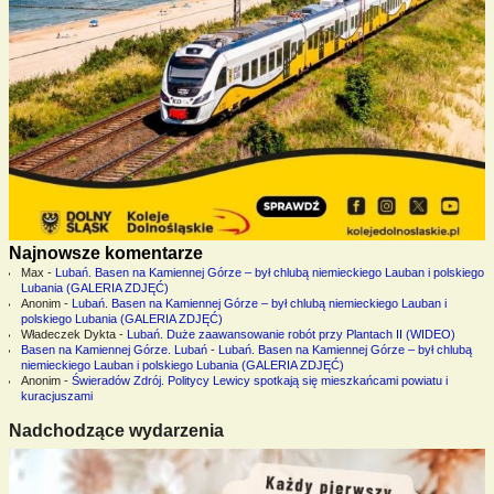
Najnowsze komentarze
Max
-
Lubań. Basen na Kamiennej Górze – był chlubą niemieckiego Lauban i polskiego
Lubania (GALERIA ZDJĘĆ)
Anonim
-
Lubań. Basen na Kamiennej Górze – był chlubą niemieckiego Lauban i
polskiego Lubania (GALERIA ZDJĘĆ)
Władeczek Dykta
-
Lubań. Duże zaawansowanie robót przy Plantach II (WIDEO)
Basen na Kamiennej Górze. Lubań
-
Lubań. Basen na Kamiennej Górze – był chlubą
niemieckiego Lauban i polskiego Lubania (GALERIA ZDJĘĆ)
Anonim
-
Świeradów Zdrój. Politycy Lewicy spotkają się mieszkańcami powiatu i
kuracjuszami
Nadchodzące wydarzenia