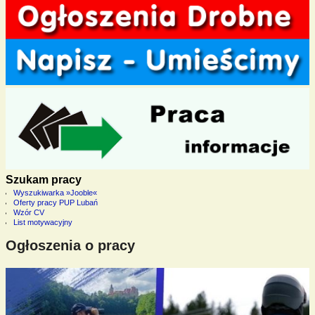
Szukam pracy
Wyszukiwarka »Jooble«
Oferty pracy PUP Lubań
Wzór CV
List motywacyjny
Ogłoszenia o pracy