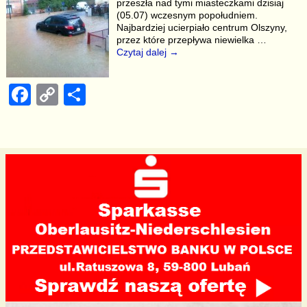
przeszła nad tymi miasteczkami dzisiaj
o
n
(05.07) wczesnym popołudniem.
Najbardziej ucierpiało centrum Olszyny,
o
k
przez które przepływa niewielka
…
k
Czytaj dalej →
F
C
S
a
o
h
c
p
ar
e
y
e
b
Li
o
n
o
k
k