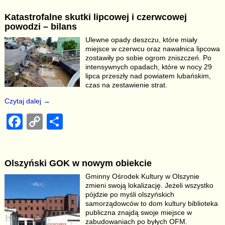
c
p
ar
Katastrofalne skutki lipcowej i czerwcowej
e
y
e
powodzi – bilans
b
Li
Ulewne opady deszczu, które miały
miejsce w czerwcu oraz nawałnica lipcowa
o
n
zostawiły po sobie ogrom zniszczeń. Po
o
k
intensywnych opadach, które w nocy 29
lipca przeszły nad powiatem lubańskim,
k
czas na zestawienie strat.
Czytaj dalej →
F
C
S
a
o
h
c
p
ar
Olszyński GOK w nowym obiekcie
e
y
e
Gminny Ośrodek Kultury w Olszynie
b
Li
zmieni swoją lokalizację. Jeżeli wszystko
pójdzie po myśli olszyńskich
o
n
samorządowców to dom kultury biblioteka
publiczna znajdą swoje miejsce w
o
k
zabudowaniach po byłych OFM.