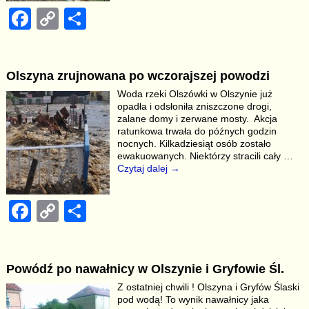
F
C
S
a
o
h
c
p
ar
Olszyna zrujnowana po wczorajszej powodzi
e
y
e
Woda rzeki Olszówki w Olszynie już
b
Li
opadła i odsłoniła zniszczone drogi,
zalane domy i zerwane mosty. Akcja
o
n
ratunkowa trwała do późnych godzin
nocnych. Kilkadziesiąt osób zostało
o
k
ewakuowanych. Niektórzy stracili cały
…
k
Czytaj dalej →
F
C
S
a
o
h
c
p
ar
Powódź po nawałnicy w Olszynie i Gryfowie Śl.
e
y
e
Z ostatniej chwili ! Olszyna i Gryfów Ślaski
b
Li
pod wodą! To wynik nawałnicy jaka