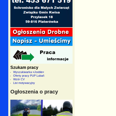
Szukam pracy
Wyszukiwarka »Jooble«
Oferty pracy PUP Lubań
Wzór CV
List motywacyjny
Ogłoszenia o pracy