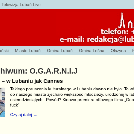
Telewizja Lubań Live
ański
Miasto Lubań
Gmina Lubań
Gmina Leśna
Olszyna
chiwum:
O.G.A.R.N.I.J
e – w Lubaniu jak Cannes
Takiego poruszenia kulturalnego w Lubaniu dawno nie było. To wł
do naszego miasta zjechało większość młodzieży, urodzonej w la
osiemdziesiątych. Powód? Kinowa premiera offowego filmu „Goo
fuck”.
Czytaj dalej →
S