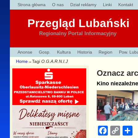
Strona główna
O nas
Dział reklamy
Linki
Kontakt
Przegląd Lubański
Regionalny Portal Informacyjny
Anonse
Gosp.
Kultura
Historia
Region
Pow. Lub
Home
→Tagi
O.G.A.R.N.I.J
Oznacz ar
Kino niezależn
F
C