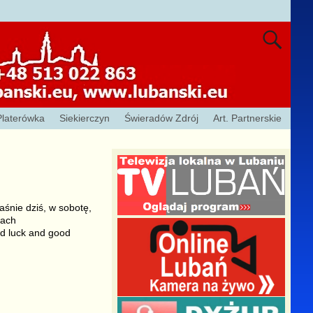
Platerówka
Siekierczyn
Świeradów Zdrój
Art. Partnerskie
aśnie dziś, w sobotę,
tach
d luck and good