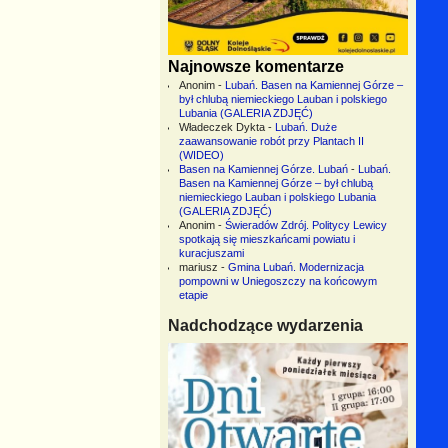
Najnowsze komentarze
Anonim
-
Lubań. Basen na Kamiennej Górze –
był chlubą niemieckiego Lauban i polskiego
Lubania (GALERIA ZDJĘĆ)
Władeczek Dykta
-
Lubań. Duże
zaawansowanie robót przy Plantach II
(WIDEO)
Basen na Kamiennej Górze. Lubań
-
Lubań.
Basen na Kamiennej Górze – był chlubą
niemieckiego Lauban i polskiego Lubania
(GALERIA ZDJĘĆ)
Anonim
-
Świeradów Zdrój. Politycy Lewicy
spotkają się mieszkańcami powiatu i
kuracjuszami
mariusz
-
Gmina Lubań. Modernizacja
pompowni w Uniegoszczy na końcowym
etapie
Nadchodzące wydarzenia