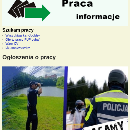
Szukam pracy
Wyszukiwarka »Jooble«
Oferty pracy PUP Lubań
Wzór CV
List motywacyjny
Ogłoszenia o pracy