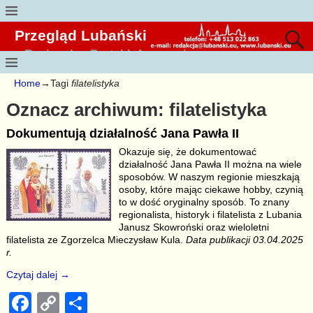
Przegląd Lubański
Regionalny Portal Informacyjny
Home
→Tagi
filatelistyka
Oznacz archiwum:
filatelistyka
Dokumentują działalność Jana Pawła II
Okazuje się, że dokumentować
działalność Jana Pawła II można na wiele
sposobów. W naszym regionie mieszkają
osoby, które mając ciekawe hobby, czynią
to w dość oryginalny sposób. To znany
regionalista, historyk i filatelista z Lubania
Janusz Skowroński oraz wieloletni
filatelista ze Zgorzelca Mieczysław Kula.
Data publikacji 03.04.2025
r.
Czytaj dalej →
F
C
S