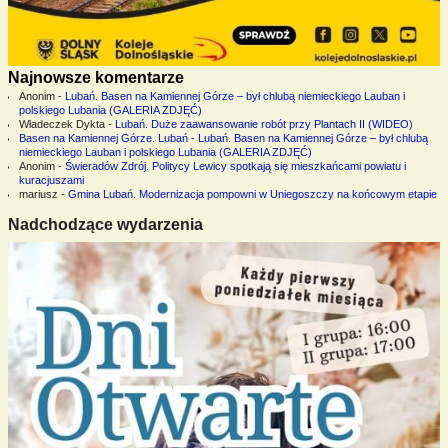
Najnowsze komentarze
Anonim
-
Lubań. Basen na Kamiennej Górze – był chlubą niemieckiego Lauban i
polskiego Lubania (GALERIA ZDJĘĆ)
Władeczek Dykta
-
Lubań. Duże zaawansowanie robót przy Plantach II (WIDEO)
Basen na Kamiennej Górze. Lubań
-
Lubań. Basen na Kamiennej Górze – był chlubą
niemieckiego Lauban i polskiego Lubania (GALERIA ZDJĘĆ)
Anonim
-
Świeradów Zdrój. Politycy Lewicy spotkają się mieszkańcami powiatu i
kuracjuszami
mariusz
-
Gmina Lubań. Modernizacja pompowni w Uniegoszczy na końcowym etapie
Nadchodzące wydarzenia