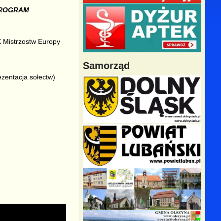
PROGRAM
X Mistrzostw Europy
Samorząd
ezentacja sołectw)