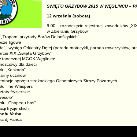
ŚWIĘTO GRZYBÓW 2015 W WĘGLIŃCU – 
12 września (sobota)
9.00 – rozpoczęcie rejestracji zawodników „XI
w Zbieraniu Grzybów”
 „Tropami przyrody Borów Dolnośląskich”
ecze ligowe
a” i występ Orkiestry Dętej (parada motocykli, parada rowerzystów, pr
warcie XIX „Święta Grzybów”
y tanecznej MGOK Węgliniec
nościowy dla dzieci
ołu „Kaskada”
narny uczniów
entacje sprzętu strażackiego Ochotniczych Straży Pożarnych
ołu The Whispers
taty fryzjerskie
wesoło”
połu „Chapeau bas”
cji fryzjerskich
połu Verba
ra dj Panca