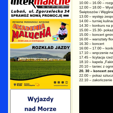
10.00 – 16.00 – rozgr
12.00 – 18.00 – Wys
Świętoszów i Węglini
13.00 – występ zesp
14.00 – turniej kuli
14.30 – konkurs na p
15.00 – 15.30- pokaz
15.00 – koncert gmin
16.00 – warsztaty flo
16.30 – koncert
16:00 – 17.00 – kon
17.10 – wręczenie n
17.45 – licytacja rze
18.10 – kapela „Fakir
20.10 – taniec z og
20. 30 – koncert z
22.00 – pokaz sztuc
22.10 – zakończenie