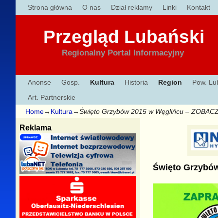
Strona główna
O nas
Dział reklamy
Linki
Kontakt
Przegląd Lubański
Regionalny Portal Informacyjny
Anonse
Gosp.
Kultura
Historia
Region
Pow. Lu
Art. Partnerskie
Home
→
Kultura
→
Święto Grzybów 2015 w Węglińcu – ZOB
Reklama
Święto Grzybó