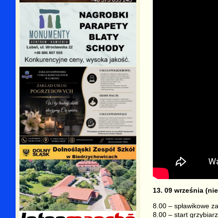
13. 09 września (nie
8.00 – spławikowe za
8.00 – start grzybia