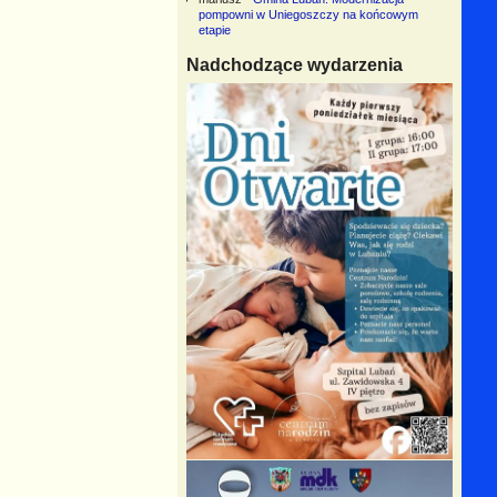
pompowni w Uniegoszczy na końcowym
etapie
Nadchodzące wydarzenia