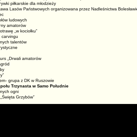
ywki piłkarskie dla młodzieży
tawa Lasów Państwowych organizowana przez Nadleśnictwa Bolesławie
ec
ołów ludowych
narny amatorów
otrawę „w kociołku”
 carvingu
nych talentów
rystyczne
kurs „Drwali amatorów
agród
źby
y”
niem- grupa z DK w Ruszowie
espołu Trzynasta w Samo Południe
znych ogni
 „Święta Grzybów”