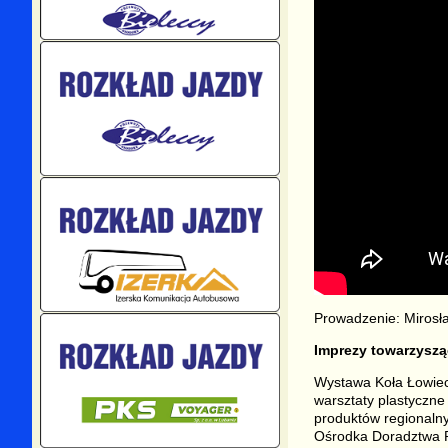
Prowadzenie: Mirosł
Imprezy towarzyszą
Wystawa Koła Łowieck
warsztaty plastyczne
produktów regionaln
Ośrodka Doradztwa R