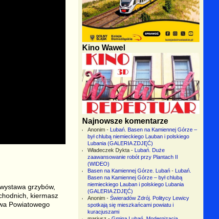
Kino Wawel
Najnowsze komentarze
Anonim
-
Lubań. Basen na Kamiennej Górze –
był chlubą niemieckiego Lauban i polskiego
Lubania (GALERIA ZDJĘĆ)
Władeczek Dykta
-
Lubań. Duże
zaawansowanie robót przy Plantach II
(WIDEO)
Basen na Kamiennej Górze. Lubań
-
Lubań.
Basen na Kamiennej Górze – był chlubą
niemieckiego Lauban i polskiego Lubania
 wystawa grzybów,
(GALERIA ZDJĘĆ)
chodnich, kiermasz
Anonim
-
Świeradów Zdrój. Politycy Lewicy
awa Powiatowego
spotkają się mieszkańcami powiatu i
kuracjuszami
mariusz
-
Gmina Lubań. Modernizacja