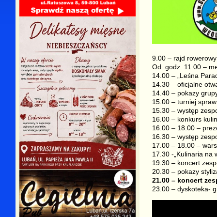
9.00 – rajd rowerowy
Od. godz. 11.00 – m
14.00 – „Leśna Parad
14.30 – oficjalne ot
14.40 – pokazy grup
15.00 – turniej spraw
15.30 – występ zesp
16.00 – konkurs kuli
16.00 – 18.00 – prez
16.30 – występ zesp
17.00 – 18.00 – warsz
17.30 -„Kulinaria na 
19.30 – koncert zes
20.30 – pokazy styliza
21.00 – koncert zes
23.00 – dyskoteka- g