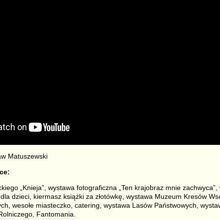
aw Matuszewski
ce:
iego „Knieja”, wystawa fotograficzna „Ten krajobraz mnie zachwyca”,
 dla dzieci, kiermasz książki za złotówkę, wystawa Muzeum Kresów Ws
ych, wesołe miasteczko, catering, wystawa Lasów Państwowych, wyst
olniczego, Fantomania.