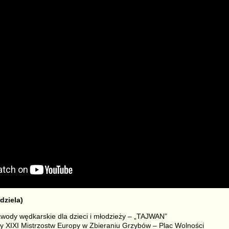
dziela)
wody wędkarskie dla dzieci i młodzieży – „TAJWAN”
rzy XIXI Mistrzostw Europy w Zbieraniu Grzybów – Plac Wolności