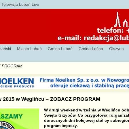
Telewizja Lubań Live
bański
Miasto Lubań
Gmina Lubań
Gmina Leśna
Olszyna
ACZ PROGRAM
w 2015 w Węglińcu – ZOBACZ PROGRAM
W drugi weekend września w Węglińcu odbę
Święto Grzybów. Co przygotowali organiza
dorocznych dni kolejowej stolicy subregi
program imprezy.