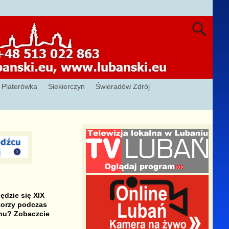
Platerówka
Siekierczyn
Świeradów Zdrój
dzie się XIX
torzy podczas
onu? Zobaczcie