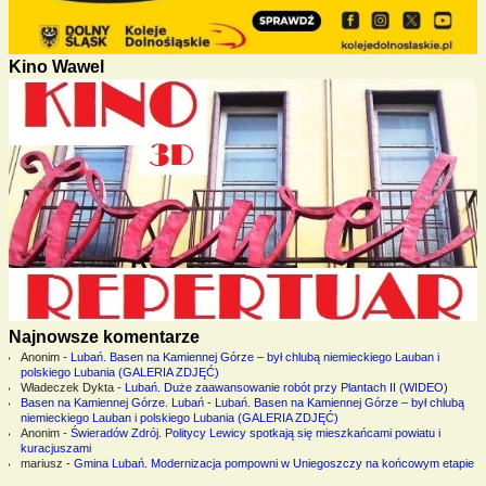
Kino Wawel
Najnowsze komentarze
Anonim
-
Lubań. Basen na Kamiennej Górze – był chlubą niemieckiego Lauban i
polskiego Lubania (GALERIA ZDJĘĆ)
Władeczek Dykta
-
Lubań. Duże zaawansowanie robót przy Plantach II (WIDEO)
Basen na Kamiennej Górze. Lubań
-
Lubań. Basen na Kamiennej Górze – był chlubą
niemieckiego Lauban i polskiego Lubania (GALERIA ZDJĘĆ)
Anonim
-
Świeradów Zdrój. Politycy Lewicy spotkają się mieszkańcami powiatu i
kuracjuszami
mariusz
-
Gmina Lubań. Modernizacja pompowni w Uniegoszczy na końcowym etapie