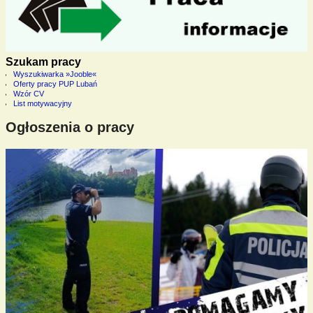
Szukam pracy
Wyszukiwarka »Jooble«
Oferty pracy PUP Lubań
Wzór CV
List motywacyjny
Ogłoszenia o pracy