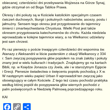
obiecanej; czterdzieści dni przebywania Mojżesza na Górze Synaj,
gdzie otrzymał on od Boga Tablice Prawa.
Okresy i dni pokuty są w Kościele katolickim specjalnym czasem
ćwiczeń duchowych, liturgii i pokutnych nabożeństw, ascezy, postu i
jałmużny. Sensem tego okresu jest przygotowanie do tajemnicy
śmierci i zmartwychwstania Chrystusa. Wielki Post jest także
okresem przygotowania katechumenów do chrztu. Każda niedziela
wprowadzała w kolejne tajemnice wiary, a na Wielkanoc udzielany
jest sam chrzest.
Po raz pierwszy o poście trwającym czterdzieści dni wspomina św.
Atanazy z Aleksandrii w liście pasterskim z okazji Wielkanocy z 334
r. Sam zwyczaj posypywania głów popiołem na znak żałoby i pokuty
znany jest w wielu kulturach i tradycjach. Znajdujemy go na kartach
Biblii, np. w Księdze Jonasza czy Joela, ale i w starożytnym Egipcie
i Grecji. Pierwsze świadectwa o święceniu popiołu pochodzą z X w.
W następnym wieku papież Urban II wprowadził ten zwyczaj jako
obowiązujący w całym Kościele. Z tego też czasu pochodzi praktyka
według której popiół do posypywania głów wiernych pochodzi z
palm poświęconych w Niedzielę Palmową poprzedzającego roku.
KAI
F
C
S