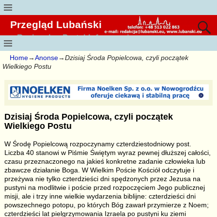
Przegląd Lubański
Regionalny Portal Informacyjny
Home
→
Anonse
→
Dzisiaj Środa Popielcowa, czyli początek
Wielkiego Postu
Dzisiaj Środa Popielcowa, czyli początek
Wielkiego Postu
W Środę Popielcową rozpoczynamy czterdziestodniowy post.
Liczba 40 stanowi w Piśmie Świętym wyraz pewnej dłuższej całości,
czasu przeznaczonego na jakieś konkretne zadanie człowieka lub
zbawcze działanie Boga. W Wielkim Poście Kościół odczytuje i
przeżywa nie tylko czterdzieści dni spędzonych przez Jezusa na
pustyni na modlitwie i poście przed rozpoczęciem Jego publicznej
misji, ale i trzy inne wielkie wydarzenia biblijne: czterdzieści dni
powszechnego potopu, po których Bóg zawarł przymierze z Noem;
czterdzieści lat pielgrzymowania Izraela po pustyni ku ziemi